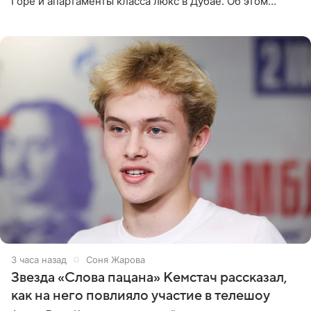
Горе и апартаменты класса люкс в Дубае. Об этом
сообщает Telegram-канал «Звездач» в рубрике «По
домам». По
3 часа назад
Соня Жарова
Звезда «Слова пацана» Кемстач рассказал,
как на него повлияло участие в телешоу