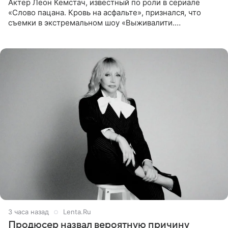
Актер Леон Кемстач, известный по роли в сериале
«Слово пацана. Кровь на асфальте», признался, что
съемки в экстремальном шоу «Выживалити.
Наследники» кардинально повлияли на его образ жизни.
Подробностями он
3 часа назад
Lenta.Ru
Продюсер назвал вероятную причину