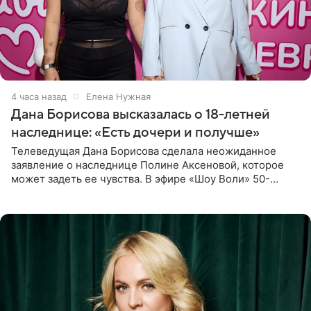
4 часа назад
Елена Нужная
Дана Борисова высказалась о 18-летней
наследнице: «Есть дочери и получше»
Телеведущая Дана Борисова сделала неожиданное
заявление о наследнице Полине Аксеновой, которое
может задеть ее чувства. В эфире «Шоу Воли» 50-
летняя знаменитость откровенно призналась, что не
считает свою дочь