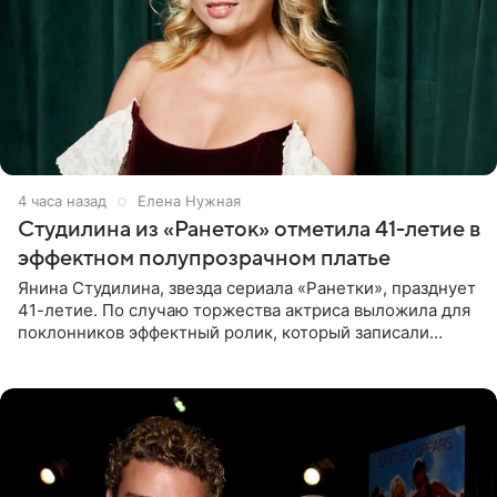
4 часа назад
Елена Нужная
Студилина из «Ранеток» отметила 41-летие в
эффектном полупрозрачном платье
Янина Студилина, звезда сериала «Ранетки», празднует
41-летие. По случаю торжества актриса выложила для
поклонников эффектный ролик, который записали
прошлой ночью. В кадре артистка предстала в
вечернем