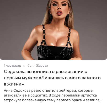
1 час назад
Соня Жарова
Седокова вспомнила о расставании с
первым мужем: «Лишилась самого важного
в жизни»
Анна Седокова резко ответила хейтерам, которые
атаковали ее в соцсетях. В ходе перепалки артистка
затронула болезненную тему первого брака и заявила,
что чужие судьбы — не ее зона ответственности. От