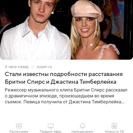
4 часа назад
super.ru
Стали известны подробности расставания
Бритни Спирс и Джастина Тимберлейка
Режиссер музыкального клипа Бритни Спирс рассказал
о драматичном эпизоде, произошедшем во время
съемок. Певица получила от Джастина Тимберлейка
сообщение о расставании прямо на площадке. По
словам постановщика,
Расписание
Прямой эфир
Напоминания
Новости ТВ