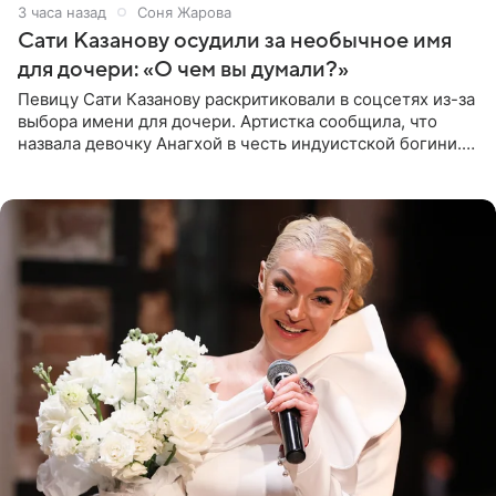
3 часа назад
Соня Жарова
Сати Казанову осудили за необычное имя
для дочери: «О чем вы думали?»
Певицу Сати Казанову раскритиковали в соцсетях из-за
выбора имени для дочери. Артистка сообщила, что
назвала девочку Анагхой в честь индуистской богини.
При этом исполнительница скрывала это имя от
поклонников