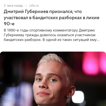
2 часа назад
Life.ru
Дмитрий Губерниев признался, что
участвовал в бандитских разборках в лихие
90-е
В 1990-е годы спортивному комментатору Дмитрию
Губерниеву трижды довелось оказаться участником
бандитских разборок. В одной из таких ситуаций ему
выдали тяжелый предмет и приказали вступить в драку,
однако он