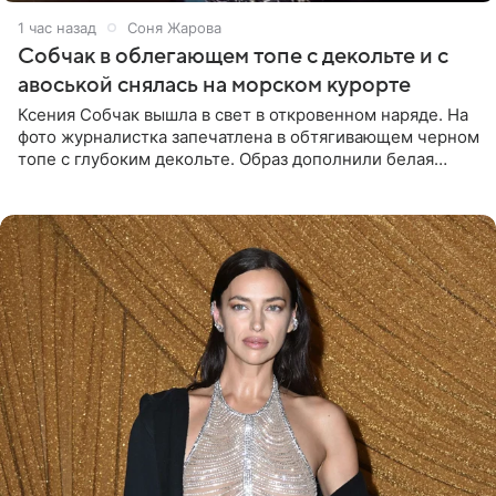
1 час назад
Соня Жарова
Собчак в облегающем топе с декольте и с
авоськой снялась на морском курорте
Ксения Собчак вышла в свет в откровенном наряде. На
фото журналистка запечатлена в обтягивающем черном
топе с глубоким декольте. Образ дополнили белая
юбка-миди, вьетнамки на платформе и соломенная
шляпа.