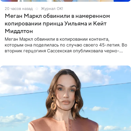
20 часов назад
Журнал OK!
Меган Маркл обвинили в намеренном
копировании принца Уильяма и Кейт
Миддлтон
Меган Маркл обвинили в копировании контента,
которым она поделилась по случаю своего 45-летия. Во
вторник герцогиня Сассекская опубликовала черно-
белую фотографию, на которой она прыгает в бассейн с
воздушными