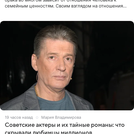
семейным ценностям. Своим взглядом на отношения
телеведущая поделилась с корреспондентом Пятого
канала на
19 часов назад
Мария Владимирова
Советские актеры и их тайные романы: что
скрывали любимцы миллионов