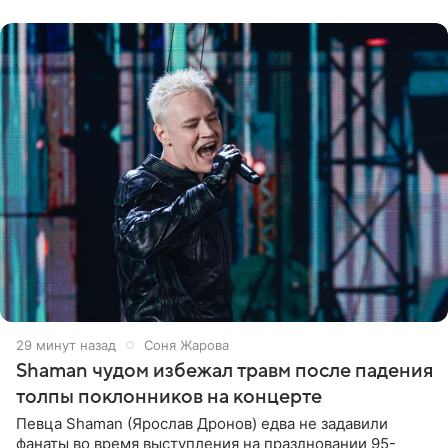
29 минут назад
Соня Жарова
Shaman чудом избежал травм после падения
толпы поклонников на концерте
Певца Shaman (Ярослав Дронов) едва не задавили
фанаты во время выступления на праздновании 95-