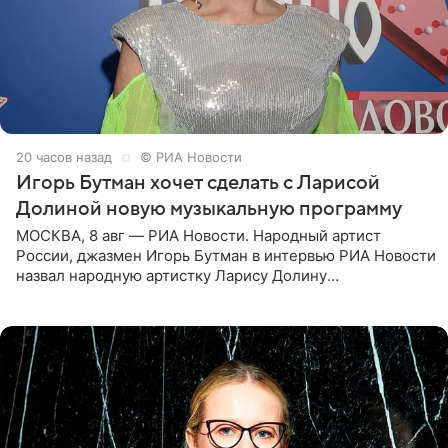
20 часов назад
© РИА Новости
Игорь Бутман хочет сделать с Ларисой
Долиной новую музыкальную программу
МОСКВА, 8 авг — РИА Новости. Народный артист
России, джазмен Игорь Бутман в интервью РИА Новости
назвал народную артистку Ларису Долину
великолепной певицей и рассказал о желании сделать с
ней новую совместную