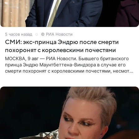
5 часов назад
© РИА Новости
СМИ: экс-принца Эндрю после смерти
похоронят с королевскими почестями
МОСКВА, 9 авг — РИА Новости. Бывшего британского
принца Эндрю Маунтбеттена-Виндзора в случае его
смерти похоронят с королевскими почестями, несмотря
на лишение всех титулов, сообщает Daily Mail со
ссылкой на