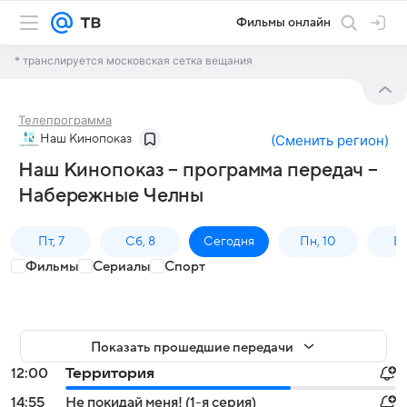
Фильмы онлайн
* транслируется московская сетка вещания
Телепрограмма
Наш Кинопоказ
(
Сменить регион
)
Наш Кинопоказ – программа передач –
Набережные Челны
Пт, 7
Сб, 8
Сегодня
Пн, 10
Вт,
Фильмы
Сериалы
Спорт
Показать прошедшие передачи
12:00
Территория
14:55
Не покидай меня! (1-я серия)