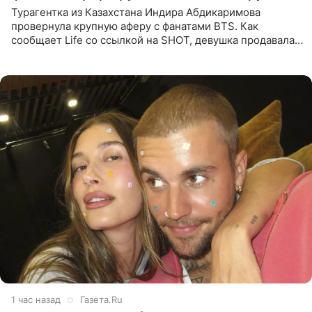
Турагентка из Казахстана Индира Абдикаримова
провернула крупную аферу с фанатами BTS. Как
сообщает Life со ссылкой на SHOT, девушка продавала
поддельные туры на концерт группы в Пусане. По
данным издания,
1 час назад
Газета.Ru