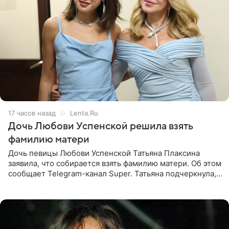
17 часов назад
Lenta.Ru
Дочь Любови Успенской решила взять
фамилию матери
Дочь певицы Любови Успенской Татьяна Плаксина
заявила, что собирается взять фамилию матери. Об этом
сообщает Telegram-канал Super. Татьяна подчеркнула,
что приняла решение о смене фамилии, поскольку
именно от