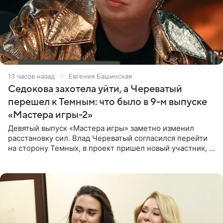
13 часов назад
Евгения Башинская
Седокова захотела уйти, а Череватый
перешел к Темным: что было в 9-м выпуске
«Мастера игры-2»
Девятый выпуск «Мастера игры» заметно изменил
расстановку сил. Влад Череватый согласился перейти
на сторону Темных, в проект пришел новый участник, а
Курбан Омаров и Анна Седокова оказались под таким
давлением.