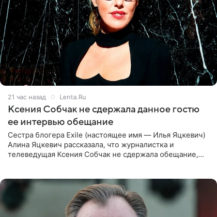
21 час назад
Lenta.Ru
Ксения Собчак не сдержала данное гостю
ее интервью обещание
Сестра блогера Exile (настоящее имя — Илья Яцкевич)
Алина Яцкевич рассказала, что журналистка и
телеведущая Ксения Собчак не сдержала обещание,
которое дала ему во время интервью с ним. Об этом она
заявила в