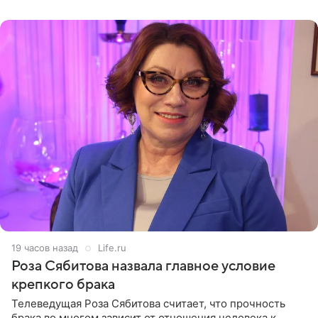
(«Август») американской
19 часов назад
Life.ru
Роза Сябитова назвала главное условие
крепкого брака
Телеведущая Роза Сябитова считает, что прочность
брака во многом зависит от отношения человека к