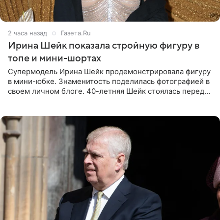
2 часа назад
Газета.Ru
Ирина Шейк показала стройную фигуру в
топе и мини-шортах
Супермодель Ирина Шейк продемонстрировала фигуру
в мини-юбке. Знаменитость поделилась фотографией в
своем личном блоге. 40-летняя Шейк стоялась перед
зеркалом в черном топе с кружевом, который
дополнила