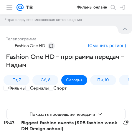
Фильмы онлайн
* транслируется московская сетка вещания
Телепрограмма
(
Сменить регион
)
Fashion One HD
Fashion One HD – программа передач –
Надым
Пт, 7
Сб, 8
Сегодня
Пн, 10
Вт,
Фильмы
Сериалы
Спорт
Показать прошедшие передачи
15:43
Biggest fashion events (SPB fashion week
DH Design school)