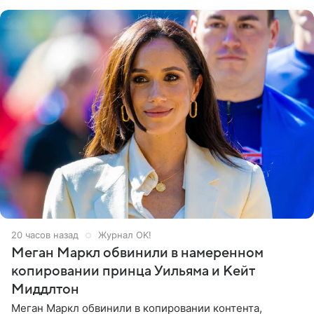
его друзья —
20 часов назад
Журнал OK!
Меган Маркл обвинили в намеренном
копировании принца Уильяма и Кейт
Миддлтон
Меган Маркл обвинили в копировании контента,