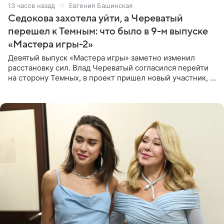
13 часов назад
Евгения Башинская
Седокова захотела уйти, а Череватый
перешел к Темным: что было в 9-м выпуске
«Мастера игры-2»
Девятый выпуск «Мастера игры» заметно изменил
расстановку сил. Влад Череватый согласился перейти
на сторону Темных, в проект пришел новый участник, а
Курбан Омаров и Анна Седокова оказались под таким
давлением.