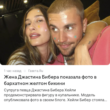
1 час назад
Газета.Ru
Жена Джастина Бибера показала фото в
бархатном желтом бикини
Супруга певца Джастина Бибера Хейли
продемонстрирвала фигуру в купальнике. Модель
опубликовала фото в своем блоге. Хейли Бибер стояла
перед зеркалом в желтом крошечном бархатном
бикини, которое дополнила