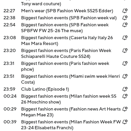
Tony ward couture)
22:27
Men's wear (SPB Fashion Week SS25 Edder)
22:38
Biggest fashion events (SPB Fashion week val)
22:54
Biggest fashion events (SPB Fashion week
SPBFW FW 25-26 The muse)
23:08
Biggest fashion events (Caserta Italy Italy 26
Max Mara Resort)
23:20
Biggest fashion events (Paris Fashion Week
Schiaparelli Haute Couture SS24)
23:31
Biggest fashion events (Paris fashion week
phcw)
23:51
Biggest fashion events (Miami swim week Henri
Costa)
23:59
Club Latino (Episode 1)
00:24
Biggest fashion events (Milan fashion week SS
26 Moschino show)
00:29
Biggest fashion events (Fashion news Art Hearts
Megan Mae 23)
00:39
Biggest fashion events (Milan Fashion Week FW
23-24 Elisabetta Franchi)