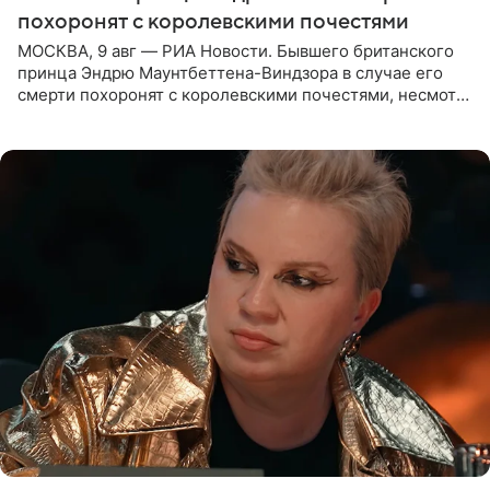
похоронят с королевскими почестями
МОСКВА, 9 авг — РИА Новости. Бывшего британского
принца Эндрю Маунтбеттена-Виндзора в случае его
смерти похоронят с королевскими почестями, несмотря
на лишение всех титулов, сообщает Daily Mail со
ссылкой на