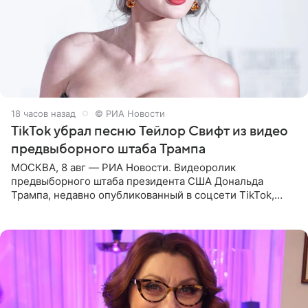
18 часов назад
© РИА Новости
TikTok убрал песню Тейлор Свифт из видео
предвыборного штаба Трампа
МОСКВА, 8 авг — РИА Новости. Видеоролик
предвыборного штаба президента США Дональда
Трампа, недавно опубликованный в соцсети TikTok,
остался без звуковой дорожки в виде песни August
(«Август») американской