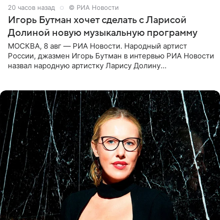
20 часов назад
© РИА Новости
Игорь Бутман хочет сделать с Ларисой
Долиной новую музыкальную программу
МОСКВА, 8 авг — РИА Новости. Народный артист
России, джазмен Игорь Бутман в интервью РИА Новости
назвал народную артистку Ларису Долину
великолепной певицей и рассказал о желании сделать с
ней новую совместную