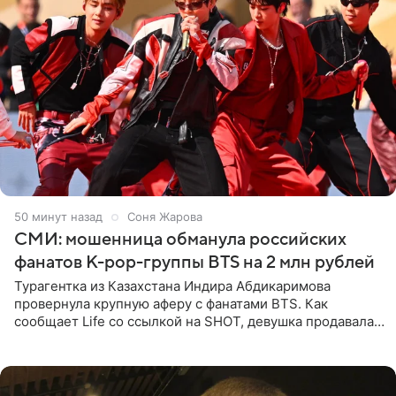
50 минут назад
Соня Жарова
СМИ: мошенница обманула российских
фанатов K-pop-группы BTS на 2 млн рублей
Турагентка из Казахстана Индира Абдикаримова
провернула крупную аферу с фанатами BTS. Как
сообщает Life со ссылкой на SHOT, девушка продавала
поддельные туры на концерт группы в Пусане. По
данным издания,