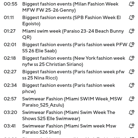
00:55
Biggest fashion events (Milan Fashion Week
MFW FW 25-26 Genny)
01:11
Biggest fashion events (SPB Fashion Week El
Egoisto)
01:27
Miami swim week (Paraiso 23-24 Beach Bunny
QR)
02:01
Biggest fashion events (Paris fashion week PFW
SS 26 Elie Saab)
02:18
Biggest fashion events (New York fashion week
nyfw ss 25 Christian Siriano)
02:27
Biggest fashion events (Paris fashion week pfw
ss 25 Nina Ricci)
02:34
Biggest fashion events (Paris fashion week
phcw)
02:57
Swimwear Fashion (Miami SWIM Week_MSW
Paraiso_S25_Azulu)
03:20
Swimwear Fashion (Miami Swim Week The
Shows S25 Elle Swimwear)
03:41
Swimwear Fashion (Miami Swim week Msw
Paraiso S26 Shan)