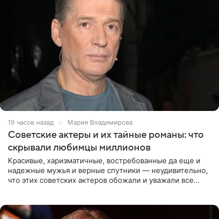
19 часов назад
Мария Владимирова
Советские актеры и их тайные романы: что
скрывали любимцы миллионов
Красивые, харизматичные, востребованные да еще и
надежные мужья и верные спутники — неудивительно,
что этих советских актеров обожали и уважали все
женщины большой страны, и наверняка не раз ставили
их в