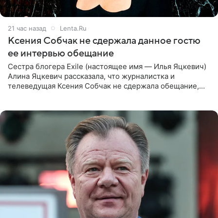
21 час назад
Lenta.Ru
Ксения Собчак не сдержала данное гостю
ее интервью обещание
Сестра блогера Exile (настоящее имя — Илья Яцкевич)
Алина Яцкевич рассказала, что журналистка и
телеведущая Ксения Собчак не сдержала обещание,
которое дала ему во время интервью с ним. Об этом она
заявила в