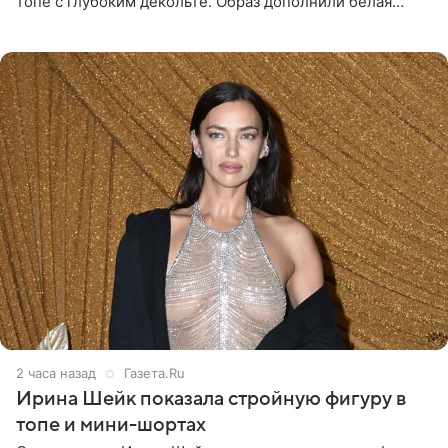
топе с глубоким декольте. Образ дополнили белая
юбка-миди, вьетнамки на платформе и соломенная
шляпа.
2 часа назад
Газета.Ru
Ирина Шейк показала стройную фигуру в
топе и мини-шортах