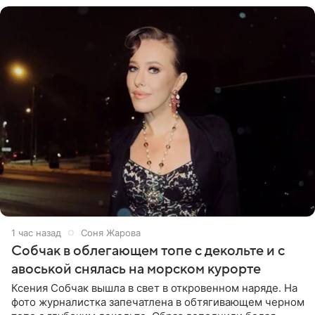
1 час назад
Соня Жарова
Собчак в облегающем топе с декольте и с
авоськой снялась на морском курорте
Ксения Собчак вышла в свет в откровенном наряде. На
фото журналистка запечатлена в обтягивающем черном