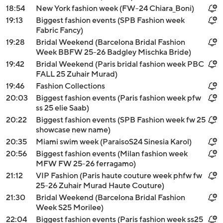
18:54
New York fashion week (FW-24 Chiara_Boni)
19:13
Biggest fashion events (SPB Fashion week
Fabric Fancy)
19:28
Bridal Weekend (Barcelona Bridal Fashion
Week BBFW 25-26 Badgley Mischka Bride)
19:42
Bridal Weekend (Paris bridal fashion week PBC
FALL 25 Zuhair Murad)
19:46
Fashion Collections
20:03
Biggest fashion events (Paris fashion week pfw
ss 25 elie Saab)
20:22
Biggest fashion events (SPB Fashion week fw 25
showcase new name)
20:35
Miami swim week (ParaisoS24 Sinesia Karol)
20:56
Biggest fashion events (Milan fashion week
MFW FW 25-26 ferragamo)
21:12
VIP Fashion (Paris haute couture week phfw fw
25-26 Zuhair Murad Haute Couture)
21:30
Bridal Weekend (Barcelona Bridal Fashion
Week S25 Morilee)
22:04
Biggest fashion events (Paris fashion week ss25