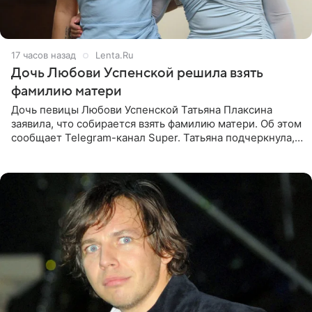
17 часов назад
Lenta.Ru
Дочь Любови Успенской решила взять
фамилию матери
Дочь певицы Любови Успенской Татьяна Плаксина
заявила, что собирается взять фамилию матери. Об этом
сообщает Telegram-канал Super. Татьяна подчеркнула,
что приняла решение о смене фамилии, поскольку
именно от