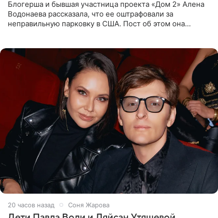
Блогерша и бывшая участница проекта «Дом 2» Алена
Водонаева рассказала, что ее оштрафовали за
неправильную парковку в США. Пост об этом она
опубликовала в своем Telegram-канале. Она заявила,
что во время отдыха
20 часов назад
Соня Жарова
Дети Павла Воли и Ляйсан Утяшевой