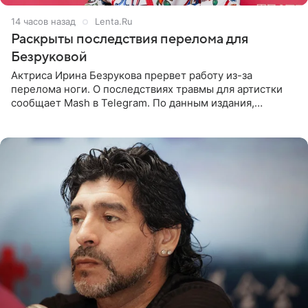
14 часов назад
Lenta.Ru
Раскрыты последствия перелома для
Безруковой
Актриса Ирина Безрукова прервет работу из-за
перелома ноги. О последствиях травмы для артистки
сообщает Mash в Telegram. По данным издания,
Безрукова пропустит 15 спектаклей — восемь показов
«Женитьбы Фигаро»,