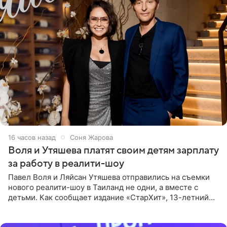
16 часов назад
Соня Жарова
Воля и Утяшева платят своим детям зарплату
за работу в реалити-шоу
Павел Воля и Ляйсан Утяшева отправились на съемки
нового реалити-шоу в Таиланд не одни, а вместе с
детьми. Как сообщает издание «СтарХит», 13-летний
Роберт и 11-летняя София не просто сопровождают
родителей, а