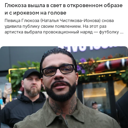
Глюкоза вышла в свет в откровенном образе
и с ирокезом на голове
Певица Глюкоза (Наталья Чистякова-Ионова) снова
удивила публику своим появлением. На этот раз
артистка выбрала провокационный наряд — футболку с
принтом, имитирующим полуобнаженную грудь. Свой
образ Глюкоза