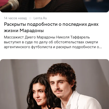
14 часов назад
Lenta.Ru
Раскрыты подробности о последних днях
жизни Марадоны
Массажист Диего Марадоны Николя Таффарель
выступил в суде по делу об обстоятельствах смерти
аргентинского футболиста и раскрыл подробности о
последних днях его жизни. Его слова приводит AFP. На
заседании