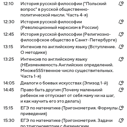
12:10
История русской философии ("Польский
вопрос" в русской общественно-
политической мысли. Часть 4-я)
12:30
История русской философии
(Революционный марксизм в России)
12:45
История русской философии (Религиозно-
философское общество в Санкт-Петербурге)
13:15
Интенсив по английскому языку (Вступление.
О методике)
13:25
Интенсив по английскому языку
(НЕизменяемость Aнглийских определений.
МножeSSSтвенное число существительных.
Часть 1-я)
14:05
Диалоги о боевых искусствах (Эпизод 1-й)
14:45
Право быть другим (Почему маленький
ребенок не отпускает от себя маму ни на шаг,
и как научить его это делать)
15:15
ЕГЭ по математике (Тригонометрия. Формулы
приведения)
15:30
ЕГЭ по математике (Тригонометрия. Задачи
по тригонометрии с физическим