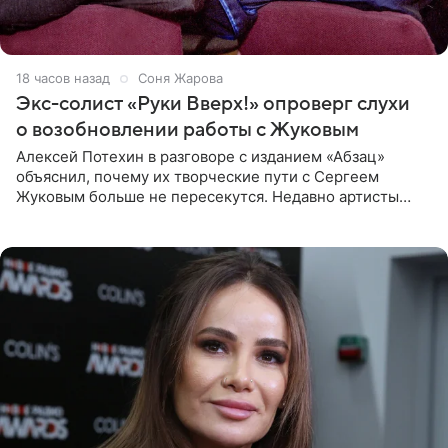
18 часов назад
Соня Жарова
Экс-солист «Руки Вверх!» опроверг слухи
о возобновлении работы с Жуковым
Алексей Потехин в разговоре с изданием «Абзац»
объяснил, почему их творческие пути с Сергеем
Жуковым больше не пересекутся. Недавно артисты
воссоединились на большом концерте «30 нам уже!»,
который прошел в