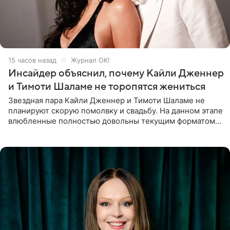
15 часов назад
Журнал OK!
Инсайдер объяснил, почему Кайли Дженнер
и Тимоти Шаламе не торопятся жениться
Звездная пара Кайли Дженнер и Тимоти Шаламе не
планируют скорую помолвку и свадьбу. На данном этапе
влюбленные полностью довольны текущим форматом
своих отношений и сознательно не хотят торопить
события. Сейчас