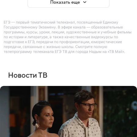
Показать еще
ЕГЭ — первый тематический телеканал, посвященный Единому
Государственному Экзамену. В эфире канала — образовательные
программы, курсы, уроки, лекции, художественные и учебные фильмы
по истории и литературе, а также качественные видеокурсы по
подготовке к ЕГЭ, передачи по профориентации, юмористические
передачи, связанные с жизнью школы. Смотрите полную
телепрограмму телеканала ЕГЭ ТВ для города Надым на «ТВ Mail».
Новости ТВ