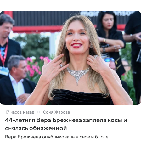
во время исполнения песни «Братья-славяне» он
обменивался
17 часов назад
Соня Жарова
44-летняя Вера Брежнева заплела косы и
снялась обнаженной
Вера Брежнева опубликовала в своем блоге