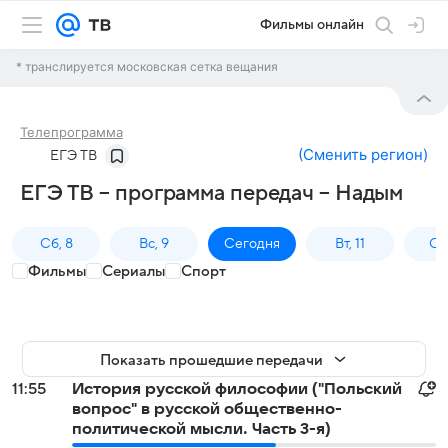
Фильмы онлайн
* транслируется московская сетка вещания
Телепрограмма
(
Сменить регион
)
ЕГЭ ТВ
ЕГЭ ТВ – программа передач – Надым
Сб, 8
Вс, 9
Сегодня
Вт, 11
Ср,
Фильмы
Сериалы
Спорт
Показать прошедшие передачи
11:55
История русской философии ("Польский
вопрос" в русской общественно-
политической мысли. Часть 3-я)