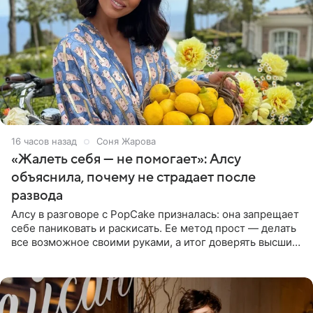
16 часов назад
Соня Жарова
«Жалеть себя — не помогает»: Алсу
объяснила, почему не страдает после
развода
Алсу в разговоре с PopCake призналась: она запрещает
себе паниковать и раскисать. Ее метод прост — делать
все возможное своими руками, а итог доверять высшим
силам. Певица утверждает, что истерики и потеря