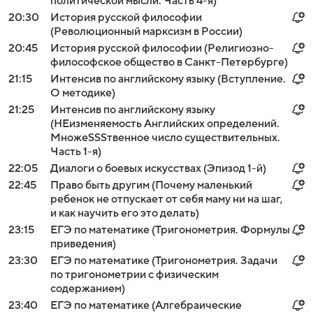
политической мысли. Часть 4-я)
20:30
История русской философии
(Революционный марксизм в России)
20:45
История русской философии (Религиозно-
философское общество в Санкт-Петербурге)
21:15
Интенсив по английскому языку (Вступление.
О методике)
21:25
Интенсив по английскому языку
(НЕизменяемость Aнглийских определений.
МножeSSSтвенное число существительных.
Часть 1-я)
22:05
Диалоги о боевых искусствах (Эпизод 1-й)
22:45
Право быть другим (Почему маленький
ребенок не отпускает от себя маму ни на шаг,
и как научить его это делать)
23:15
ЕГЭ по математике (Тригонометрия. Формулы
приведения)
23:30
ЕГЭ по математике (Тригонометрия. Задачи
по тригонометрии с физическим
содержанием)
23:40
ЕГЭ по математике (Алгебраические