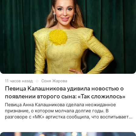
11 часов назад
Соня Жарова
Певица Калашникова удивила новостью о
появлении второго сына: «Так сложилось»
Певица Анна Калашникова сделала неожиданное
признание, о котором молчала долгие годы. В
разговоре с «МК» артистка сообщила, что воспитывает
не одного, а сразу двух сыновей. «На самом деле я
всегда мечтала, что