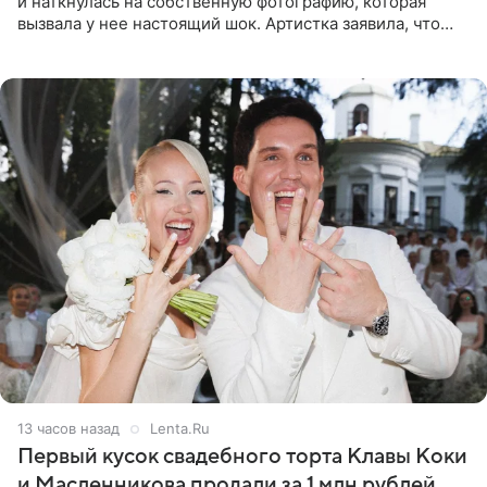
и наткнулась на собственную фотографию, которая
вызвала у нее настоящий шок. Артистка заявила, что
пропасть между ее прошлым и нынешним обликом
огромна. При
13 часов назад
Lenta.Ru
Первый кусок свадебного торта Клавы Коки
и Масленникова продали за 1 млн рублей