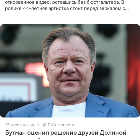
откровенное видео, оставшись без бюстгальтера. В
ролике 44-летняя артистка стоит перед зеркалом с
обнаженной грудью. Волосы певица собрала в косы и
надела головной убор.
17 часов назад
© РИА Новости
Бутман оценил решение друзей Долиной