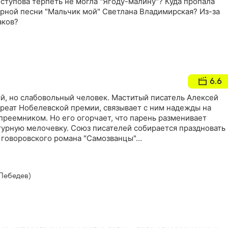
ступова терпеть не могла "Ягоду-малину"? Куда пропала
рной песни "Мальчик мой" Светлана Владимирская? Из-за
аков?
6.6
ый, но слабовольный человек. Маститый писатель Алексей
уреат Нобелевской премии, связывает с ним надежды на
преемником. Но его огорчает, что парень разменивает
турную мелочевку. Союз писателей собирается праздновать
я говоровского романа "Самозванцы"…
Лебедев)