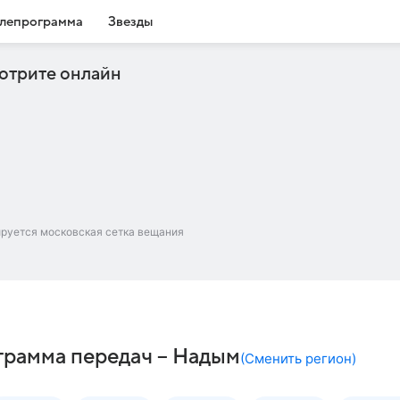
лепрограмма
Звезды
отрите онлайн
ируется московская сетка вещания
грамма передач – Надым
(
Сменить регион
)