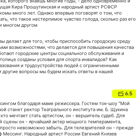
ка, которого знаешь многие годы, - дело одновременно и
дущая Кира Прошутинская и народный артист РСФСР
омы много лет. Однако впервые поговорят о том, что
ать, что такое нестерпимое чувство голода, сколько раз его
 и многом другом
вы делает для того, чтобы приспособить городскую среду
ыми возможностями, что делается для повышения качества
аботают городские центры социального обслуживания и
толице созданы условия для спорта инвалидов? Как
зования и трудоустройства людей с ограниченными
 другие вопросы мы будем искать ответы в нашей
6.5
ссингом благодаря маме режиссера. Гостем ток-шоу "Мой
вой станет ректор Театрального института им. Б. Щукина
 кто мечтает стать артистом, он - вершитель судеб. Для
й сцены он - ярчайший актер мощного темперамента,
 просто невозможно забыть. Для телезрителей он - прежде
ф Мессинг. Народный артист России Евгений Князев