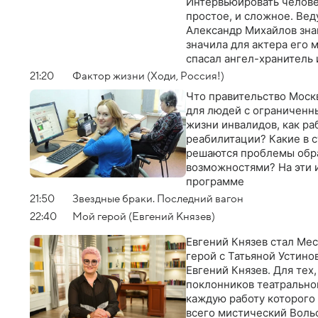
Интервьюировать челове
простое, и сложное. Ве
Александр Михайлов знак
значила для актера его м
спасал ангел-хранитель
21:20
Фактор жизни (Ходи, Россия!)
Что правительство Моск
для людей с ограниченн
жизни инвалидов, как р
реабилитации? Какие в с
решаются проблемы обра
возможностями? На эти и
программе
21:50
Звездные браки. Последний вагон
22:40
Мой герой (Евгений Князев)
Евгений Князев стал Ме
герой с Татьяной Устино
Евгений Князев. Для тех,
поклонников театрально
каждую работу которого
всего мистический Воль