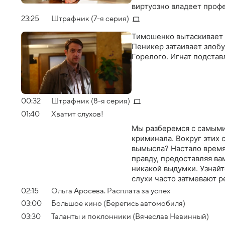
виртуозно владеет профе
взяли. Сам же гость про
23:25
Штрафник (7-я серия)
профессии, ей надо учить
стыда и неловкости". "Я 
Тимошенко вытаскивает И
Князев. Однако же Евгени
Пеникер затаивает злобу
Для начала он записался
Горелого. Игнат подстав
хуже, чем первым, перев
в Тульский политехничес
обрадовал маму - она сн
хочешь моей смерти - бр
00:32
Штрафник (8-я серия)
всей его начерталкой и 
01:40
Хватит слухов!
начались "хождения по м
высшее образование, Ев
Мы разберемся с самыми
кабинете ему предлагали
криминала. Вокруг этих с
заключается суть систе
вымысла? Настало время 
лишь после того, как пе
правду, предоставляя ва
какой сцены его поцело
никакой выдумки. Узнайт
театре? Как Евгений Вла
слухи часто затмевают р
труппу знаменитых вахт
02:15
Ольга Аросева. Расплата за успех
улыбкой: - Тебя приняли 
03:00
Большое кино (Берегись автомобиля)
внутрь и уже уменьшаешь
03:30
Таланты и поклонники (Вячеслав Невинный)
Яковлев с репетиции. Ты