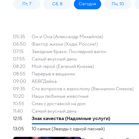
Пт, 7
Сб, 8
Сегодня
Пн, 10
05:35
Он и Она (Александр Михайлов)
06:50
Фактор жизни (Ходи, Россия!)
07:15
Звездные браки. Последний вагон
07:55
Самый вкусный день
08:20
Мой герой (Евгений Князев)
08:55
Перерыв в вещании
09:00
АБВГДейка
09:35
Сто вопросов к взрослому (Вениамин Смехов)
10:20
Наши любимые животные
10:55
Смех с доставкой на дом
11:40
Самый вкусный день
12:15
Знак качества (Надомные услуги)
13:05
10 самых (Звезды с одной песней)