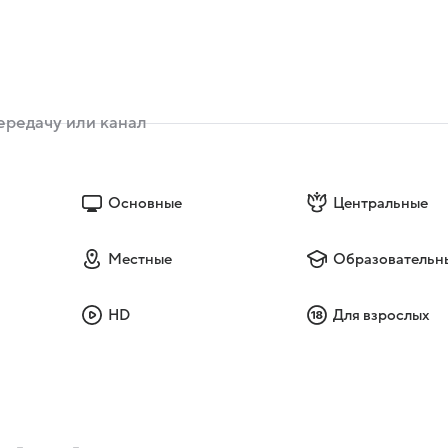
И я понимаю, что про меня никто и знать не знает. Меня
а в сапогах". Идешь по коридору дальше, а тебе навстречу
ы. "Здравствуйте". - "Здравствуйте". Они идут дальше и
 "Да, говорят, новый артист". "А-а-а… Ну наберут же". А как
а что благодарен студии им. А.Довженко? Почему
ослужила ему "пропуском" на роль Мессинга? И какие слов
ольский Евгению, предлагая сняться? - Я вас буду снимать, 
я бы потому, что фамилия моей мамы - Князева!
Основные
Центральные
Местные
Образовательн
HD
Для взрослых