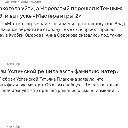
Евгения Башинская
ахотела уйти, а Череватый перешел к Темным:
 9-м выпуске «Мастера игры-2»
к «Мастера игры» заметно изменил расстановку сил. Влад
ласился перейти на сторону Темных, в проект пришел
к, а Курбан Омаров и Анна Седокова оказались под таким
Lenta.Ru
ви Успенской решила взять фамилию матери
юбови Успенской Татьяна Плаксина заявила, что
ять фамилию матери. Об этом сообщает Telegram-канал
а подчеркнула, что приняла решение о смене фамилии,
енно от
Lenta.Ru