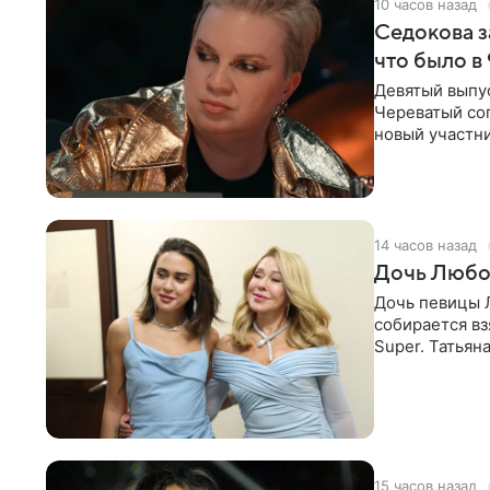
10 часов назад
Седокова з
что было в
Девятый выпус
Череватый сог
новый участни
давлением.
14 часов назад
Дочь Любо
Дочь певицы Л
собирается вз
Super. Татьян
поскольку им
15 часов назад