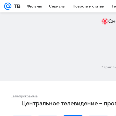
Фильмы
Сериалы
Новости и статьи
Те
См
* трансл
Телепрограмма
Центральное телевидение – про