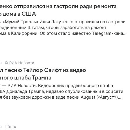
енко отправился на гастроли ради ремонта
о дома в США
ы «Мумий Тролль» Илья Лагутенко отправился на гастроли
Соединенным Штатам, чтобы заработать на ремонт
ма в Калифорнии. Об этом стало известно Telegram-каналу
х
© РИА Новости
ал песню Тейлор Свифт из видео
ного штаба Трампа
г — РИА Новости. Видеоролик предвыборного штаба
ША Дональда Трампа, недавно опубликованный в соцсети
ся без звуковой дорожки в виде песни August («Август»)
Life.ru