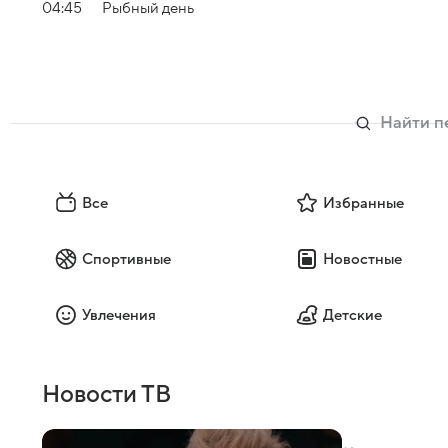
то буркнет, как мы все. 
04:45
Рыбный день
привели в массовку "Кот
прекрасные солидные дам
продолжают: "А кто это?".
Евгений попал в кино? З
фотография из журнала п
сказал Владимир Красноп
заметил режиссер. - Хот
Все
Избранные
Спортивные
Новостные
Увлечения
Детские
Новости ТВ