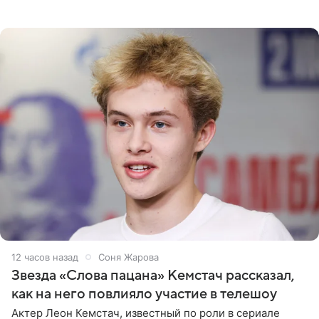
сообщает Telegram-канал «Звездач» в рубрике «По
домам». По
12 часов назад
Соня Жарова
Звезда «Слова пацана» Кемстач рассказал,
как на него повлияло участие в телешоу
Актер Леон Кемстач, известный по роли в сериале