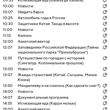
09:35
Исчезающая еда (Кабеза де Хабали)
10:00
Новости
10:07
Увидеть барса
10:25
Автомобиль года в России
10:30
Защитники Китая: Танцы в высоте
11:00
Новости
11:10
Кимоно
12:00
Азиатский вектор
12:07
Заповедники Российской Федерации (Тайны
национального парка "Приэльбрусье")
12:35
Путешествие по городам с историей
(Сингапур. Колониальное прошлое)
13:00
Новости
13:07
Жажда странствий (Китай. Сычуань. Минья
Конка)
13:50
Менделееву и не снилось (Как сделать снег?)
14:00
Новости
14:07
Документальная программа
14:35
Исчезающая еда (Карри молью)
15:00
Азиатский вектор