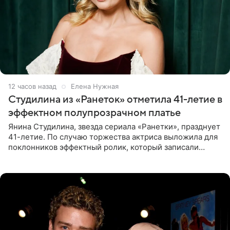
12 часов назад
Елена Нужная
Студилина из «Ранеток» отметила 41-летие в
эффектном полупрозрачном платье
Янина Студилина, звезда сериала «Ранетки», празднует
41-летие. По случаю торжества актриса выложила для
поклонников эффектный ролик, который записали
прошлой ночью. В кадре артистка предстала в
вечернем