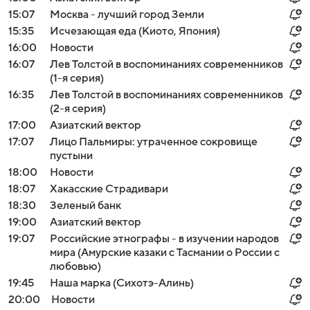
15:07
Москва - лучший город Земли
15:35
Исчезающая еда (Киото, Япония)
16:00
Новости
16:07
Лев Толстой в воспоминаниях современников
(1-я серия)
16:35
Лев Толстой в воспоминаниях современников
(2-я серия)
17:00
Азиатский вектор
17:07
Лицо Пальмиры: утраченное сокровище
пустыни
18:00
Новости
18:07
Хакасские Страдивари
18:30
Зеленый банк
19:00
Азиатский вектор
19:07
Российские этнографы - в изучении народов
мира (Амурские казаки с Тасмании о России с
любовью)
19:45
Наша марка (Сихотэ-Алинь)
20:00
Новости