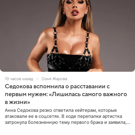
10 часов назад
Соня Жарова
Седокова вспомнила о расставании с
первым мужем: «Лишилась самого важного
в жизни»
Анна Седокова резко ответила хейтерам, которые
атаковали ее в соцсетях. В ходе перепалки артистка
затронула болезненную тему первого брака и заявила,
что чужие судьбы — не ее зона ответственности. От
Валентина