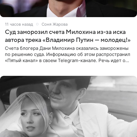
11 часов назад
Соня Жарова
Суд заморозил счета Милохина из-за иска
автора трека «Владимир Путин — молодец!»
Счета блогера Дани Милохина оказались заморожены
по решению суда. Информацию об этом распространил
«Пятый канал» в своем Telegram-канале. Речь идет о
сумме в 407,2 тыс. рублей. Причиной разбирательства
стал