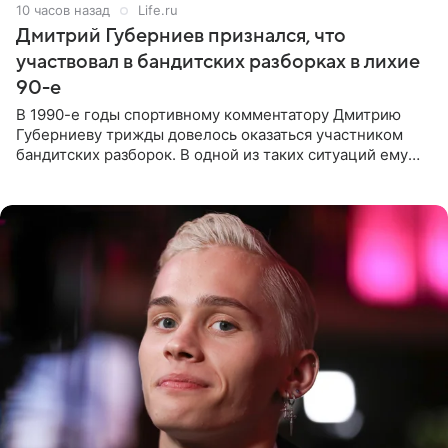
10 часов назад
Life.ru
Дмитрий Губерниев признался, что
участвовал в бандитских разборках в лихие
90-е
В 1990-е годы спортивному комментатору Дмитрию
Губерниеву трижды довелось оказаться участником
бандитских разборок. В одной из таких ситуаций ему
выдали тяжелый предмет и приказали вступить в драку,
однако он