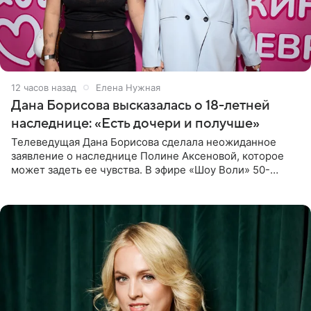
12 часов назад
Елена Нужная
Дана Борисова высказалась о 18-летней
наследнице: «Есть дочери и получше»
Телеведущая Дана Борисова сделала неожиданное
заявление о наследнице Полине Аксеновой, которое
может задеть ее чувства. В эфире «Шоу Воли» 50-
летняя знаменитость откровенно призналась, что не
считает свою дочь