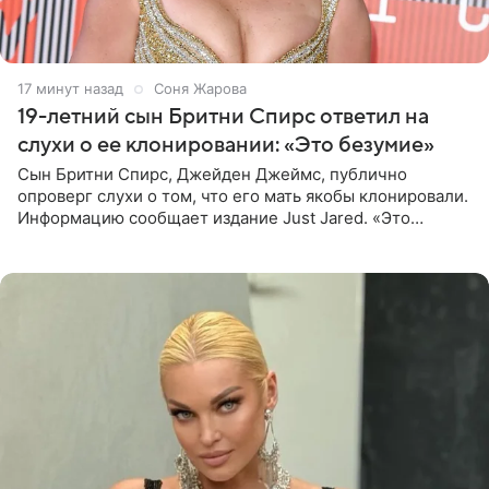
17 минут назад
Соня Жарова
19-летний сын Бритни Спирс ответил на
слухи о ее клонировании: «Это безумие»
Сын Бритни Спирс, Джейден Джеймс, публично
опроверг слухи о том, что его мать якобы клонировали.
Информацию сообщает издание Just Jared. «Это
заставляет меня понять, что многое в СМИ
преувеличено и фальшиво.