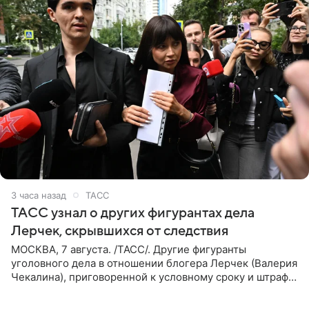
3 часа назад
ТАСС
ТАСС узнал о других фигурантах дела
Лерчек, скрывшихся от следствия
МОСКВА, 7 августа. /ТАСС/. Другие фигуранты
уголовного дела в отношении блогера Лерчек (Валерия
Чекалина), приговоренной к условному сроку и штрафу,
а также ее бывшего супруга и его бывшего бизнес-
партнера,