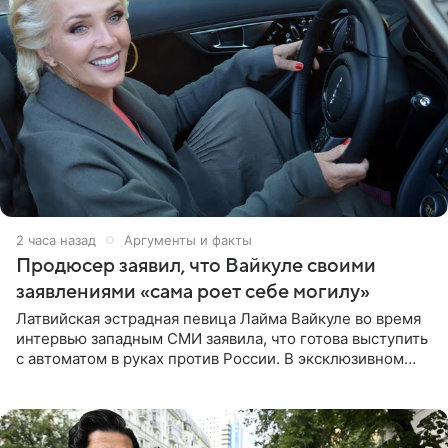
2 часа назад
Аргументы и факты
Продюсер заявил, что Вайкуле своими
заявлениями «сама роет себе могилу»
Латвийская эстрадная певица Лайма Вайкуле во время
интервью западным СМИ заявила, что готова выступить
с автоматом в руках против России. В эксклюзивном
комментарии aif.ru продюсер Сергей Дворцов отметил,
что