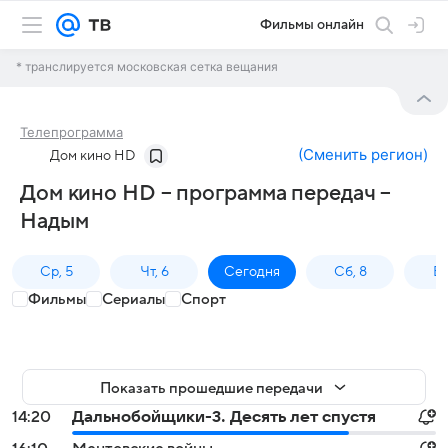
Фильмы онлайн
* транслируется московская сетка вещания
Телепрограмма
(
Сменить регион
)
Дом кино HD
Дом кино HD – программа передач –
Надым
Ср, 5
Чт, 6
Сегодня
Сб, 8
Вс
Фильмы
Сериалы
Спорт
Показать прошедшие передачи
14:20
Дальнобойщики-3. Десять лет спустя