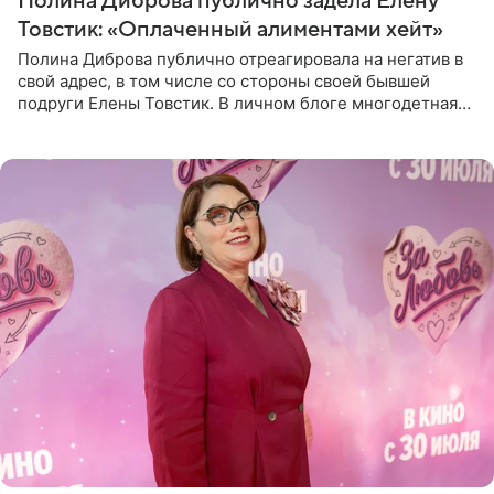
Полина Диброва публично задела Елену
Товстик: «Оплаченный алиментами хейт»
Полина Диброва публично отреагировала на негатив в
свой адрес, в том числе со стороны своей бывшей
подруги Елены Товстик. В личном блоге многодетная
мама дала понять, что считает экс‑супругу Романа
Товстика