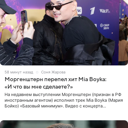
58 минут назад
Соня Жарова
Моргенштерн перепел хит Mia Boyka:
«И что вы мне сделаете?»
На недавнем выступлении Моргенштерн (признан в РФ
иностранным агентом) исполнил трек Mia Boyka (Мария
Бойко) «Базовый минимум». Видео с концерта
опубликовала Алена Жигалова в своем Telegram-
канале. «Доброе утро