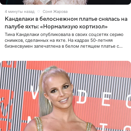
4 минуты назад
Соня Жарова
Канделаки в белоснежном платье снялась на
палубе яхты: «Нормализую кортизол»
Тина Канделаки опубликовала в своих соцсетях серию
снимков, сделанных на яхте. На кадрах 50-летняя
бизнесвумен запечатлена в белом летящем платье с
глубокими разрезами на талии. Свой образ Канделаки
дополнила