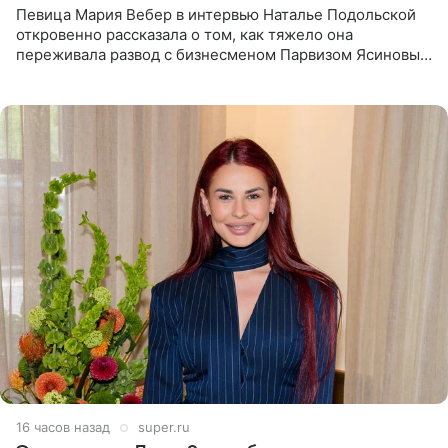
Певица Мария Вебер в интервью Наталье Подольской
откровенно рассказала о том, как тяжело она
переживала развод с бизнесменом Парвизом Ясиновым.
Артистка призналась, что измена бывшего супруга стала
для нее
16 часов назад
super.ru