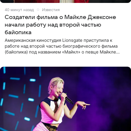
40 минут назад
Известия
Создатели фильма о Майкле Джексоне
начали работу над второй частью
байопика
Американская киностудия Lionsgate приступила к
работе над второй частью биографического фильма
(байопика) под названием «Майкл» о певце Майкле
Джексоне. Об этом 6 августа сообщил онлайн-ресурс
Deadline