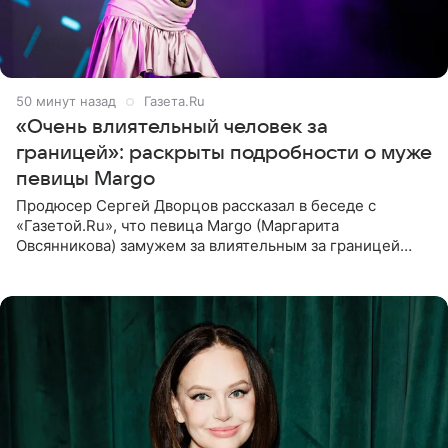
50 минут назад
Газета.Ru
«Очень влиятельный человек за
границей»: раскрыты подробности о муже
певицы Margo
Продюсер Сергей Дворцов рассказал в беседе с
«Газетой.Ru», что певица Margo (Маргарита
Овсянникова) замужем за влиятельным за границей
бизнесменом. По словам Дворцова, о браке протеже
Филиппа Киркорова в