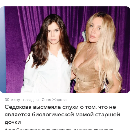
посещает
30 минут назад
Соня Жарова
Седокова высмеяла слухи о том, что не
является биологической мамой старшей
дочки
Анна Седокова снова оказалась в центре скандала.