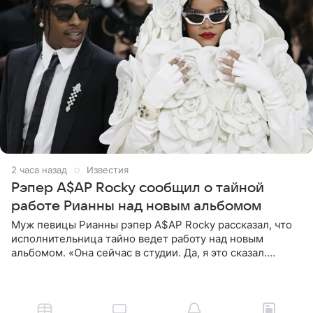
2 часа назад
Известия
Рэпер A$AP Rocky сообщил о тайной
работе Рианны над новым альбомом
Муж певицы Рианны рэпер A$AP Rocky рассказал, что
исполнительница тайно ведет работу над новым
альбомом. «Она сейчас в студии. Да, я это сказал.
Прости, детка», — признался рэпер 5 августа в шоу The
Jason Lee