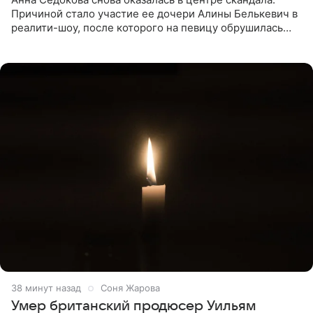
Причиной стало участие ее дочери Алины Белькевич в
реалити-шоу, после которого на певицу обрушилась
новая волна агрессии. Хейтеры не ограничились
привычной
38 минут назад
Соня Жарова
Умер британский продюсер Уильям