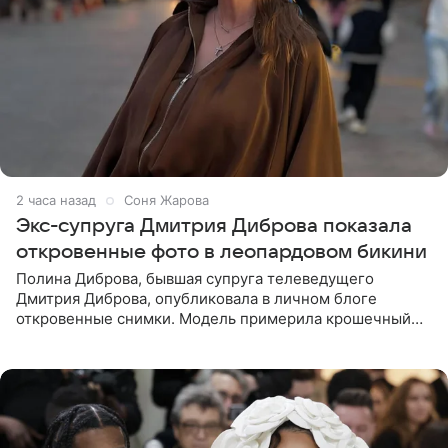
2 часа назад
Соня Жарова
Экс-супруга Дмитрия Диброва показала
откровенные фото в леопардовом бикини
Полина Диброва, бывшая супруга телеведущего
Дмитрия Диброва, опубликовала в личном блоге
откровенные снимки. Модель примерила крошечный
бикини с леопардовым принтом и устроила фотосессию
в гардеробной. В