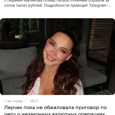
Стефания Маликова похвасталась пляжным образом за
сотни тысяч рублей. Подробности приводит Telegram-
канал «Звездач». Редакторы канала обратили внимание
на
1 час назад
ТАСС
Лерчек пока не обжаловала приговор по
делу о незаконных валютных операциях