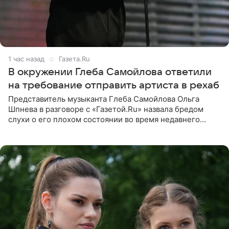
1 час назад
Газета.Ru
В окружении Глеба Самойлова ответили
на требование отправить артиста в рехаб
Представитель музыканта Глеба Самойлова Ольга
Шпнева в разговоре с «Газетой.Ru» назвала бредом
слухи о его плохом состоянии во время недавнего
концерта. Она заявила, что негативные комментарии
являются заказной