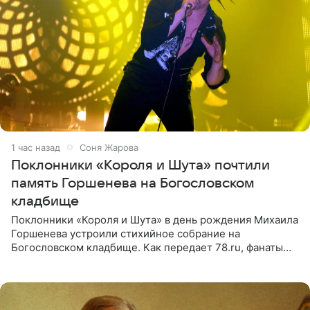
1 час назад
Соня Жарова
Поклонники «Короля и Шута» почтили
память Горшенева на Богословском
кладбище
Поклонники «Короля и Шута» в день рождения Михаила
Горшенева устроили стихийное собрание на
Богословском кладбище. Как передает 78.ru, фанаты
пришли почтить память лидера коллектива, которому
сегодня могло бы