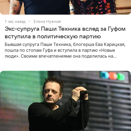
1 час назад
Елена Нужная
Экс-супруга Паши Техника вслед за Гуфом
вступила в политическую партию
Бывшая супруга Паши Техника, блогерша Ева Карицкая,
пошла по стопам Гуфа и вступила в партию «Новые
люди». Своими впечатлениями она поделилась на
личной странице в социальной сети, опубликовав
кадры со съезда