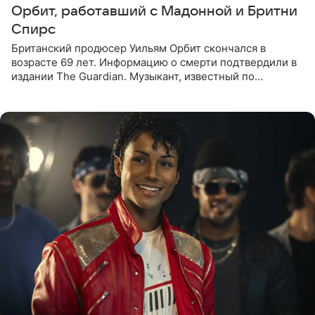
Орбит, работавший с Мадонной и Бритни
Спирс
Британский продюсер Уильям Орбит скончался в
возрасте 69 лет. Информацию о смерти подтвердили в
издании The Guardian. Музыкант, известный по
сотрудничеству с Мадонной, Бритни Спирс и
коллективами Blur и U2,