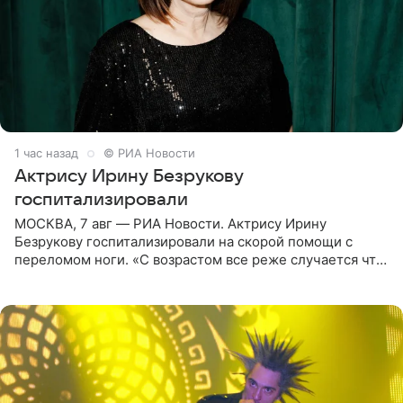
1 час назад
© РИА Новости
Актрису Ирину Безрукову
госпитализировали
МОСКВА, 7 авг — РИА Новости. Актрису Ирину
Безрукову госпитализировали на скорой помощи с
переломом ноги. «С возрастом все реже случается что-
то впервые. Но у меня случилась необычная
“премьера”. Впервые в