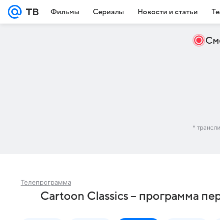
Фильмы
Сериалы
Новости и статьи
Те
См
* трансл
Телепрограмма
Cartoon Classics – программа пе