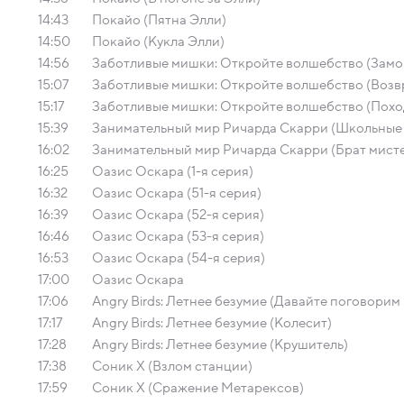
14:43
Покайо (Пятна Элли)
14:50
Покайо (Кукла Элли)
14:56
Заботливые мишки: Откройте волшебство (Замо
15:07
Заботливые мишки: Откройте волшебство (Возв
15:17
Заботливые мишки: Откройте волшебство (Похо
15:39
Занимательный мир Ричарда Скарри (Школьные
16:02
Занимательный мир Ричарда Скарри (Брат мист
16:25
Оазис Оскара (1-я серия)
16:32
Оазис Оскара (51-я серия)
16:39
Оазис Оскара (52-я серия)
16:46
Оазис Оскара (53-я серия)
16:53
Оазис Оскара (54-я серия)
17:00
Оазис Оскара
17:06
Angry Birds: Летнее безумие (Давайте поговорим
17:17
Angry Birds: Летнее безумие (Колесит)
17:28
Angry Birds: Летнее безумие (Крушитель)
17:38
Соник Х (Взлом станции)
17:59
Соник Х (Сражение Метарексов)