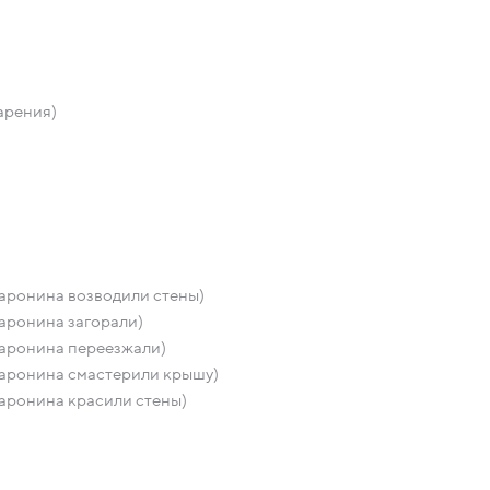
арения)
аронина возводили стены)
аронина загорали)
аронина переезжали)
аронина смастерили крышу)
аронина красили стены)