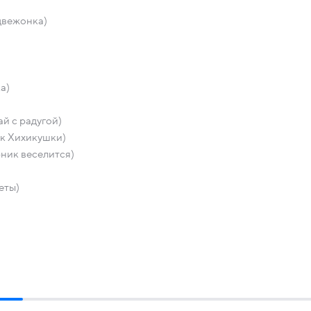
двежонка)
а)
й с радугой)
к Хихикушки)
ник веселится)
еты)