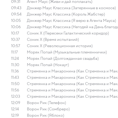
09:31
Агент Маус (Живи и дай поплакать)
09:43
Дэнжер Маус Классика (Затерянные в космосе)
09:54
Дэнжер Маус Классика (Король Жабстер)
10:05
Дэнжер Маус Классика (Я верю в Агента Мауса)
10:06
Дэнжер Маус Классика (Негодяй на День благод
10:17
Соник Х (Пересеки Галактический коридор)
10:37
Соник Х (Время испытаний)
10:57
Соник Х (Революционная история)
11:17
Моряк Попай (Музыкальные племяннички)
11:24
Моряк Попай (Долгожданная свадьба)
11:30
Моряк Попай (Нокаут)
11:36
Стремянка и Макаронина (Как Стремянка и Мак
11:43
Стремянка и Макаронина (Как Стремянка и Мак
11:50
Стремянка и Макаронина (Как Стремянка и Мак
11:56
Стремянка и Макаронина (Как Стремянка и Мак
12:03
Стремянка и Макаронина (Как Стремянка и Мак
12:09
Ворон Рик (Телефон)
12:14
Ворон Рик (Сомбреро)
12:19
Ворон Рик (Яблоко)