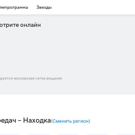
лепрограмма
Звезды
отрите онлайн
ируется московская сетка вещания
редач – Находка
(
Сменить регион
)