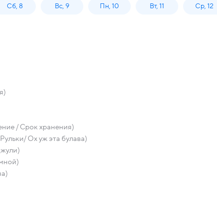
Сб, 8
Вс, 9
Пн, 10
Вт, 11
Ср, 12
я)
ние / Срок хранения)
льки/ Ох уж эта булава)
Джули)
 мной)
на)