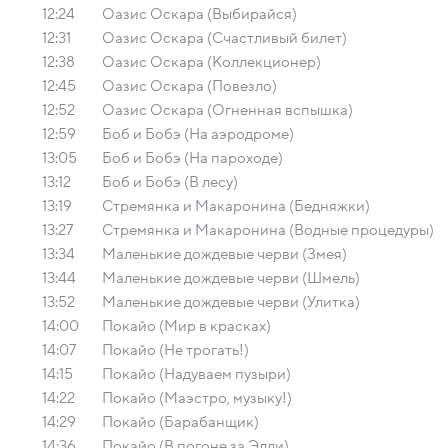
12:24
Оазис Оскара (Выбирайся)
12:31
Оазис Оскара (Счастливый билет)
12:38
Оазис Оскара (Коллекционер)
12:45
Оазис Оскара (Повезло)
12:52
Оазис Оскара (Огненная вспышка)
12:59
Боб и Бобэ (На аэродроме)
13:05
Боб и Бобэ (На пароходе)
13:12
Боб и Бобэ (В лесу)
13:19
Стремянка и Макаронина (Бедняжки)
13:27
Стремянка и Макаронина (Водные процедуры)
13:34
Маленькие дождевые черви (Змея)
13:44
Маленькие дождевые черви (Шмель)
13:52
Маленькие дождевые черви (Улитка)
14:00
Покайо (Мир в красках)
14:07
Покайо (Не трогать!)
14:15
Покайо (Надуваем пузыри)
14:22
Покайо (Маэстро, музыку!)
14:29
Покайо (Барабанщик)
14:36
Покайо (В погоне за Элли)