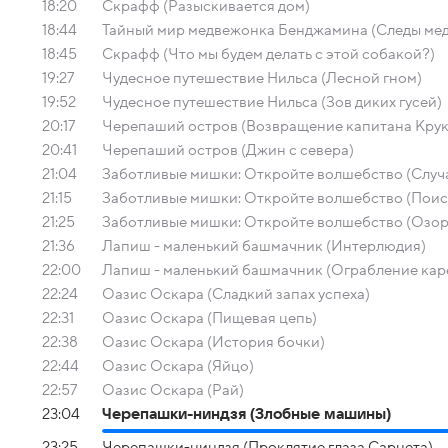
18:20
Скрафф (Разыскивается дом)
18:44
Тайный мир медвежонка Бенджамина (Следы ме
18:45
Скрафф (Что мы будем делать с этой собакой?)
19:27
Чудесное путешествие Нильса (Лесной гном)
19:52
Чудесное путешествие Нильса (Зов диких гусей)
20:17
Черепаший остров (Возвращение капитана Крук
20:41
Черепаший остров (Джин с севера)
21:04
Заботливые мишки: Откройте волшебство (Случа
21:15
Заботливые мишки: Откройте волшебство (Поис
21:25
Заботливые мишки: Откройте волшебство (Озор
21:36
Лапиш - маленький башмачник (Интерлюдия)
22:00
Лапиш - маленький башмачник (Ограбление кар
22:24
Оазис Оскара (Сладкий запах успеха)
22:31
Оазис Оскара (Пищевая цепь)
22:38
Оазис Оскара (История бочки)
22:44
Оазис Оскара (Яйцо)
22:57
Оазис Оскара (Рай)
23:04
Черепашки-ниндзя (Злобные машины)
23:25
Черепашки-ниндзя (Проклятие глаза Сарнета)