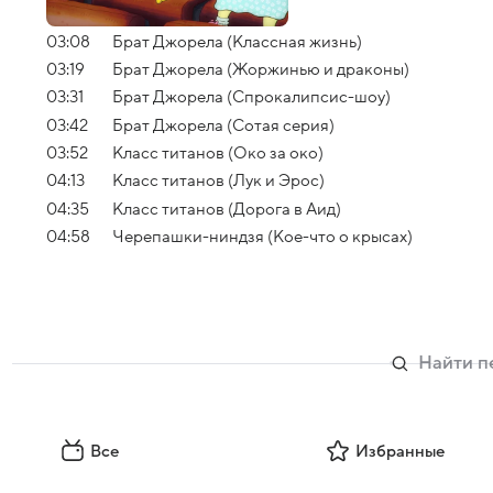
03:08
Брат Джорела (Классная жизнь)
03:19
Брат Джорела (Жоржинью и драконы)
03:31
Брат Джорела (Спрокалипсис-шоу)
03:42
Брат Джорела (Сотая серия)
03:52
Класс титанов (Око за око)
04:13
Класс титанов (Лук и Эрос)
04:35
Класс титанов (Дорога в Аид)
04:58
Черепашки-ниндзя (Кое-что о крысах)
Все
Избранные