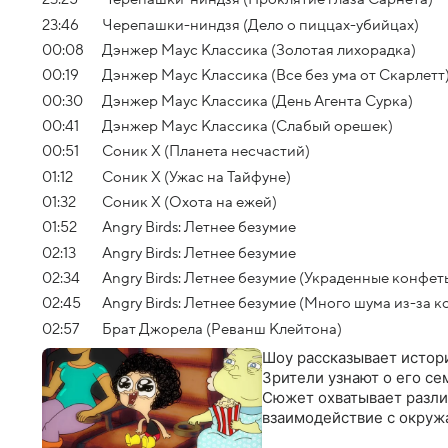
23:46
Черепашки-ниндзя (Дело о пиццах-убийцах)
00:08
Дэнжер Маус Классика (Золотая лихорадка)
00:19
Дэнжер Маус Классика (Все без ума от Скарлетт
00:30
Дэнжер Маус Классика (День Агента Сурка)
00:41
Дэнжер Маус Классика (Слабый орешек)
00:51
Соник Х (Планета несчастий)
01:12
Соник Х (Ужас на Тайфуне)
01:32
Соник Х (Охота на ежей)
01:52
Angry Birds: Летнее безумие
02:13
Angry Birds: Летнее безумие
02:34
Angry Birds: Летнее безумие (Украденные конфет
02:45
Angry Birds: Летнее безумие (Много шума из-за к
02:57
Брат Джорела (Реванш Клейтона)
Шоу рассказывает истор
Зрители узнают о его се
Сюжет охватывает разли
взаимодействие с окруж