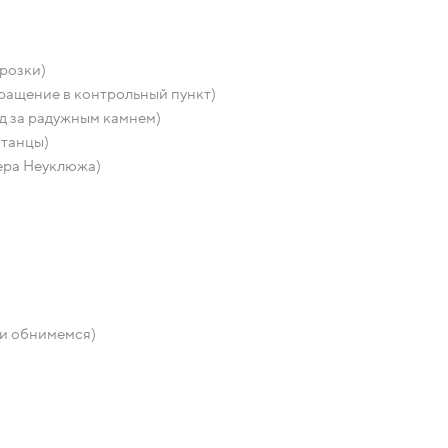
розки)
ращение в контрольный пункт)
д за радужным камнем)
 танцы)
ера Неуклюжа)
 и обнимемся)