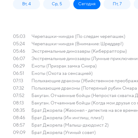
Вт, 4
Ср, 5
Сегодня
Пт, 7
05:03
Черепашки-ниндзя (По следам черепашек)
05:24
Черепашки-ниндзя (Внимание: Шреддер!)
05:46
Экстремальные динозавры (Киберрапторы)
06:07
Экстремальные динозавры (Лунные приключени
06:29
Еноты (Призрак замка Снира)
06:51
Еноты (Охота за сенсацией)
07:13
Полыхающие драконы (Убийственное преображе
07:32
Полыхающие драконы (Потеряный рубин Омара Ру
07:52
Бакуган. Отчаянные бойцы (Непростая схватка 
08:13
Бакуган. Отчаянные бойцы (Когда мои друзья со
08:35
Брат Джорела (Жезонел - детектив на все време
08:46
Брат Джорела (Ин инглиш, плиз!)
08:57
Брат Джорела (Малыш-дзюдоист 2)
09:09
Брат Джорела (Утиный совет)