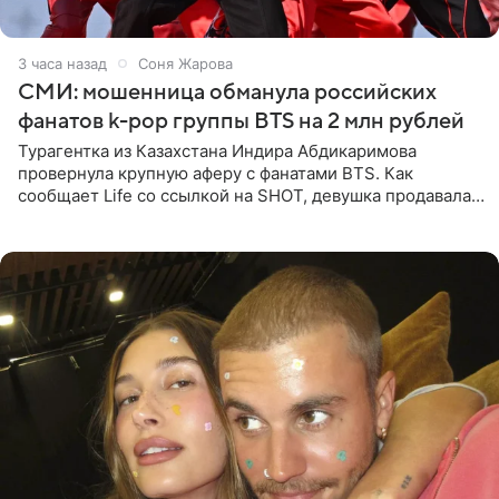
3 часа назад
Соня Жарова
СМИ: мошенница обманула российских
фанатов k-pop группы BTS на 2 млн рублей
Турагентка из Казахстана Индира Абдикаримова
провернула крупную аферу с фанатами BTS. Как
сообщает Life со ссылкой на SHOT, девушка продавала
поддельные туры на концерт группы в Пусане. По
данным издания,