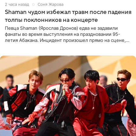
2 часа назад
Соня Жарова
Shaman чудом избежал травм после падения
толпы поклонников на концерте
Певца Shaman (Ярослав Дронов) едва не задавили
фанаты во время выступления на праздновании 95-
летия Абакана. Инцидент произошел прямо на сцене,
подробности сообщает «Абзац». Толпа поклонников
навалилась на