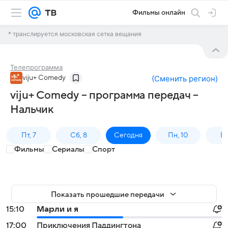
Фильмы онлайн
* транслируется московская сетка вещания
Телепрограмма
viju+ Comedy
(
Сменить регион
)
viju+ Comedy – программа передач –
Нальчик
Пт, 7
Сб, 8
Сегодня
Пн, 10
Вт,
Фильмы
Сериалы
Спорт
Показать прошедшие передачи
15:10
Марли и я
17:00
Приключения Паддингтона