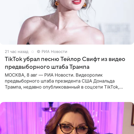
21 час назад
© РИА Новости
TikTok убрал песню Тейлор Свифт из видео
предвыборного штаба Трампа
МОСКВА, 8 авг — РИА Новости. Видеоролик
предвыборного штаба президента США Дональда
Трампа, недавно опубликованный в соцсети TikTok,
остался без звуковой дорожки в виде песни August
(«Август») американской