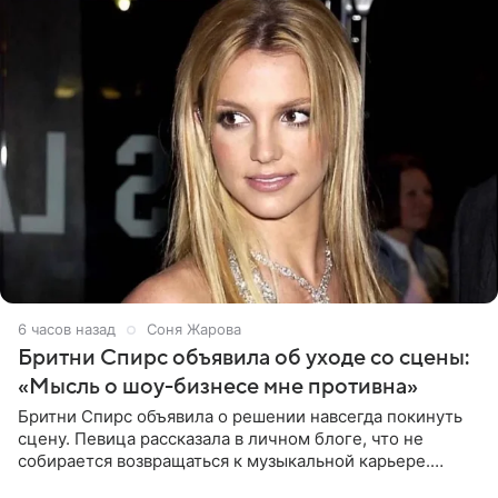
6 часов назад
Соня Жарова
Бритни Спирс объявила об уходе со сцены:
«Мысль о шоу-бизнесе мне противна»
Бритни Спирс объявила о решении навсегда покинуть
сцену. Певица рассказала в личном блоге, что не
собирается возвращаться к музыкальной карьере.
Артистка призналась: одна только мысль о возвращении