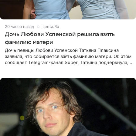
20 часов назад
Lenta.Ru
Дочь Любови Успенской решила взять
фамилию матери
Дочь певицы Любови Успенской Татьяна Плаксина
заявила, что собирается взять фамилию матери. Об этом
сообщает Telegram-канал Super. Татьяна подчеркнула,
что приняла решение о смене фамилии, поскольку
именно от