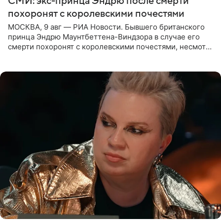
СМИ: экс-принца Эндрю после смерти
похоронят с королевскими почестями
МОСКВА, 9 авг — РИА Новости. Бывшего британского
принца Эндрю Маунтбеттена-Виндзора в случае его
смерти похоронят с королевскими почестями, несмотря
на лишение всех титулов, сообщает Daily Mail со
ссылкой на