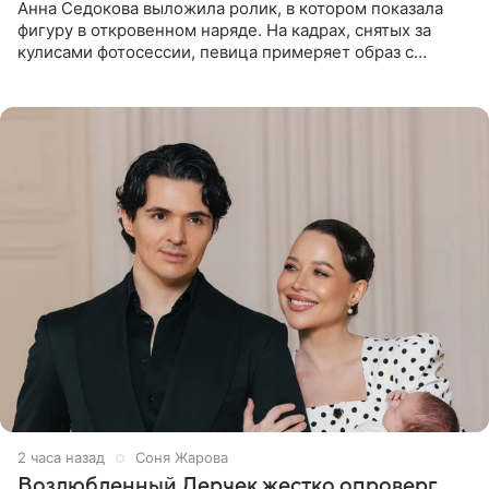
Анна Седокова выложила ролик, в котором показала
фигуру в откровенном наряде. На кадрах, снятых за
кулисами фотосессии, певица примеряет образ с
ангельскими крыльями за спиной. Главным акцентом
наряда стало
2 часа назад
Соня Жарова
Возлюбленный Лерчек жестко опроверг