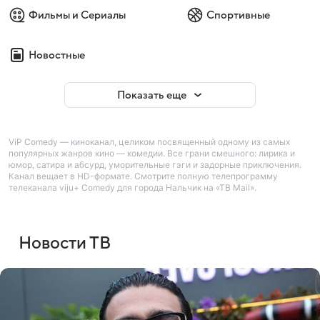
Фильмы и Сериалы
Спортивные
Новостные
Показать еще
ViP Comedy — киноканал, целиком посвященный одному из самых
популярных жанров кино — комедии. Все грани смешного: лирика и
юмор, сатира и абсурд, уморительные гэги и задорные приключения.
Канал вещает в HD-формате. Смотрите полную телепрограмму
телеканала viju+ Comedy для города Нальчик на «ТВ Mail».
Новости ТВ