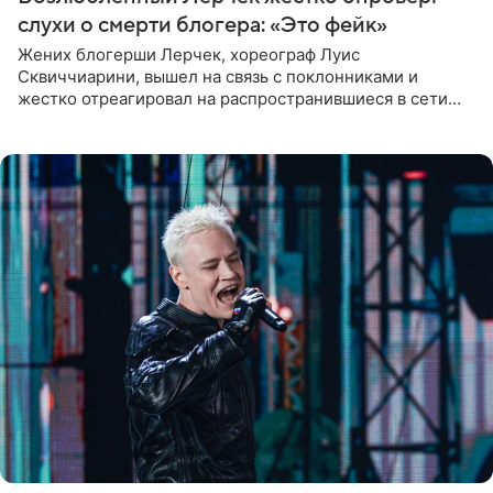
слухи о смерти блогера: «Это фейк»
Жених блогерши Лерчек, хореограф Луис
Сквиччиарини, вышел на связь с поклонниками и
жестко отреагировал на распространившиеся в сети
слухи о смерти Валерии Чекалиной. «Это фейк! Я в
шоке, что такие люди