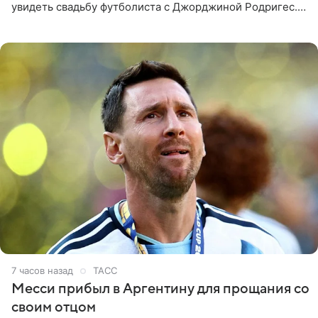
увидеть свадьбу футболиста с Джорджиной Родригес.
Однако знаменитая пара на церемонии не появилась —
вместо них
7 часов назад
ТАСС
Месси прибыл в Аргентину для прощания со
своим отцом