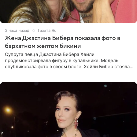
3 часа назад
Газета.Ru
Жена Джастина Бибера показала фото в
бархатном желтом бикини
Супруга певца Джастина Бибера Хейли
продемонстрирвала фигуру в купальнике. Модель
опубликовала фото в своем блоге. Хейли Бибер стояла
перед зеркалом в желтом крошечном бархатном
бикини, которое дополнила