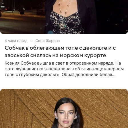
4 часа назад
Соня Жарова
Собчак в облегающем топе с декольте и с
авоськой снялась на морском курорте
Ксения Собчак вышла в свет в откровенном наряде. На
фото журналистка запечатлена в обтягивающем черном
топе с глубоким декольте. Образ дополнили белая
юбка-миди, вьетнамки на платформе и соломенная
шляпа.