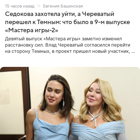
15 часов назад
Евгения Башинская
Седокова захотела уйти, а Череватый
перешел к Темным: что было в 9-м выпуске
«Мастера игры-2»
Девятый выпуск «Мастера игры» заметно изменил
расстановку сил. Влад Череватый согласился перейти
на сторону Темных, в проект пришел новый участник, а
Курбан Омаров и Анна Седокова оказались под таким
давлением.