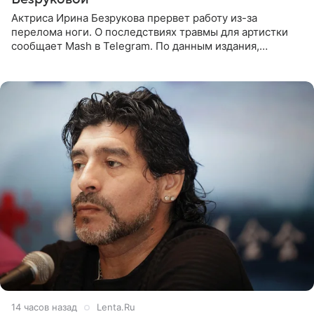
Актриса Ирина Безрукова прервет работу из-за
перелома ноги. О последствиях травмы для артистки
сообщает Mash в Telegram. По данным издания,
Безрукова пропустит 15 спектаклей — восемь показов
«Женитьбы Фигаро»,
14 часов назад
Lenta.Ru