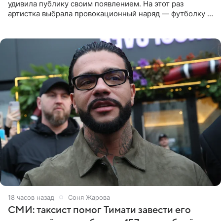
удивила публику своим появлением. На этот раз
артистка выбрала провокационный наряд — футболку с
принтом, имитирующим полуобнаженную грудь. Свой
образ Глюкоза
18 часов назад
Соня Жарова
СМИ: таксист помог Тимати завести его