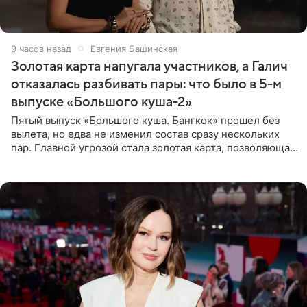
9 часов назад
Евгения Башинская
Золотая карта напугала участников, а Галич
отказалась разбивать пары: что было в 5-м
выпуске «Большого куша-2»
Пятый выпуск «Большого куша. Бангкок» прошел без
вылета, но едва не изменил состав сразу нескольких
пар. Главной угрозой стала золотая карта, позволяющая
разлучить один из дуэтов и поменять участников
местами.