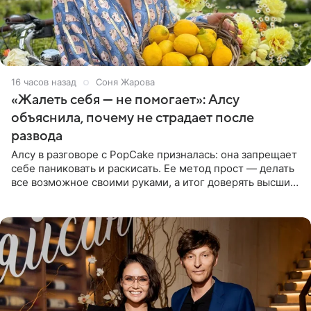
16 часов назад
Соня Жарова
«Жалеть себя — не помогает»: Алсу
объяснила, почему не страдает после
развода
Алсу в разговоре с PopCake призналась: она запрещает
себе паниковать и раскисать. Ее метод прост — делать
все возможное своими руками, а итог доверять высшим
силам. Певица утверждает, что истерики и потеря