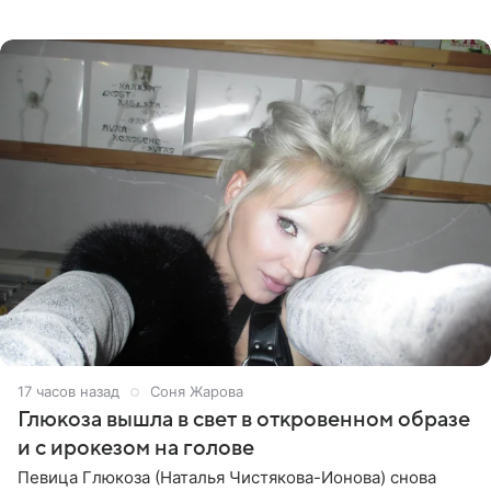
артистки РФ Ларисы Долиной подарить ей квартиру.
Ранее Долина
17 часов назад
Соня Жарова
Глюкоза вышла в свет в откровенном образе
и с ирокезом на голове
Певица Глюкоза (Наталья Чистякова-Ионова) снова