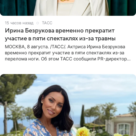
15 часов назад
ТАСС
Ирина Безрукова временно прекратит
участие в пяти спектаклях из-за травмы
МОСКВА, 8 августа. /ТАСС/. Актриса Ирина Безрукова
временно прекратит участие в пяти спектаклях из-за
перелома ноги. Об этом ТАСС сообщили PR-директор
артистки Станислав Влайку и пресс-атташе
Московского