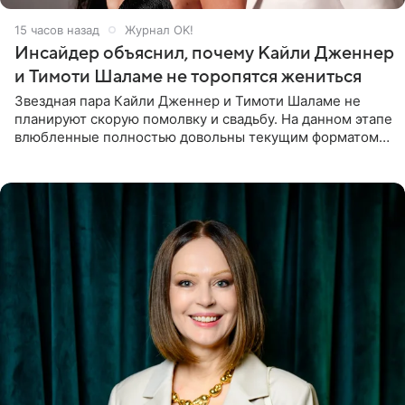
15 часов назад
Журнал OK!
Инсайдер объяснил, почему Кайли Дженнер
и Тимоти Шаламе не торопятся жениться
Звездная пара Кайли Дженнер и Тимоти Шаламе не
планируют скорую помолвку и свадьбу. На данном этапе
влюбленные полностью довольны текущим форматом
своих отношений и сознательно не хотят торопить
события. Сейчас