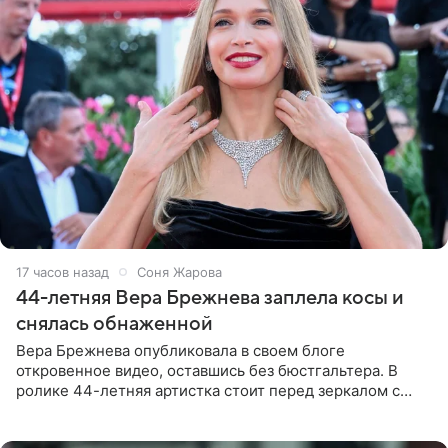
17 часов назад
Соня Жарова
44-летняя Вера Брежнева заплела косы и
снялась обнаженной
Вера Брежнева опубликовала в своем блоге
откровенное видео, оставшись без бюстгальтера. В
ролике 44-летняя артистка стоит перед зеркалом с
обнаженной грудью. Волосы певица собрала в косы и
надела головной убор.