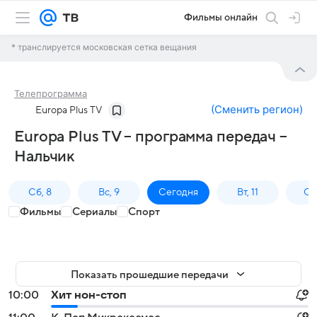
Фильмы онлайн
* транслируется московская сетка вещания
Телепрограмма
(
Сменить регион
)
Europa Plus TV
Europa Plus TV – программа передач –
Нальчик
Сб, 8
Вс, 9
Сегодня
Вт, 11
Ср,
Фильмы
Сериалы
Спорт
Показать прошедшие передачи
10:00
Хит нон-стоп