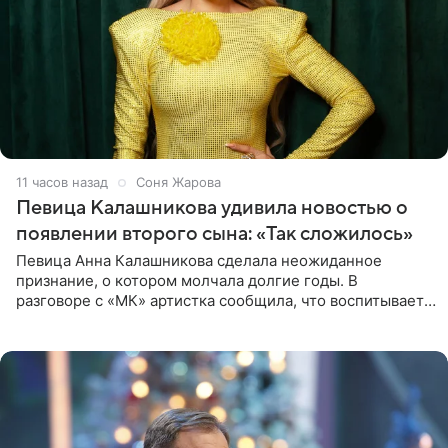
11 часов назад
Соня Жарова
Певица Калашникова удивила новостью о
появлении второго сына: «Так сложилось»
Певица Анна Калашникова сделала неожиданное
признание, о котором молчала долгие годы. В
разговоре с «МК» артистка сообщила, что воспитывает
не одного, а сразу двух сыновей. «На самом деле я
всегда мечтала, что