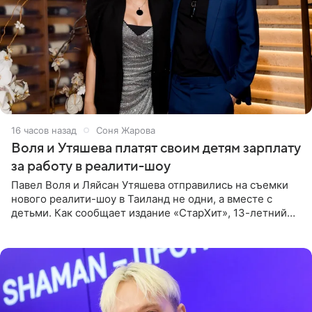
16 часов назад
Соня Жарова
Воля и Утяшева платят своим детям зарплату
за работу в реалити-шоу
Павел Воля и Ляйсан Утяшева отправились на съемки
нового реалити-шоу в Таиланд не одни, а вместе с
детьми. Как сообщает издание «СтарХит», 13-летний
Роберт и 11-летняя София не просто сопровождают
родителей, а