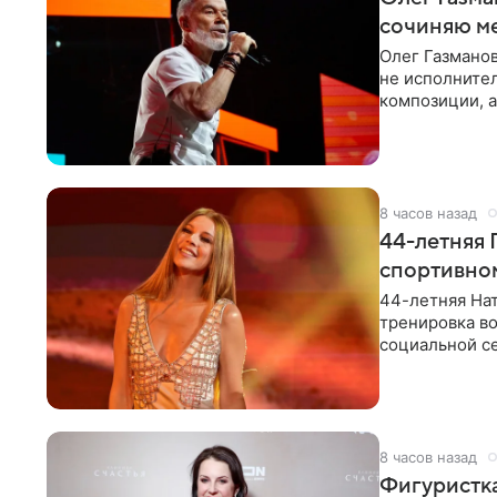
сочиняю м
Олег Газманов
не исполнител
композиции, а
музыканта,
8 часов назад
44-летняя 
спортивно
44-летняя Нат
тренировка во
социальной се
красном
8 часов назад
Фигуристка