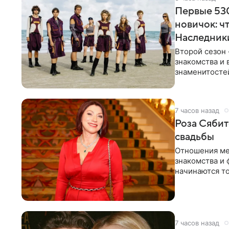
Первые 530
новичок: ч
Наследник
Второй сезон 
знакомства и 
знаменитостей
несколько дне
7 часов назад
Роза Сябит
свадьбы
Отношения ме
знакомства и 
начинаются то
многого,
7 часов назад