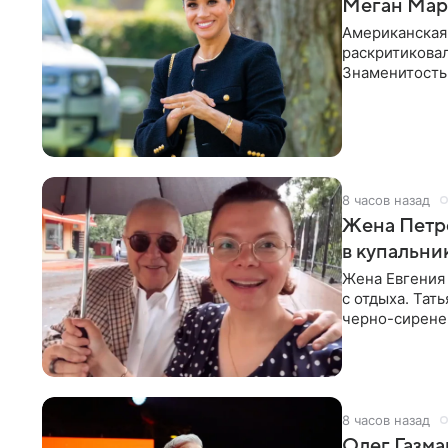
Меган Марк
Американская
раскритикова
Знаменитость
Сассекской, п
8 часов назад
Жена Петр
в купальни
Жена Евгения
с отдыха. Тат
черно-сиренев
«Татьяна,
8 часов назад
Олег Газма