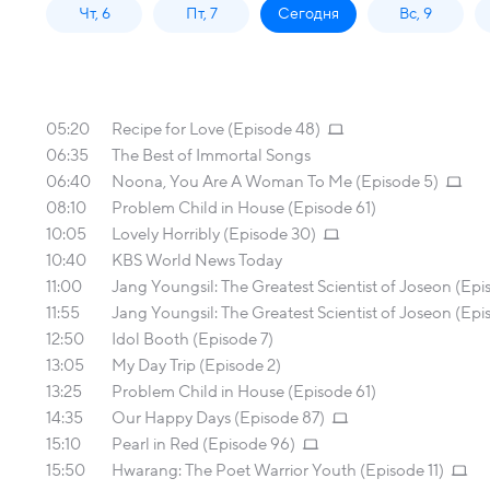
Чт, 6
Пт, 7
Сегодня
Вс, 9
05:20
Recipe for Love (Episode 48)
06:35
The Best of Immortal Songs
06:40
Noona, You Are A Woman To Me (Episode 5)
08:10
Problem Child in House (Episode 61)
10:05
Lovely Horribly (Episode 30)
10:40
KBS World News Today
11:00
Jang Youngsil: The Greatest Scientist of Joseon (Epi
11:55
Jang Youngsil: The Greatest Scientist of Joseon (Epi
12:50
Idol Booth (Episode 7)
13:05
My Day Trip (Episode 2)
13:25
Problem Child in House (Episode 61)
14:35
Our Happy Days (Episode 87)
15:10
Pearl in Red (Episode 96)
15:50
Hwarang: The Poet Warrior Youth (Episode 11)