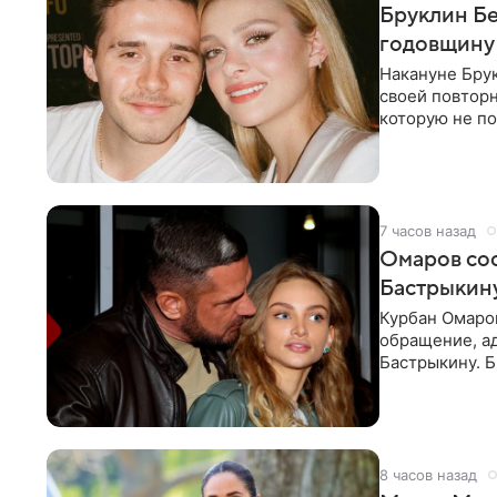
Бруклин Бе
годовщину
Накануне Бру
своей повтор
которую не по
считает это
7 часов назад
Омаров соо
Бастрыкину
Курбан Омаро
обращение, а
Бастрыкину. 
в личном блог
8 часов назад