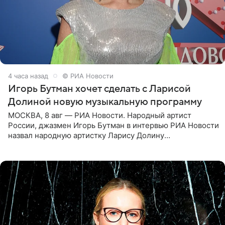
4 часа назад
© РИА Новости
Игорь Бутман хочет сделать с Ларисой
Долиной новую музыкальную программу
МОСКВА, 8 авг — РИА Новости. Народный артист
России, джазмен Игорь Бутман в интервью РИА Новости
назвал народную артистку Ларису Долину
великолепной певицей и рассказал о желании сделать с
ней новую совместную