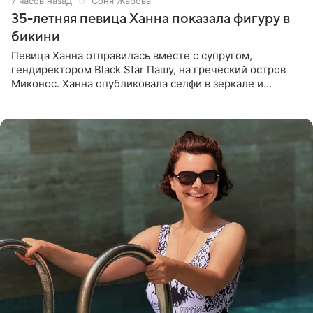
7 часов назад
Соня Жарова
35-летняя певица Ханна показала фигуру в
бикини
Певица Ханна отправилась вместе с супругом,
гендиректором Black Star Пашу, на греческий остров
Миконос. Ханна опубликовала селфи в зеркале и
призналась, что сейчас особенно довольна собой. По
словам певицы, она