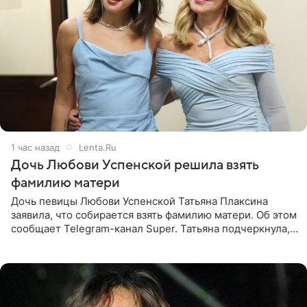
1 час назад
Lenta.Ru
Дочь Любови Успенской решила взять
фамилию матери
Дочь певицы Любови Успенской Татьяна Плаксина
заявила, что собирается взять фамилию матери. Об этом
сообщает Telegram-канал Super. Татьяна подчеркнула,
что приняла решение о смене фамилии, поскольку
именно от