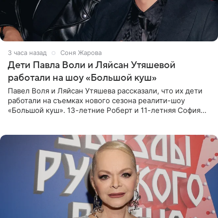
3 часа назад
Соня Жарова
Дети Павла Воли и Ляйсан Утяшевой
работали на шоу «Большой куш»
Павел Воля и Ляйсан Утяшева рассказали, что их дети
работали на съемках нового сезона реалити-шоу
«Большой куш». 13-летние Роберт и 11-летняя София
отправились вместе с родителями в Таиланд и успели
поработать