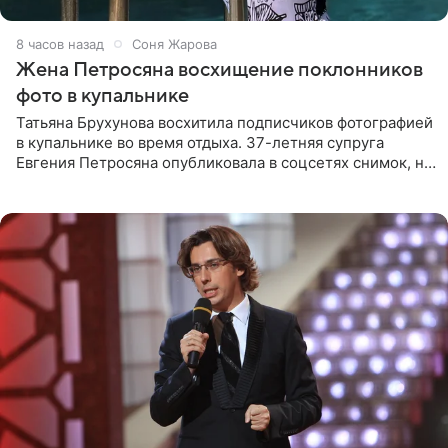
8 часов назад
Соня Жарова
Жена Петросяна восхищение поклонников
фото в купальнике
Татьяна Брухунова восхитила подписчиков фотографией
в купальнике во время отдыха. 37-летняя супруга
Евгения Петросяна опубликовала в соцсетях снимок, на
котором позирует у бассейна в белоснежном монокини
с