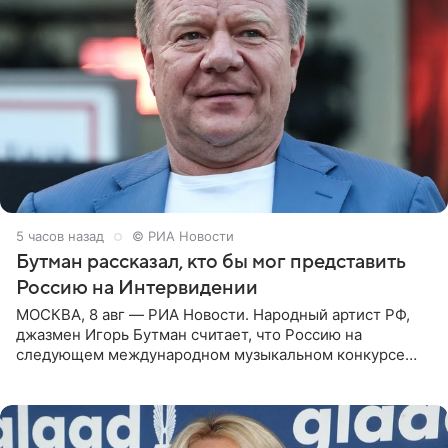
5 часов назад
© РИА Новости
Бутман рассказал, кто бы мог представить
Россию на Интервидении
МОСКВА, 8 авг — РИА Новости. Народный артист РФ,
джазмен Игорь Бутман считает, что Россию на
следующем международном музыкальном конкурсе
«Интервидение» могла бы представить молодая певица
Варвара Убель, так