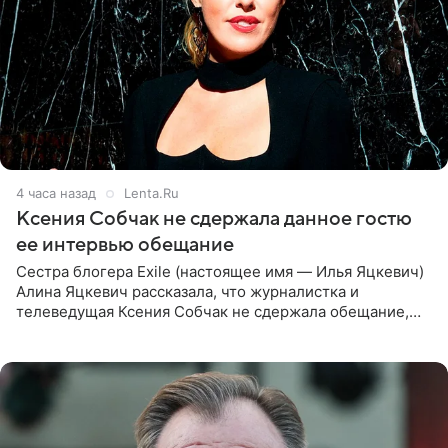
4 часа назад
Lenta.Ru
Ксения Собчак не сдержала данное гостю
ее интервью обещание
Сестра блогера Exile (настоящее имя — Илья Яцкевич)
Алина Яцкевич рассказала, что журналистка и
телеведущая Ксения Собчак не сдержала обещание,
которое дала ему во время интервью с ним. Об этом она
заявила в