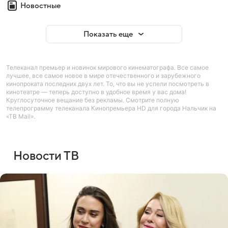
Новостные
Показать еще
Телеканал премьер и новинок мирового кинематографа. Все самое
лучшее, все самое новое в мире отечественного и зарубежного
кинопроката последних двух лет. То, что вы не успели посмотреть в
кинотеатре — теперь доступно в удобное время у вас дома!
Круглосуточное вещание без рекламы. Смотрите полную
телепрограмму телеканала Кинопремьера HD для города Нальчик на
«ТВ Mail».
Новости ТВ