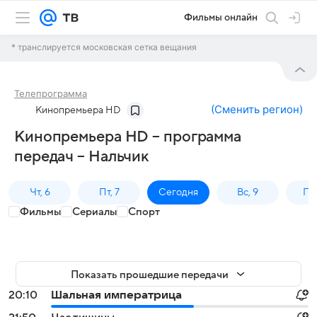
Фильмы онлайн
* транслируется московская сетка вещания
Телепрограмма
(
Сменить регион
)
Кинопремьера HD
Кинопремьера HD – программа
передач – Нальчик
Чт, 6
Пт, 7
Сегодня
Вс, 9
Пн,
Фильмы
Сериалы
Спорт
Показать прошедшие передачи
20:10
Шальная императрица