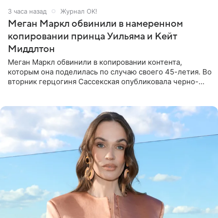
3 часа назад
Журнал OK!
Меган Маркл обвинили в намеренном
копировании принца Уильяма и Кейт
Миддлтон
Меган Маркл обвинили в копировании контента,
которым она поделилась по случаю своего 45-летия. Во
вторник герцогиня Сассекская опубликовала черно-
белую фотографию, на которой она прыгает в бассейн с
воздушными