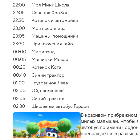
22:00
Моя МиниШкола
22:05
Совенок ХопХоп
22:30
Котенок и автомойка
23:00
Моя песочница
23:05
Машины-помощники
23:30
Приключения Тайо
00:00
Мимилэнд
00:05
Машинки Мокас
00:20
Котенок Котэ
00:40
Синий трактор
01:00
Грузовичок Лева
02:00
Ой, сломалось!
02:05
Синий трактор
02:30
Школьный автобус Гордон
В красивом прибрежном г
милых малышей. Чтобы з
автобус по имени Гордон
превращается в разные 