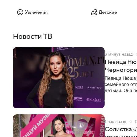
Увлечения
Детские
Новости ТВ
6 минут назад
Певица Нюш
Черногор
Певица Нюша 
семейного отп
детьми. Она п
городов. Ста
1 час назад
Солистка «