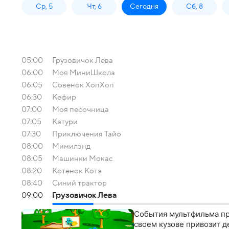
Ср, 5
Чт, 6
Сегодня
Сб, 8
05:00
Грузовичок Лева
06:00
Моя МиниШкола
06:05
Совенок ХопХоп
06:30
Кефир
07:00
Моя песочница
07:05
Катури
07:30
Приключения Тайо
08:00
Мимилэнд
08:05
Машинки Мокас
08:20
Котенок Котэ
08:40
Синий трактор
09:00
Грузовичок Лева
События мультфильма пр
своем кузове привозит 