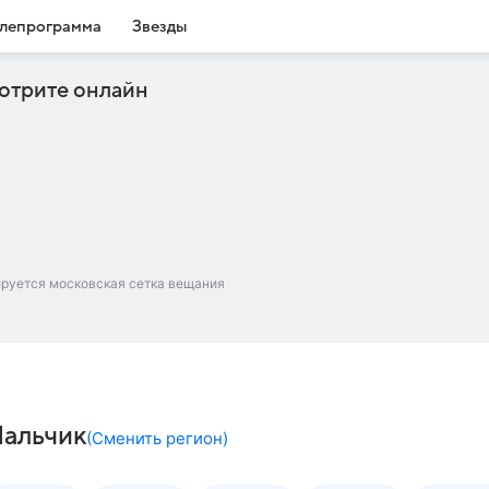
лепрограмма
Звезды
отрите онлайн
ируется московская сетка вещания
Нальчик
(
Сменить регион
)