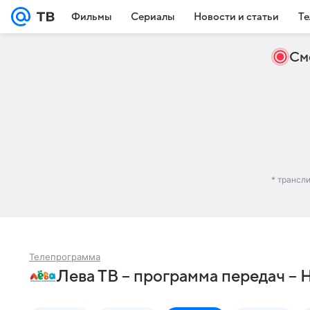
Фильмы
Сериалы
Новости и статьи
Те
См
* трансл
Телепрограмма
Лева ТВ – программа передач – 