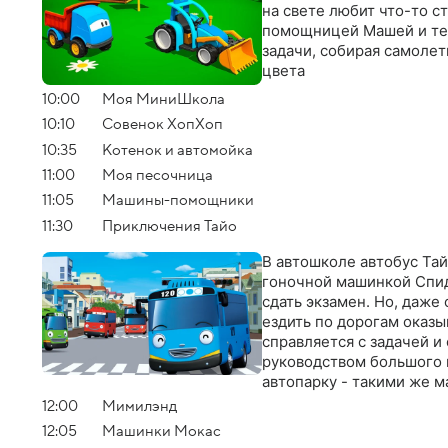
на свете любит что-то с
помощницей Машей и те
задачи, собирая самолет
цвета
10:00
Моя МиниШкола
10:10
Совенок ХопХоп
10:35
Котенок и автомойка
11:00
Моя песочница
11:05
Машины-помощники
11:30
Приключения Тайо
В автошколе автобус Тай
гоночной машинкой Спид
сдать экзамен. Но, даже
ездить по дорогам оказы
справляется с задачей и
руководством большого к
автопарку - такими же м
учиться, осваивать проф
12:00
Мимилэнд
12:05
Машинки Мокас