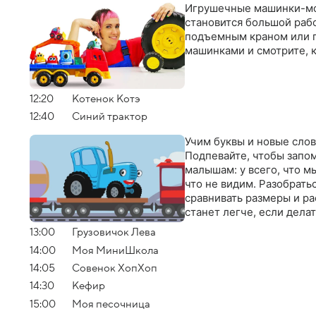
Игрушечные машинки-мо
становится большой рабо
подъемным краном или 
машинками и смотрите, к
12:20
Котенок Котэ
12:40
Синий трактор
Учим буквы и новые сло
Подпевайте, чтобы запом
малышам: у всего, что мы
что не видим. Разобратьс
сравнивать размеры и ра
станет легче, если делат
13:00
Грузовичок Лева
14:00
Моя МиниШкола
14:05
Совенок ХопХоп
14:30
Кефир
15:00
Моя песочница