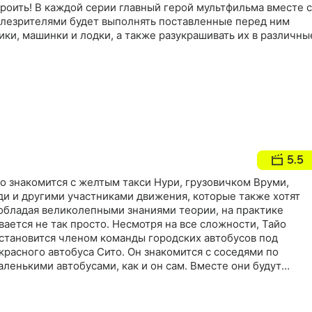
троить! В каждой серии главный герой мультфильма вместе с
лезрителями будет выполнять поставленные перед ним
ики, машинки и лодки, а также разукрашивать их в различны
5.5
о знакомится с желтым такси Нури, грузовичком Вруми,
и и другими участниками движения, которые также хотят
 обладая великолепными знаниями теории, на практике
вается не так просто. Несмотря на все сложности, Тайо
 становится членом команды городских автобусов под
расного автобуса Сито. Он знакомится с соседями по
аленькими автобусами, как и он сам. Вместе они будут
ессию и, конечно же, развлекаться