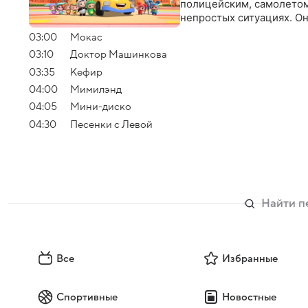
полицейским, самолетом
непростых ситуациях. Он
03:00
Мокас
03:10
Доктор Машинкова
03:35
Кефир
04:00
Мимилэнд
04:05
Мини-диско
04:30
Песенки с Левой
Все
Избранные
Спортивные
Новостные