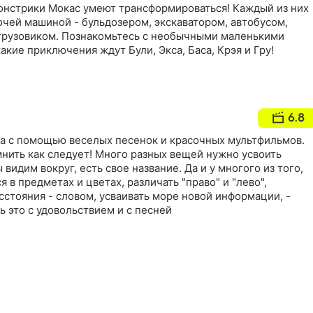
нстрики Мокас умеют трансформироваться! Каждый из них
чей машиной - бульдозером, экскаватором, автобусом,
грузовиком. Познакомьтесь с необычными маленькими
акие приключения ждут Були, Экса, Баса, Крэя и Гру!
6.8
ва с помощью веселых песенок и красочных мультфильмов.
нить как следует! Много разных вещей нужно усвоить
 видим вокруг, есть свое название. Да и у многого из того,
я в предметах и цветах, различать "право" и "лево",
сстояния - словом, усваивать море новой информации, -
ь это с удовольствием и с песней