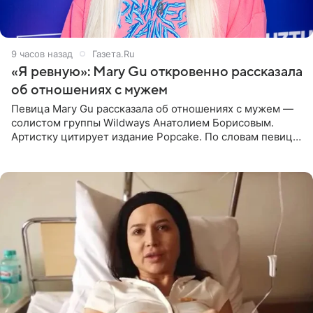
9 часов назад
Газета.Ru
«Я ревную»: Mary Gu откровенно рассказала
об отношениях с мужем
Певица Mary Gu рассказала об отношениях с мужем —
солистом группы Wildways Анатолием Борисовым.
Артистку цитирует издание Popcake. По словам певицы,
залог любви — это принять недостатки другого
человека. Также