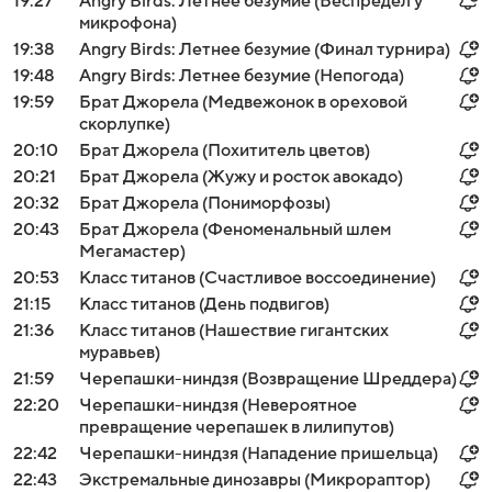
19:27
Angry Birds: Летнее безумие (Беспредел у
микрофона)
19:38
Angry Birds: Летнее безумие (Финал турнира)
19:48
Angry Birds: Летнее безумие (Непогода)
19:59
Брат Джорела (Медвежонок в ореховой
скорлупке)
20:10
Брат Джорела (Похититель цветов)
20:21
Брат Джорела (Жужу и росток авокадо)
20:32
Брат Джорела (Пониморфозы)
20:43
Брат Джорела (Феноменальный шлем
Мегамастер)
20:53
Класс титанов (Счастливое воссоединение)
21:15
Класс титанов (День подвигов)
21:36
Класс титанов (Нашествие гигантских
муравьев)
21:59
Черепашки-ниндзя (Возвращение Шреддера)
22:20
Черепашки-ниндзя (Невероятное
превращение черепашек в лилипутов)
22:42
Черепашки-ниндзя (Нападение пришельца)
22:43
Экстремальные динозавры (Микрораптор)