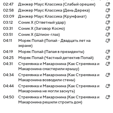
02:47
Дэнжер Маус Классика (Слабый орешек)
02:58
Дэнжер Маус Классика (День Дерека)
03:09
Дэнжер Маус Классика (Крумфанат)
03:12
Соник Х (Ответный удар)
03:31
Соник Х (Заговор Космо)
03:51
Соник Х (Шпион-глаз)
04:11
Моряк Попай (Попай - Двадцать лет на
экране)
04:19
Моряк Попай (Папая в президенты)
04:25
Моряк Попай (Частный детектив Попай)
04:31
Стремянка и Макаронина (Как Стремянка и
Макаронина смастерили крышу)
04:34
Стремянка и Макаронина (Как Стремянка и
Макаронина возводили стены)
04:44
Стремянка и Макаронина (Как Стремянка и
Макаронина не могли заснуть)
04:50
Стремянка и Макаронина (Как Стремянка и
Макаронина решили строить дом)