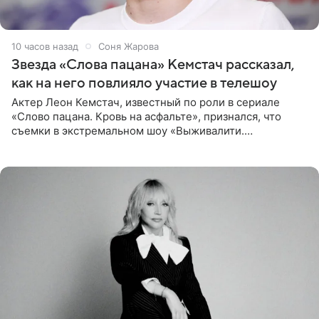
10 часов назад
Соня Жарова
Звезда «Слова пацана» Кемстач рассказал,
как на него повлияло участие в телешоу
Актер Леон Кемстач, известный по роли в сериале
«Слово пацана. Кровь на асфальте», признался, что
съемки в экстремальном шоу «Выживалити.
Наследники» кардинально повлияли на его образ жизни.
Подробностями он