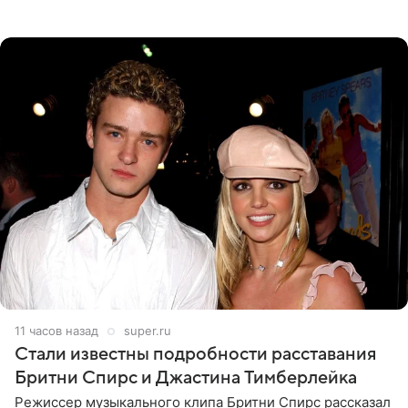
прошлой ночью. В кадре артистка предстала в
вечернем
11 часов назад
super.ru
Стали известны подробности расставания
Бритни Спирс и Джастина Тимберлейка
Режиссер музыкального клипа Бритни Спирс рассказал