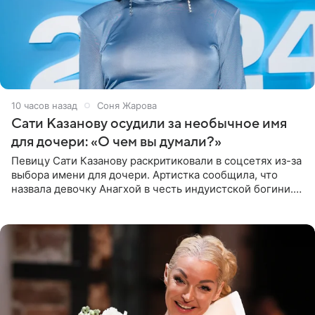
10 часов назад
Соня Жарова
Сати Казанову осудили за необычное имя
для дочери: «О чем вы думали?»
Певицу Сати Казанову раскритиковали в соцсетях из-за
выбора имени для дочери. Артистка сообщила, что
назвала девочку Анагхой в честь индуистской богини.
При этом исполнительница скрывала это имя от
поклонников