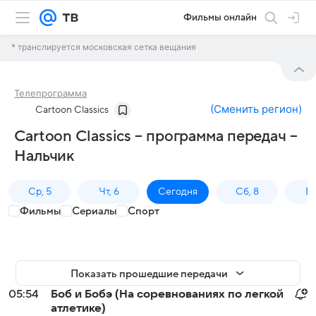
Фильмы онлайн
* транслируется московская сетка вещания
Телепрограмма
(
Сменить регион
)
Cartoon Classics
Cartoon Classics – программа передач –
Нальчик
Ср, 5
Чт, 6
Сегодня
Сб, 8
Вс
Фильмы
Сериалы
Спорт
Показать прошедшие передачи
05:54
Боб и Бобэ (На соревнованиях по легкой
атлетике)