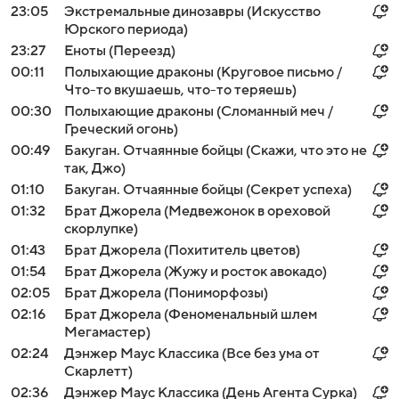
23:05
Экстремальные динозавры (Искусство
Юрского периода)
23:27
Еноты (Переезд)
00:11
Полыхающие драконы (Круговое письмо /
Что-то вкушаешь, что-то теряешь)
00:30
Полыхающие драконы (Сломанный меч /
Греческий огонь)
00:49
Бакуган. Отчаянные бойцы (Скажи, что это не
так, Джо)
01:10
Бакуган. Отчаянные бойцы (Секрет успеха)
01:32
Брат Джорела (Медвежонок в ореховой
скорлупке)
01:43
Брат Джорела (Похититель цветов)
01:54
Брат Джорела (Жужу и росток авокадо)
02:05
Брат Джорела (Пониморфозы)
02:16
Брат Джорела (Феноменальный шлем
Мегамастер)
02:24
Дэнжер Маус Классика (Все без ума от
Скарлетт)
02:36
Дэнжер Маус Классика (День Агента Сурка)