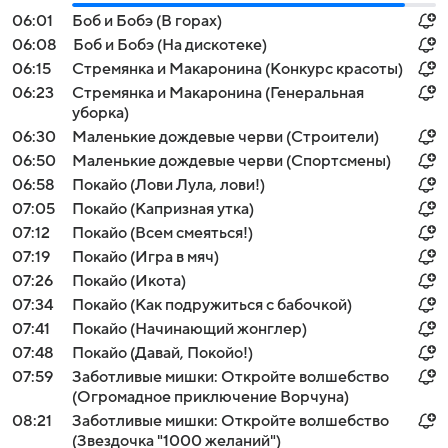
06:01
Боб и Бобэ (В горах)
06:08
Боб и Бобэ (На дискотеке)
06:15
Стремянка и Макаронина (Конкурс красоты)
06:23
Стремянка и Макаронина (Генеральная
уборка)
06:30
Маленькие дождевые черви (Строители)
06:50
Маленькие дождевые черви (Спортсмены)
06:58
Покайо (Лови Лула, лови!)
07:05
Покайо (Капризная утка)
07:12
Покайо (Всем смеяться!)
07:19
Покайо (Игра в мяч)
07:26
Покайо (Икота)
07:34
Покайо (Как подружиться с бабочкой)
07:41
Покайо (Начинающий жонглер)
07:48
Покайо (Давай, Покойо!)
07:59
Заботливые мишки: Откройте волшебство
(Огромадное приключение Ворчуна)
08:21
Заботливые мишки: Откройте волшебство
(Звездочка "1000 желаний")