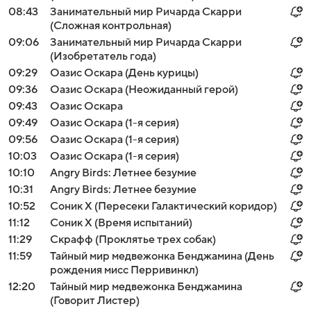
08:43
Занимательный мир Ричарда Скарри
(Сложная контрольная)
09:06
Занимательный мир Ричарда Скарри
(Изобретатель года)
09:29
Оазис Оскара (День курицы)
09:36
Оазис Оскара (Неожиданный герой)
09:43
Оазис Оскара
09:49
Оазис Оскара (1-я серия)
09:56
Оазис Оскара (1-я серия)
10:03
Оазис Оскара (1-я серия)
10:10
Angry Birds: Летнее безумие
10:31
Angry Birds: Летнее безумие
10:52
Соник Х (Пересеки Галактический коридор)
11:12
Соник Х (Время испытаний)
11:29
Скрафф (Проклятье трех собак)
11:59
Тайный мир медвежонка Бенджамина (День
рождения мисс Перривинкл)
12:20
Тайный мир медвежонка Бенджамина
(Говорит Листер)