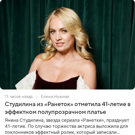
11 часов назад
Елена Нужная
Студилина из «Ранеток» отметила 41-летие в
эффектном полупрозрачном платье
Янина Студилина, звезда сериала «Ранетки», празднует
41-летие. По случаю торжества актриса выложила для
поклонников эффектный ролик, который записали