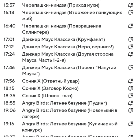
15:57
Черепашки-ниндзя (Приход мухи)
16:18
Черепашки-ниндзя (Вторжение панкующих
жаб)
16:40
Черепашки-ниндзя (Превращение
Сплинтера)
17:01
Дэнжер Маус Классика (Крумфанат)
17:12
Дэнжер Маус Классика (Неро, вернись!)
17:24
Дэнжер Маус Классика (Другая сторона
Мауса. Часть 1-2-я)
17:46
Дэнжер Маус Классика (Проект "Напугай
Мауса")
17:56
Соник Х (Ответный удар)
18:15
Соник Х (Заговор Космо)
18:35
Соник Х (Шпион-глаз)
18:55
Angry Birds: Летнее безумие (Пудинг)
19:06
Angry Birds: Летнее безумие (Новенький в
лагере)
19:16
Angry Birds: Летнее безумие (Кулинарный
конкурс)