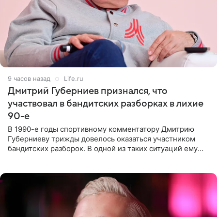
9 часов назад
Life.ru
Дмитрий Губерниев признался, что
участвовал в бандитских разборках в лихие
90-е
В 1990-е годы спортивному комментатору Дмитрию
Губерниеву трижды довелось оказаться участником
бандитских разборок. В одной из таких ситуаций ему
выдали тяжелый предмет и приказали вступить в драку,
однако он