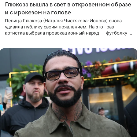
Глюкоза вышла в свет в откровенном образе
и с ирокезом на голове
Певица Глюкоза (Наталья Чистякова-Ионова) снова
удивила публику своим появлением. На этот раз
артистка выбрала провокационный наряд — футболку с
принтом, имитирующим полуобнаженную грудь. Свой
образ Глюкоза