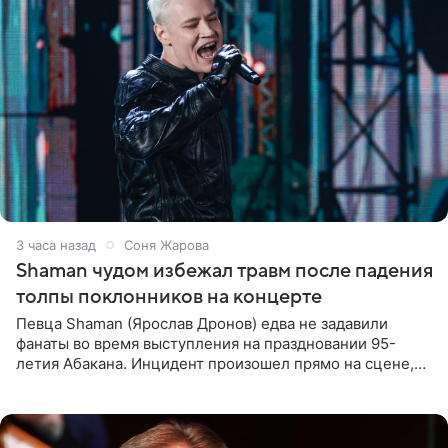
3 часа назад
Соня Жарова
Shaman чудом избежал травм после падения
толпы поклонников на концерте
Певца Shaman (Ярослав Дронов) едва не задавили
фанаты во время выступления на праздновании 95-
летия Абакана. Инцидент произошел прямо на сцене,
подробности сообщает «Абзац». Толпа поклонников
навалилась на