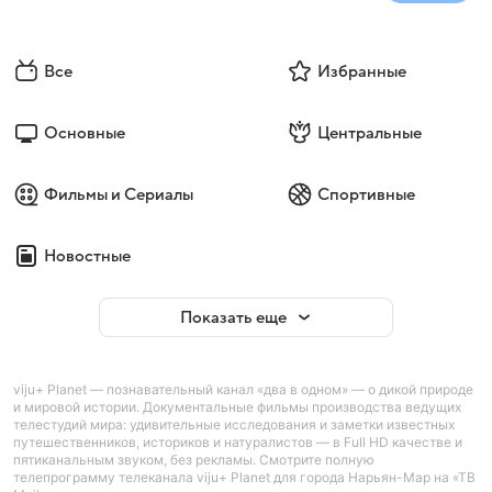
Все
Избранные
Основные
Центральные
Фильмы и Сериалы
Спортивные
Новостные
Показать еще
viju+ Planet — познавательный канал «два в одном» — о дикой природе
и мировой истории. Документальные фильмы производства ведущих
телестудий мира: удивительные исследования и заметки известных
путешественников, историков и натуралистов — в Full HD качестве и
пятиканальным звуком, без рекламы. Смотрите полную
телепрограмму телеканала viju+ Planet для города Нарьян-Мар на «ТВ