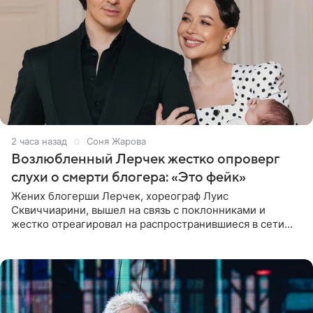
2 часа назад
Соня Жарова
Возлюбленный Лерчек жестко опроверг
слухи о смерти блогера: «Это фейк»
Жених блогерши Лерчек, хореограф Луис
Сквиччиарини, вышел на связь с поклонниками и
жестко отреагировал на распространившиеся в сети
слухи о смерти Валерии Чекалиной. «Это фейк! Я в
шоке, что такие люди