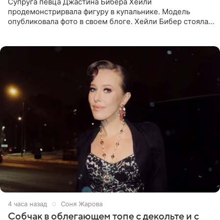
Супруга певца Джастина Бибера Хейли
продемонстрирвала фигуру в купальнике. Модель
опубликовала фото в своем блоге. Хейли Бибер стояла
перед зеркалом в желтом крошечном бархатном
бикини, которое дополнила
4 часа назад
Соня Жарова
Собчак в облегающем топе с декольте и с