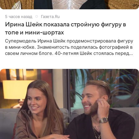
5 часов назад
Газета.Ru
Ирина Шейк показала стройную фигуру в
топе и мини-шортах
Супермодель Ирина Шейк продемонстрировала фигуру
в мини-юбке. Знаменитость поделилась фотографией в
своем личном блоге. 40-летняя Шейк стоялась перед
зеркалом в черном топе с кружевом, который
дополнила