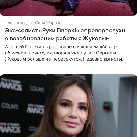
1 час назад
Соня Жарова
Экс-солист «Руки Вверх!» опроверг слухи
о возобновлении работы с Жуковым
Алексей Потехин в разговоре с изданием «Абзац»
объяснил, почему их творческие пути с Сергеем
Жуковым больше не пересекутся. Недавно артисты
воссоединились на большом концерте «30 нам уже!»,
который прошел в