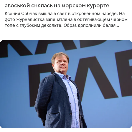
авоськой снялась на морском курорте
Ксения Собчак вышла в свет в откровенном наряде. На
фото журналистка запечатлена в обтягивающем черном
топе с глубоким декольте. Образ дополнили белая
юбка-миди, вьетнамки на платформе и соломенная
шляпа.