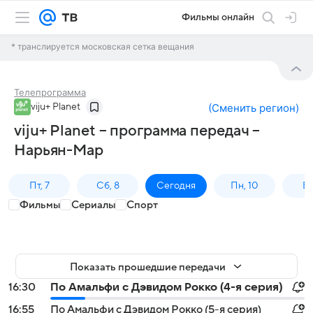
Фильмы онлайн
* транслируется московская сетка вещания
Телепрограмма
viju+ Planet
(
Сменить регион
)
viju+ Planet – программа передач –
Нарьян-Мар
Пт, 7
Сб, 8
Сегодня
Пн, 10
Вт,
Фильмы
Сериалы
Спорт
Показать прошедшие передачи
16:30
По Амальфи с Дэвидом Рокко (4-я серия)
16:55
По Амальфи с Дэвидом Рокко (5-я серия)