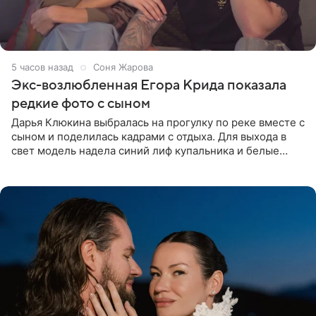
5 часов назад
Соня Жарова
Экс-возлюбленная Егора Крида показала
редкие фото с сыном
Дарья Клюкина выбралась на прогулку по реке вместе с
сыном и поделилась кадрами с отдыха. Для выхода в
свет модель надела синий лиф купальника и белые
шорты, дополнив образ солнцезащитными очками.
Волосы