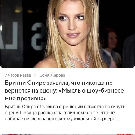
7 часов назад
Соня Жарова
Бритни Спирс заявила, что никогда не
вернется на сцену: «Мысль о шоу-бизнесе
мне противна»
Бритни Спирс объявила о решении навсегда покинуть
сцену. Певица рассказала в личном блоге, что не
собирается возвращаться к музыкальной карьере.
Артистка призналась: одна только мысль о возвращении
в шоу-бизнес