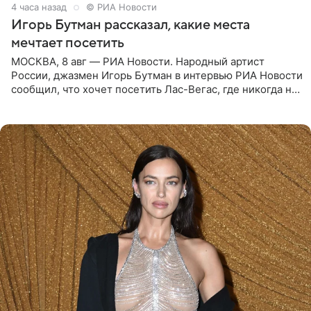
4 часа назад
© РИА Новости
Игорь Бутман рассказал, какие места
мечтает посетить
МОСКВА, 8 авг — РИА Новости. Народный артист
России, джазмен Игорь Бутман в интервью РИА Новости
сообщил, что хочет посетить Лас-Вегас, где никогда не
был, а также выступить в концертном зале под
открытым небом