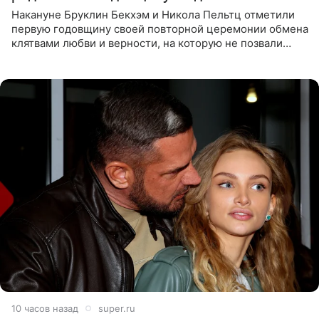
Накануне Бруклин Бекхэм и Никола Пельтц отметили
первую годовщину своей повторной церемонии обмена
клятвами любви и верности, на которую не позвали
никого из клана Бекхэм. По словам инсайдеров, пара
считает это
10 часов назад
super.ru