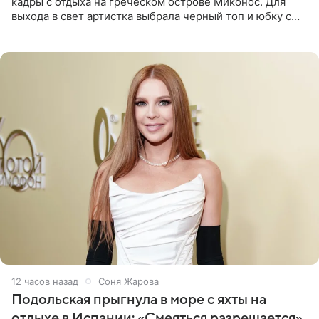
кадры с отдыха на греческом острове Миконос. Для
выхода в свет артистка выбрала черный топ и юбку с
высоким разрезом. Дополнили образ босоножки в тон,
серьги с
12 часов назад
Соня Жарова
Подольская прыгнула в море с яхты на
отдыхе в Испании: «Смеяться разрешается»