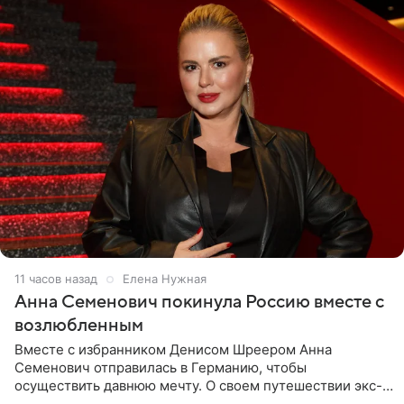
11 часов назад
Елена Нужная
Анна Семенович покинула Россию вместе с
возлюбленным
Вместе с избранником Денисом Шреером Анна
Семенович отправилась в Германию, чтобы
осуществить давнюю мечту. О своем путешествии экс-
солистка «Блестящих» рассказала поклонникам на