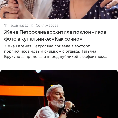
11 часов назад
Соня Жарова
Жена Петросяна восхитила поклонников
фото в купальнике: «Как сочно»
Жена Евгения Петросяна привела в восторг
подписчиков новым снимком с отдыха. Татьяна
Брухунова предстала перед публикой в эффектном
черно-сиреневом монокини, позируя прямо в бассейне.
«Ох, как сочно», «Татьяна,