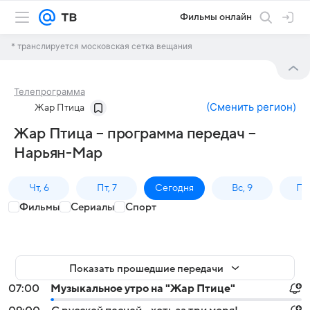
Фильмы онлайн
* транслируется московская сетка вещания
Телепрограмма
(
Сменить регион
)
Жар Птица
Жар Птица – программа передач –
Нарьян-Мар
Чт, 6
Пт, 7
Сегодня
Вс, 9
Пн,
Фильмы
Сериалы
Спорт
Показать прошедшие передачи
07:00
Музыкальное утро на "Жар Птице"