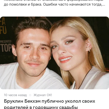
до помолвки и брака. Ошибки часто начинаются тогда,
когда один из партнеров требует от другого слишком
многого,
10 часов назад
Журнал OK!
Бруклин Бекхэм публично уколол своих
родителей в годовщину свадьбы