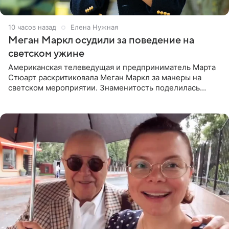
10 часов назад
Елена Нужная
Меган Маркл осудили за поведение на
светском ужине
Американская телеведущая и предприниматель Марта
Стюарт раскритиковала Меган Маркл за манеры на
светском мероприятии. Знаменитость поделилась
деталями личной встречи с герцогиней Сассекской,
пишет PageSix. По