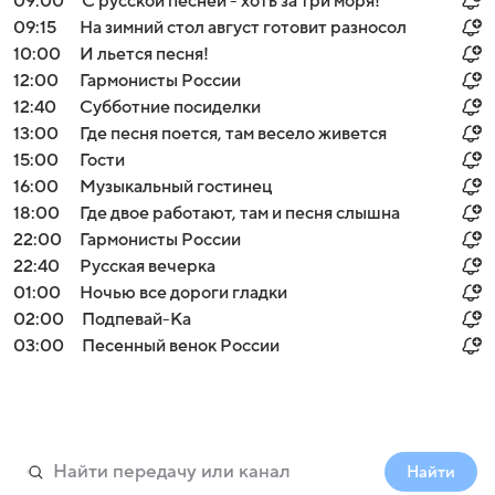
09:00
С русской песней - хоть за три моря!
09:15
На зимний стол август готовит разносол
10:00
И льется песня!
12:00
Гармонисты России
12:40
Субботние посиделки
13:00
Где песня поется, там весело живется
15:00
Гости
16:00
Музыкальный гостинец
18:00
Где двое работают, там и песня слышна
22:00
Гармонисты России
22:40
Русская вечерка
01:00
Ночью все дороги гладки
02:00
Подпевай-Ка
03:00
Песенный венок России
Найти