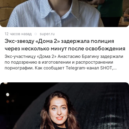
12 часов назад
super.ru
Экс‑звезду «Дома 2» задержала полиция
через несколько минут после освобождения
Экс‑участницу «Дома 2» Анастасию Брагину задержали
по подозрению в изготовлении и распространении
порнографии. Как сообщает Telegram-канал SHOT,
девушка может оказаться в СИЗО. Следствие
ходатайствует об