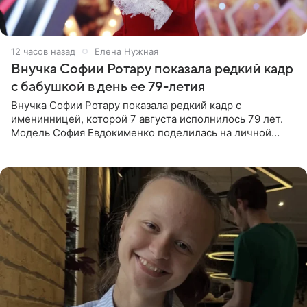
12 часов назад
Елена Нужная
Внучка Софии Ротару показала редкий кадр
с бабушкой в день ее 79-летия
Внучка Софии Ротару показала редкий кадр с
именинницей, которой 7 августа исполнилось 79 лет.
Модель София Евдокименко поделилась на личной
странице в социальной сети фотографией знаменитой
бабушки. На снимке