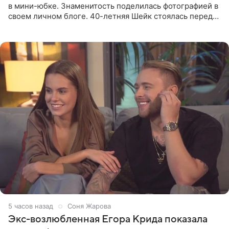
в мини-юбке. Знаменитость поделилась фотографией в
своем личном блоге. 40-летняя Шейк стоялась перед
зеркалом в черном топе с кружевом, который
дополнила
5 часов назад
Соня Жарова
Экс-возлюбленная Егора Крида показала