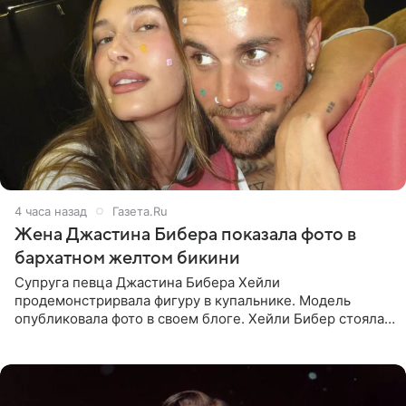
4 часа назад
Газета.Ru
Жена Джастина Бибера показала фото в
бархатном желтом бикини
Супруга певца Джастина Бибера Хейли
продемонстрирвала фигуру в купальнике. Модель
опубликовала фото в своем блоге. Хейли Бибер стояла
перед зеркалом в желтом крошечном бархатном
бикини, которое дополнила