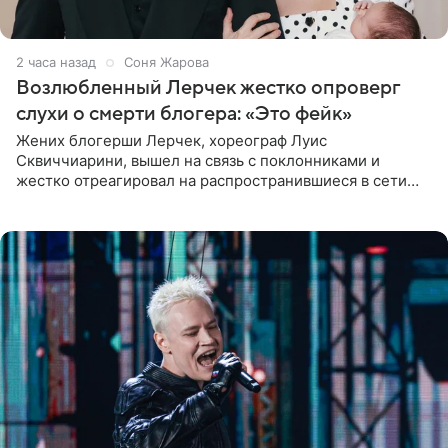
2 часа назад
Соня Жарова
Возлюбленный Лерчек жестко опроверг
слухи о смерти блогера: «Это фейк»
Жених блогерши Лерчек, хореограф Луис
Сквиччиарини, вышел на связь с поклонниками и
жестко отреагировал на распространившиеся в сети
слухи о смерти Валерии Чекалиной. «Это фейк! Я в
шоке, что такие люди