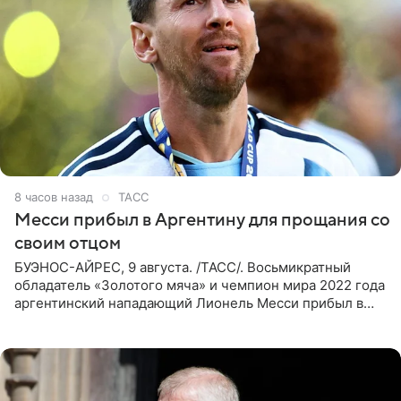
8 часов назад
ТАСС
Месси прибыл в Аргентину для прощания со
своим отцом
БУЭНОС-АЙРЕС, 9 августа. /ТАСС/. Восьмикратный
обладатель «Золотого мяча» и чемпион мира 2022 года
аргентинский нападающий Лионель Месси прибыл в
Аргентину для участия в церемонии прощания со своим
отцом. Об