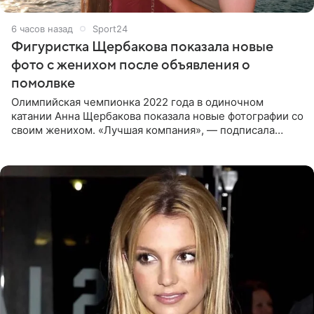
6 часов назад
Sport24
Фигуристка Щербакова показала новые
фото с женихом после объявления о
помолвке
Олимпийская чемпионка 2022 года в одиночном
катании Анна Щербакова показала новые фотографии со
своим женихом. «Лучшая компания», — подписала
снимки звезда льда. Напомним, 19 июля Щербакова
объявила о помолвке.