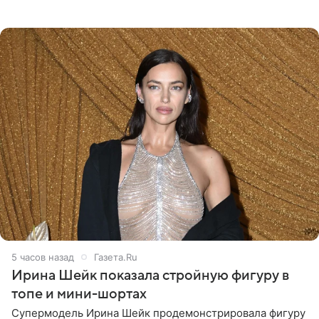
был, а также выступить в концертном зале под
открытым небом
5 часов назад
Газета.Ru
Ирина Шейк показала стройную фигуру в
топе и мини-шортах
Супермодель Ирина Шейк продемонстрировала фигуру