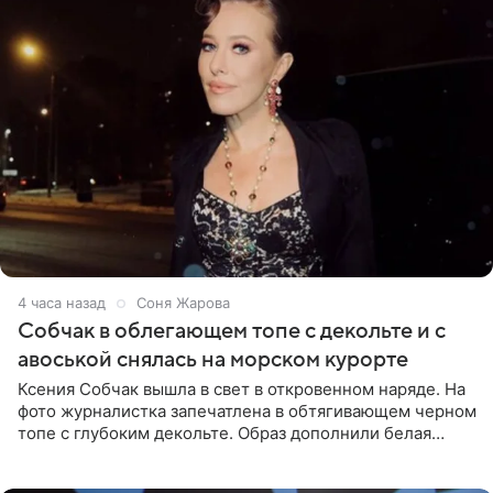
4 часа назад
Соня Жарова
Собчак в облегающем топе с декольте и с
авоськой снялась на морском курорте
Ксения Собчак вышла в свет в откровенном наряде. На
фото журналистка запечатлена в обтягивающем черном
топе с глубоким декольте. Образ дополнили белая
юбка-миди, вьетнамки на платформе и соломенная
шляпа.