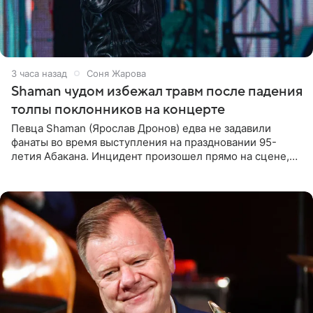
3 часа назад
Соня Жарова
Shaman чудом избежал травм после падения
толпы поклонников на концерте
Певца Shaman (Ярослав Дронов) едва не задавили
фанаты во время выступления на праздновании 95-
летия Абакана. Инцидент произошел прямо на сцене,
подробности сообщает «Абзац». Толпа поклонников
навалилась на