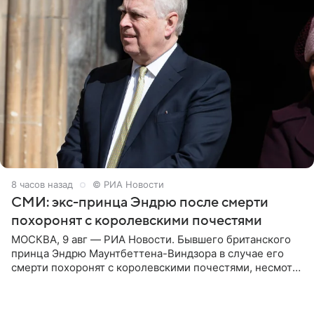
8 часов назад
© РИА Новости
СМИ: экс-принца Эндрю после смерти
похоронят с королевскими почестями
МОСКВА, 9 авг — РИА Новости. Бывшего британского
принца Эндрю Маунтбеттена-Виндзора в случае его
смерти похоронят с королевскими почестями, несмотря
на лишение всех титулов, сообщает Daily Mail со
ссылкой на