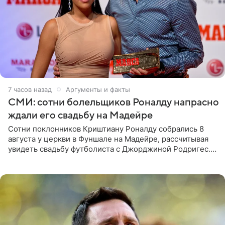
7 часов назад
Аргументы и факты
СМИ: сотни болельщиков Роналду напрасно
ждали его свадьбу на Мадейре
Сотни поклонников Криштиану Роналду собрались 8
августа у церкви в Фуншале на Мадейре, рассчитывая
увидеть свадьбу футболиста с Джорджиной Родригес.
Однако знаменитая пара на церемонии не появилась —
вместо них