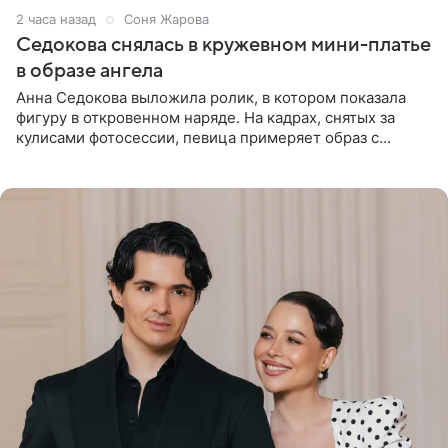
2 часа назад
Соня Жарова
Седокова снялась в кружевном мини-платье
в образе ангела
Анна Седокова выложила ролик, в котором показала
фигуру в откровенном наряде. На кадрах, снятых за
кулисами фотосессии, певица примеряет образ с
ангельскими крыльями за спиной. Главным акцентом
наряда стало