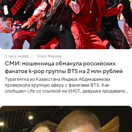
3 часа назад
Соня Жарова
СМИ: мошенница обманула российских
фанатов k-pop группы BTS на 2 млн рублей
Турагентка из Казахстана Индира Абдикаримова
провернула крупную аферу с фанатами BTS. Как
сообщает Life со ссылкой на SHOT, девушка продавала
поддельные туры на концерт группы в Пусане. По
данным издания,