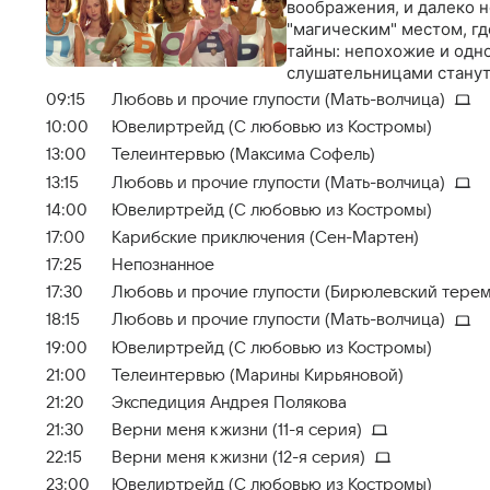
воображения, и далеко н
"магическим" местом, г
тайны: непохожие и одн
слушательницами станут 
09:15
Любовь и прочие глупости (Мать-волчица)
10:00
Ювелиртрейд (С любовью из Костромы)
13:00
Телеинтервью (Максима Софель)
13:15
Любовь и прочие глупости (Мать-волчица)
14:00
Ювелиртрейд (С любовью из Костромы)
17:00
Карибские приключения (Сен-Мартен)
17:25
Непознанное
17:30
Любовь и прочие глупости (Бирюлевский терем
18:15
Любовь и прочие глупости (Мать-волчица)
19:00
Ювелиртрейд (С любовью из Костромы)
21:00
Телеинтервью (Марины Кирьяновой)
21:20
Экспедиция Андрея Полякова
21:30
Верни меня к жизни (11-я серия)
22:15
Верни меня к жизни (12-я серия)
23:00
Ювелиртрейд (С любовью из Костромы)