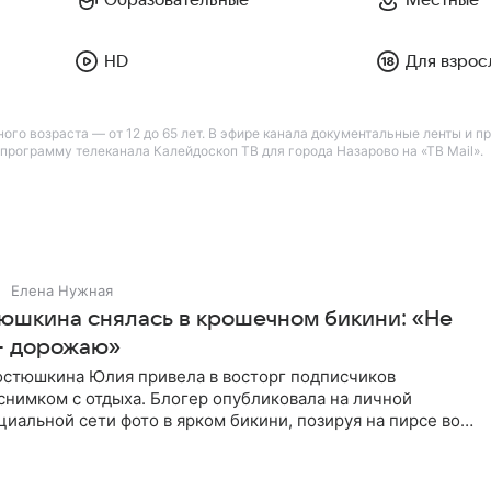
HD
Для взрос
ого возраста — от 12 до 65 лет. В эфире канала документальные ленты и п
рограмму телеканала Калейдоскоп ТВ для города Назарово на «ТВ Mail».
Елена Нужная
юшкина снялась в крошечном бикини: «Не
— дорожаю»
остюшкина Юлия привела в восторг подписчиков
снимком с отдыха. Блогер опубликовала на личной
циальной сети фото в ярком бикини, позируя на пирсе во
 в Турции,