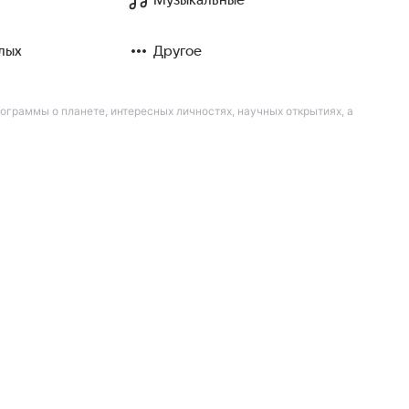
лых
Другое
рограммы о планете, интересных личностях, научных открытиях, а