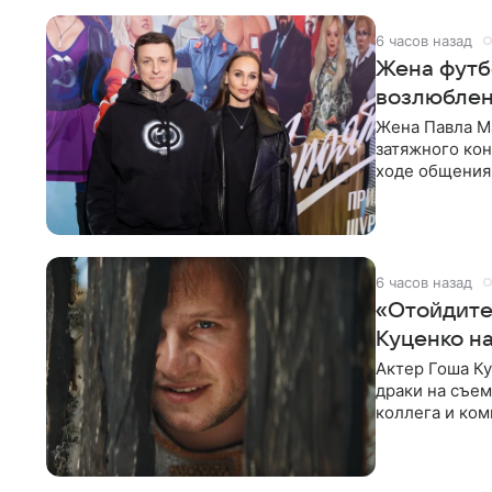
6 часов назад
Жена футбо
возлюблен
Жена Павла Ма
затяжного ко
ходе общения 
раньше судил 
6 часов назад
«Отойдите,
Куценко н
Актер Гоша Ку
драки на съем
коллега и ком