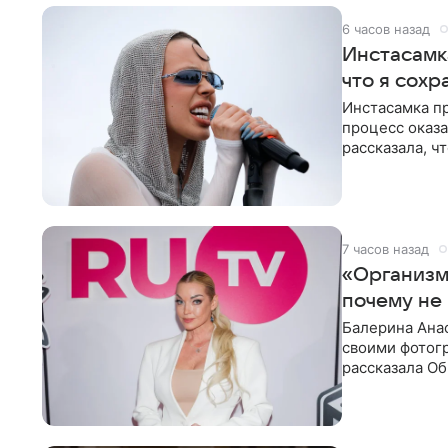
6 часов назад
Инстасамк
что я сохр
Инстасамка пр
процесс оказа
рассказала, ч
«ужасно
7 часов назад
«Организм 
почему не
Балерина Анас
своими фотогр
рассказала О
что на