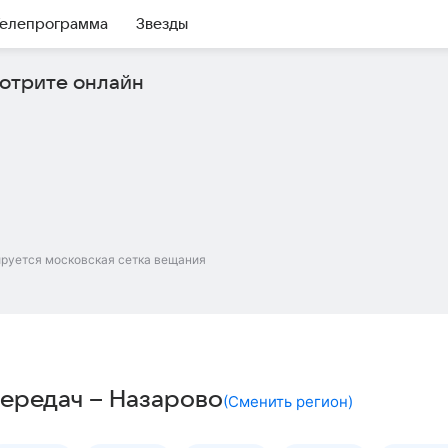
елепрограмма
Звезды
отрите онлайн
ируется московская сетка вещания
передач – Назарово
(
Сменить регион
)