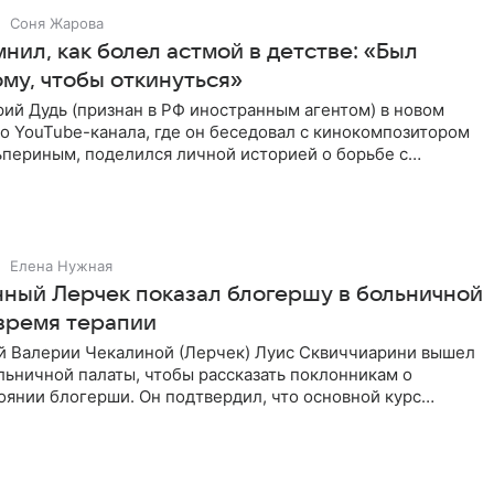
Соня Жарова
нил, как болел астмой в детстве: «Был
ому, чтобы откинуться»
ий Дудь (признан в РФ иностранным агентом) в новом
о YouTube-канала, где он беседовал с кинокомпозитором
ьпериным, поделился личной историей о борьбе с
 астмой в
Елена Нужная
ный Лерчек показал блогершу в больничной
 время терапии
 Валерии Чекалиной (Лерчек) Луис Сквиччиарини вышел
ольничной палаты, чтобы рассказать поклонникам о
янии блогерши. Он подтвердил, что основной курс
позади, но