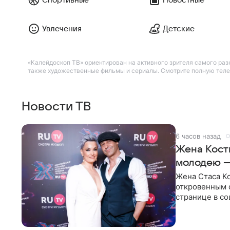
Увлечения
Детские
«Калейдоскоп ТВ» ориентирован на активного зрителя самого разн
также художественные фильмы и сериалы. Смотрите полную телеп
Новости ТВ
6 часов назад
Жена Кост
молодею 
Жена Стаса К
откровенным 
странице в со
время отпуска