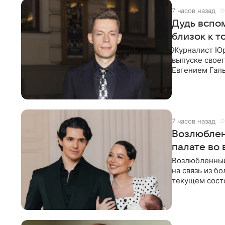
7 часов назад
Дудь вспом
близок к т
Журналист Юр
выпуске своег
Евгением Гал
бронхиальной
7 часов назад
Возлюблен
палате во
Возлюбленный
на связь из б
текущем состо
химиотерапии 