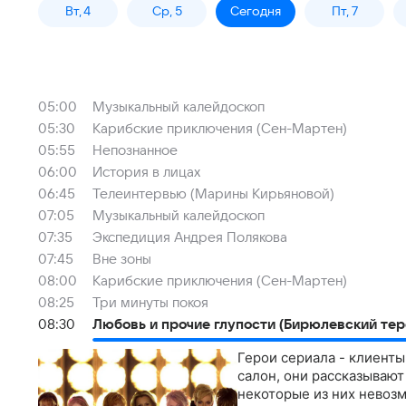
Вт, 4
Ср, 5
Сегодня
Пт, 7
05:00
Музыкальный калейдоскоп
05:30
Карибские приключения (Сен-Мартен)
05:55
Непознанное
06:00
История в лицах
06:45
Телеинтервью (Марины Кирьяновой)
07:05
Музыкальный калейдоскоп
07:35
Экспедиция Андрея Полякова
07:45
Вне зоны
08:00
Карибские приключения (Сен-Мартен)
08:25
Три минуты покоя
08:30
Любовь и прочие глупости (Бирюлевский тер
Герои сериала - клиенты
салон, они рассказывают
некоторые из них невоз