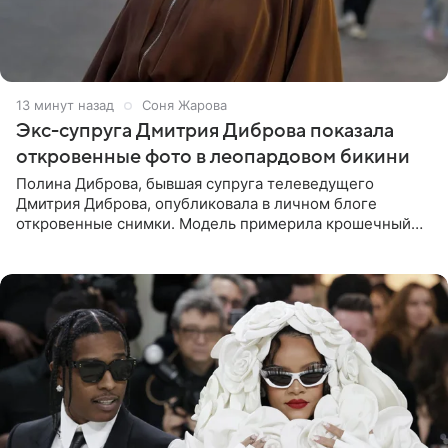
13 минут назад
Соня Жарова
Экс-супруга Дмитрия Диброва показала
откровенные фото в леопардовом бикини
Полина Диброва, бывшая супруга телеведущего
Дмитрия Диброва, опубликовала в личном блоге
откровенные снимки. Модель примерила крошечный
бикини с леопардовым принтом и устроила фотосессию
в гардеробной. В