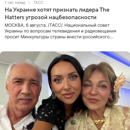
1 час назад
ТАСС
На Украине хотят признать лидера The
Hatters угрозой нацбезопасности
МОСКВА, 6 августа. /ТАСС/. Национальный совет
Украины по вопросам телевидения и радиовещания
просит Минкультуры страны внести российского
музыканта, лидера группы The Hatters Юрия Музыченко
в список лиц,