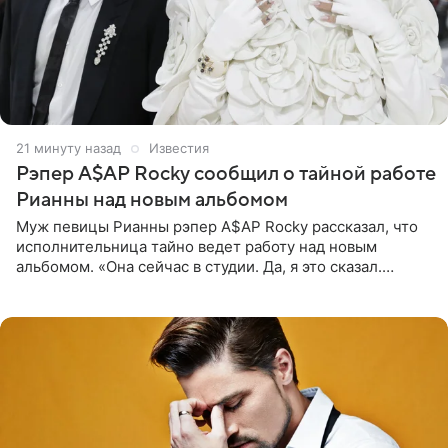
21 минуту назад
Известия
Рэпер A$AP Rocky сообщил о тайной работе
Рианны над новым альбомом
Муж певицы Рианны рэпер A$AP Rocky рассказал, что
исполнительница тайно ведет работу над новым
альбомом. «Она сейчас в студии. Да, я это сказал.
Прости, детка», — признался рэпер 5 августа в шоу The
Jason Lee