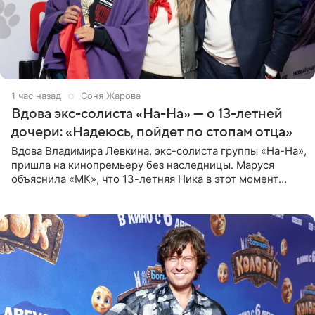
1 час назад
Соня Жарова
Вдова экс-солиста «На-На» — о 13-летней
дочери: «Надеюсь, пойдет по стопам отца»
Вдова Владимира Левкина, экс-солиста группы «На-На»,
пришла на кинопремьеру без наследницы. Маруся
объяснила «МК», что 13-летняя Ника в этот момент
возвращалась домой с международного вокального
конкурса, где