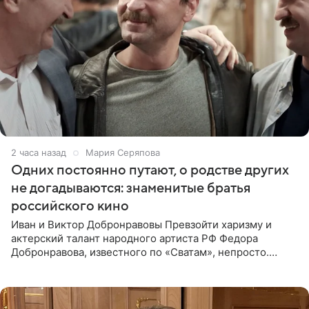
2 часа назад
Мария Серяпова
Одних постоянно путают, о родстве других
не догадываются: знаменитые братья
российского кино
Иван и Виктор Добронравовы Превзойти харизму и
актерский талант народного артиста РФ Федора
Добронравова, известного по «Сватам», непросто.
Однако его сыновья достойно продолжают знаменитую
фамилию в