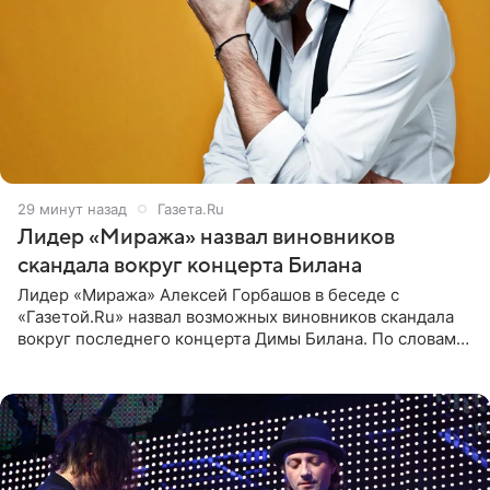
29 минут назад
Газета.Ru
Лидер «Миража» назвал виновников
скандала вокруг концерта Билана
Лидер «Миража» Алексей Горбашов в беседе с
«Газетой.Ru» назвал возможных виновников скандала
вокруг последнего концерта Димы Билана. По словам
Горбашова, продумать нюансы сцены, не устроившей
зрителей, должны