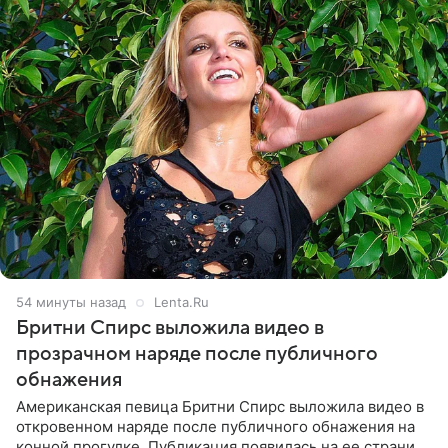
54 минуты назад
Lenta.Ru
Бритни Спирс выложила видео в
прозрачном наряде после публичного
обнажения
Американская певица Бритни Спирс выложила видео в
откровенном наряде после публичного обнажения на
конной прогулке. Публикация появилась на ее странице