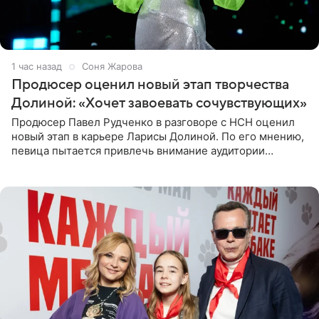
1 час назад
Соня Жарова
Продюсер оценил новый этап творчества
Долиной: «Хочет завоевать сочувствующих»
Продюсер Павел Рудченко в разговоре с НСН оценил
новый этап в карьере Ларисы Долиной. По его мнению,
певица пытается привлечь внимание аудитории
«сочувствующих», идя по пути, который ранее уже
протоптали Ольга