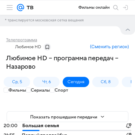
Фильмы онлайн
* транслируется московская сетка вещания
Телепрограмма
(
Сменить регион
)
Любимое HD
Любимое HD – программа передач –
Назарово
Ср, 5
Чт, 6
Сегодня
Сб, 8
Вс
Фильмы
Сериалы
Спорт
Показать прошедшие передачи
20:00
Большая семья