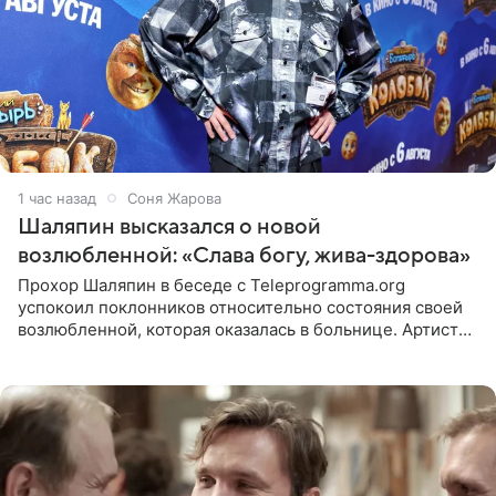
1 час назад
Соня Жарова
Шаляпин высказался о новой
возлюбленной: «Слава богу, жива-здорова»
Прохор Шаляпин в беседе с Teleprogramma.org
успокоил поклонников относительно состояния своей
возлюбленной, которая оказалась в больнице. Артист
признался, что выдохнул спокойно: жизнь женщины вне
опасности, а