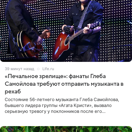
39 минут назад
Life.ru
«Печальное зрелище»: фанаты Глеба
Самойлова требуют отправить музыканта в
рехаб
Состояние 56-летнего музыканта Глеба Самойлова,
бывшего лидера группы «Агата Кристи», вызвало
серьезную тревогу у поклонников после его
выступления в Москве. Пользователи соцсетей назвали
происходящее на сцене