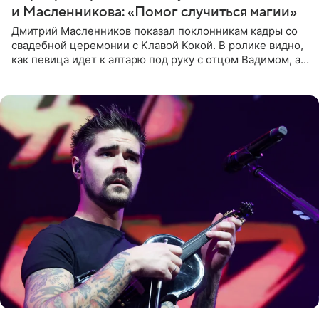
и Масленникова: «Помог случиться магии»
Дмитрий Масленников показал поклонникам кадры со
свадебной церемонии с Клавой Кокой. В ролике видно,
как певица идет к алтарю под руку с отцом Вадимом, а у
алтаря ее ждут жених и Филипп Киркоров. Именно