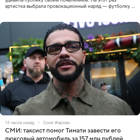
артистка выбрала провокационный наряд — футболку с
принтом, имитирующим полуобнаженную грудь. Свой
образ Глюкоза
13 часов назад
Соня Жарова
СМИ: таксист помог Тимати завести его
люксовый автомобиль за 157 млн рублей