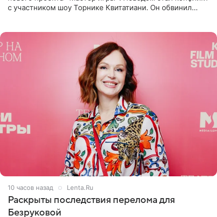
с участником шоу Торнике Квитатиани. Он обвинил
певицу в нечестной игре, и словесная перепалка
переросла в
10 часов назад
Lenta.Ru
Раскрыты последствия перелома для
Безруковой