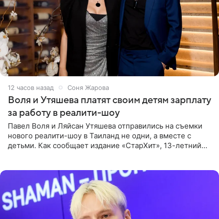
12 часов назад
Соня Жарова
Воля и Утяшева платят своим детям зарплату
за работу в реалити-шоу
Павел Воля и Ляйсан Утяшева отправились на съемки
нового реалити-шоу в Таиланд не одни, а вместе с
детьми. Как сообщает издание «СтарХит», 13-летний
Роберт и 11-летняя София не просто сопровождают
родителей, а