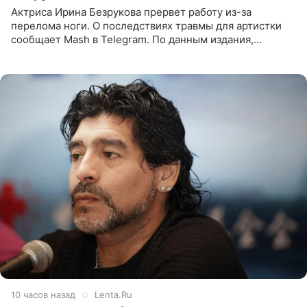
Актриса Ирина Безрукова прервет работу из-за
перелома ноги. О последствиях травмы для артистки
сообщает Mash в Telegram. По данным издания,
Безрукова пропустит 15 спектаклей — восемь показов
«Женитьбы Фигаро»,
10 часов назад
Lenta.Ru