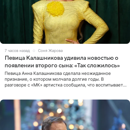
7 часов назад
Соня Жарова
Певица Калашникова удивила новостью о
появлении второго сына: «Так сложилось»
Певица Анна Калашникова сделала неожиданное
признание, о котором молчала долгие годы. В
разговоре с «МК» артистка сообщила, что воспитывает
не одного, а сразу двух сыновей. «На самом деле я
всегда мечтала, что