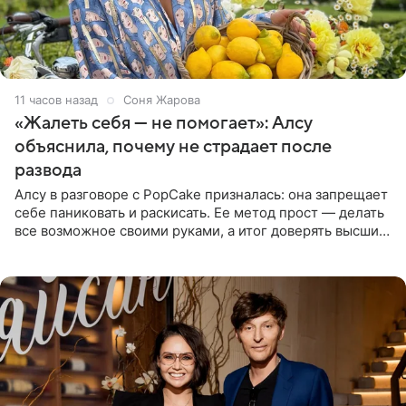
11 часов назад
Соня Жарова
«Жалеть себя — не помогает»: Алсу
объяснила, почему не страдает после
развода
Алсу в разговоре с PopCake призналась: она запрещает
себе паниковать и раскисать. Ее метод прост — делать
все возможное своими руками, а итог доверять высшим
силам. Певица утверждает, что истерики и потеря