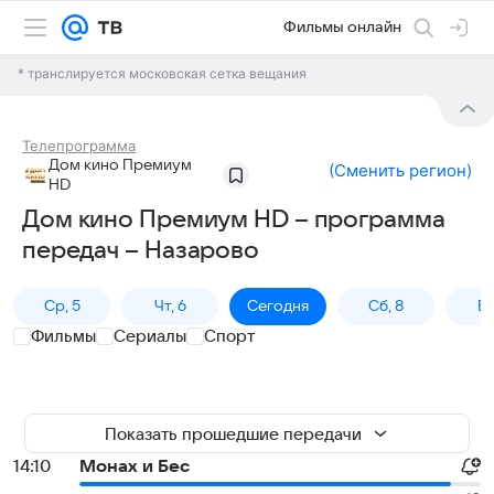
Фильмы онлайн
* транслируется московская сетка вещания
Телепрограмма
Дом кино Премиум
(
Сменить регион
)
HD
Дом кино Премиум HD – программа
передач – Назарово
Ср, 5
Чт, 6
Сегодня
Сб, 8
Вс
Фильмы
Сериалы
Спорт
Показать прошедшие передачи
14:10
Монах и Бес