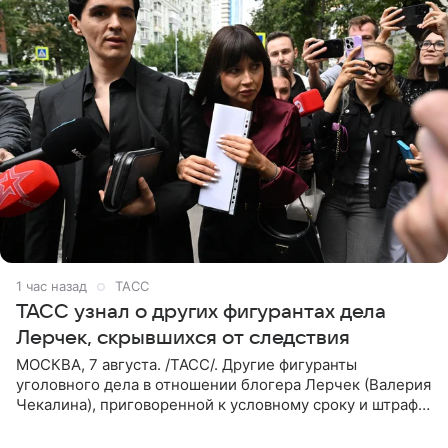
1 час назад
ТАСС
ТАСС узнал о других фигурантах дела
Лерчек, скрывшихся от следствия
МОСКВА, 7 августа. /ТАСС/. Другие фигуранты
уголовного дела в отношении блогера Лерчек (Валерия
Чекалина), приговоренной к условному сроку и штрафу,
а также ее бывшего супруга и его бывшего бизнес-
партнера,