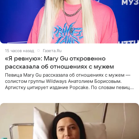
15 часов назад
Газета.Ru
«Я ревную»: Mary Gu откровенно
рассказала об отношениях с мужем
Певица Mary Gu рассказала об отношениях с мужем —
солистом группы Wildways Анатолием Борисовым.
Артистку цитирует издание Popcake. По словам певицы,
залог любви — это принять недостатки другого
человека. Также