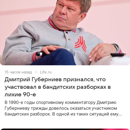
15 часов назад
Life.ru
Дмитрий Губерниев признался, что
участвовал в бандитских разборках в
лихие 90-е
В 1990-е годы спортивному комментатору Дмитрию
Губерниеву трижды довелось оказаться участником
бандитских разборок. В одной из таких ситуаций ему
выдали тяжелый предмет и приказали вступить в драку,
однако он