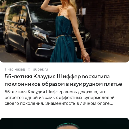
1 час назад
super.ru
55-летняя Клаудия Шиффер восхитила
поклонников образом в изумрудном платье
55-летняя Клаудия Шиффер вновь доказала, что
остаётся одной из самых эффектных супермоделей
своего поколения. Знаменитость в личном блоге
поделилась фотографиями с недавней свадьбы, где
появилась в роли гостьи,