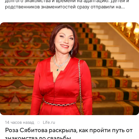
долгого знакомства и времени на адаптацию. Детей и
родственников знаменитостей сразу отправили на
тяжелое испытание, а уже через несколько дней в
лагере
14 часов назад
Life.ru
Роза Сябитова раскрыла, как пройти путь от
знакомства до свадьбы