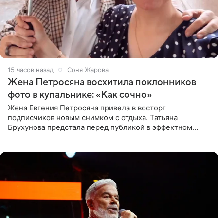
15 часов назад
Соня Жарова
Жена Петросяна восхитила поклонников
фото в купальнике: «Как сочно»
Жена Евгения Петросяна привела в восторг
подписчиков новым снимком с отдыха. Татьяна
Брухунова предстала перед публикой в эффектном
черно-сиреневом монокини, позируя прямо в бассейне.
«Ох, как сочно», «Татьяна,