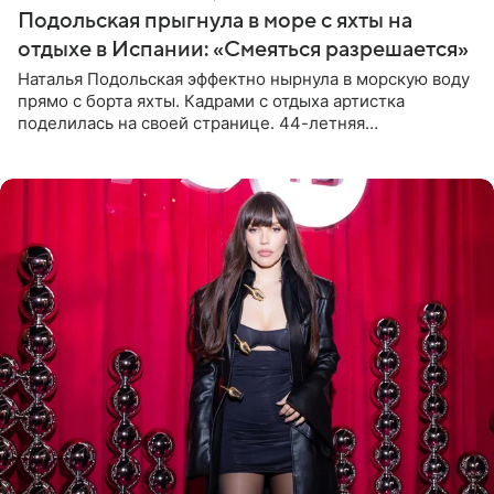
Подольская прыгнула в море с яхты на
отдыхе в Испании: «Смеяться разрешается»
Наталья Подольская эффектно нырнула в морскую воду
прямо с борта яхты. Кадрами с отдыха артистка
поделилась на своей странице. 44-летняя
знаменитость предстала перед поклонниками в ярком
розовом купальнике с