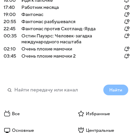
16:00
Иди к папочке
17:40
Работник месяца
19:00
Фантомас
20:55
Фантомас разбушевался
22:45
Фантомас против Скотланд-Ярда
00:35
Остин Пауэрс: Человек-загадка
международного масштаба
02:10
Очень плохие мамочки
03:45
Очень плохие мамочки 2
Найти
Все
Избранные
Основные
Центральные