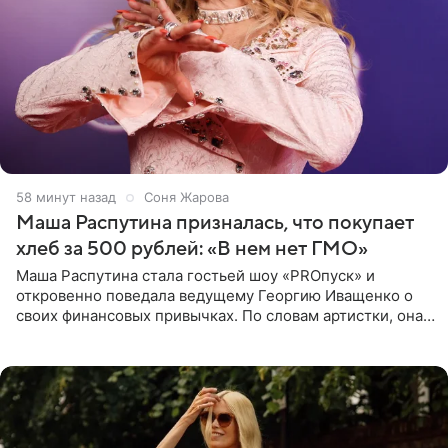
58 минут назад
Соня Жарова
Маша Распутина призналась, что покупает
хлеб за 500 рублей: «В нем нет ГМО»
Маша Распутина стала гостьей шоу «PROпуск» и
откровенно поведала ведущему Георгию Иващенко о
своих финансовых привычках. По словам артистки, она
давно перестала следить за тратами и может позволить
себе жить,