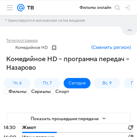
Фильмы онлайн
* транслируется московская сетка вещания
Телепрограмма
(
Сменить регион
)
Комедийное HD
Комедийное HD – программа передач –
Назарово
Чт, 6
Пт, 7
Сегодня
Вс, 9
Пн,
Фильмы
Сериалы
Спорт
Показать прошедшие передачи
14:30
Жмот