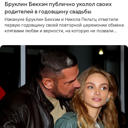
Бруклин Бекхэм публично уколол своих
родителей в годовщину свадьбы
Накануне Бруклин Бекхэм и Никола Пельтц отметили
первую годовщину своей повторной церемонии обмена
клятвами любви и верности, на которую не позвали
никого из клана Бекхэм. По словам инсайдеров, пара
считает это