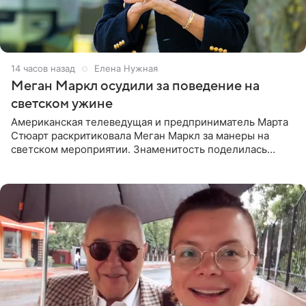
14 часов назад
Елена Нужная
Меган Маркл осудили за поведение на
светском ужине
Американская телеведущая и предприниматель Марта
Стюарт раскритиковала Меган Маркл за манеры на
светском мероприятии. Знаменитость поделилась
деталями личной встречи с герцогиней Сассекской,
пишет PageSix. По