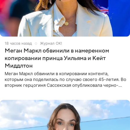
18 часов назад
Журнал OK!
Меган Маркл обвинили в намеренном
копировании принца Уильяма и Кейт
Миддлтон
Меган Маркл обвинили в копировании контента,
которым она поделилась по случаю своего 45-летия. Во
вторник герцогиня Сассекская опубликовала черно-
белую фотографию, на которой она прыгает в бассейн с
воздушными