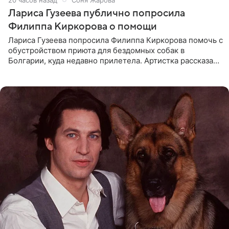
Лариса Гузеева публично попросила
Филиппа Киркорова о помощи
Лариса Гузеева попросила Филиппа Киркорова помочь с
обустройством приюта для бездомных собак в
Болгарии, куда недавно прилетела. Артистка рассказала
о местных волонтерах, которые временно забирают
животных к