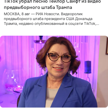
TikTok убрал песню Тейлор Свифт из видео
предвыборного штаба Трампа
МОСКВА, 8 авг — РИА Новости. Видеоролик
предвыборного штаба президента США Дональда
Трампа, недавно опубликованный в соцсети TikTok,
остался без звуковой дорожки в виде песни August
(«Август») американской