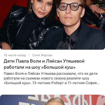
18 часов назад
Соня Жарова
Дети Павла Воли и Ляйсан Утяшевой
работали на шоу «Большой куш»
Павел Воля и Ляйсан Утяшева рассказали, что их дети
работали на съемках нового сезона реалити-шоу
«Большой куш». 13-летние Роберт и 11-летняя София
отправились вместе с родителями в Таиланд и успели
поработать