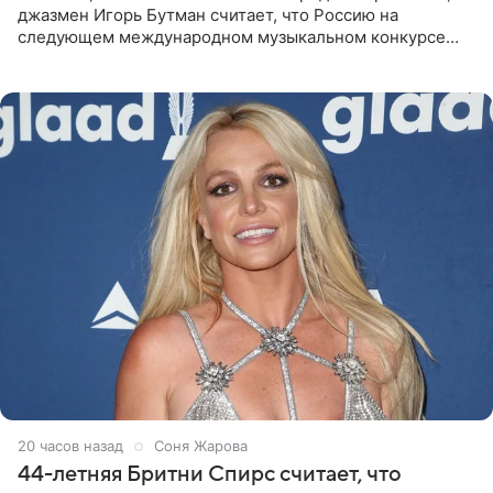
джазмен Игорь Бутман считает, что Россию на
следующем международном музыкальном конкурсе
«Интервидение» могла бы представить молодая певица
Варвара Убель, так
20 часов назад
Соня Жарова
44-летняя Бритни Спирс считает, что