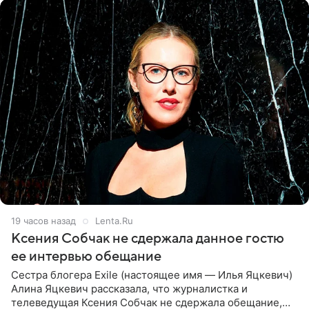
19 часов назад
Lenta.Ru
Ксения Собчак не сдержала данное гостю
ее интервью обещание
Сестра блогера Exile (настоящее имя — Илья Яцкевич)
Алина Яцкевич рассказала, что журналистка и
телеведущая Ксения Собчак не сдержала обещание,