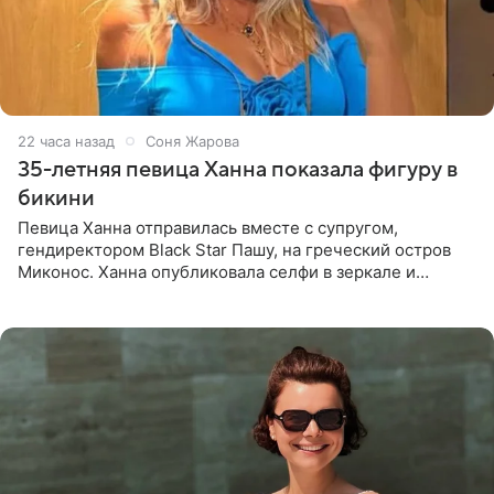
22 часа назад
Соня Жарова
35-летняя певица Ханна показала фигуру в
бикини
Певица Ханна отправилась вместе с супругом,
гендиректором Black Star Пашу, на греческий остров
Миконос. Ханна опубликовала селфи в зеркале и
призналась, что сейчас особенно довольна собой. По
словам певицы, она