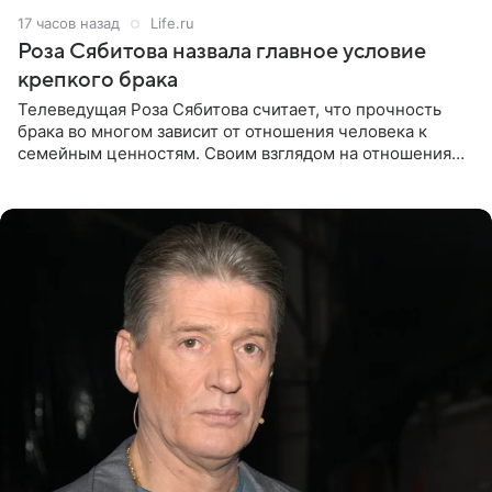
17 часов назад
Life.ru
Роза Сябитова назвала главное условие
крепкого брака
Телеведущая Роза Сябитова считает, что прочность
брака во многом зависит от отношения человека к
семейным ценностям. Своим взглядом на отношения
телеведущая поделилась с корреспондентом Пятого
канала на