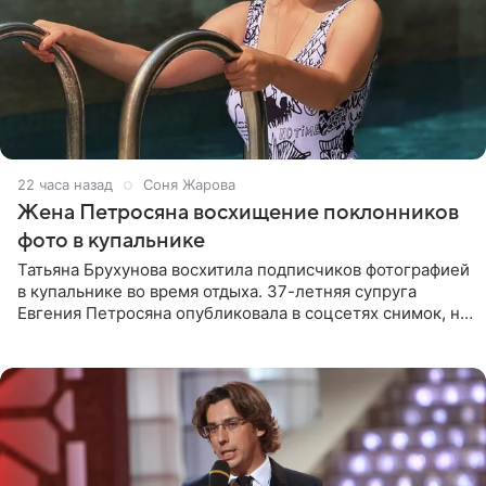
22 часа назад
Соня Жарова
Жена Петросяна восхищение поклонников
фото в купальнике
Татьяна Брухунова восхитила подписчиков фотографией
в купальнике во время отдыха. 37-летняя супруга
Евгения Петросяна опубликовала в соцсетях снимок, на
котором позирует у бассейна в белоснежном монокини
с