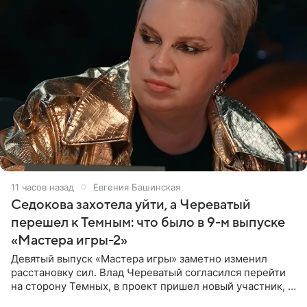
11 часов назад
Евгения Башинская
Седокова захотела уйти, а Череватый
перешел к Темным: что было в 9-м выпуске
«Мастера игры-2»
Девятый выпуск «Мастера игры» заметно изменил
расстановку сил. Влад Череватый согласился перейти
на сторону Темных, в проект пришел новый участник, а
Курбан Омаров и Анна Седокова оказались под таким