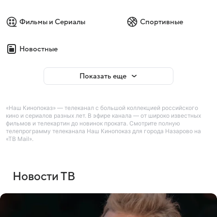
Фильмы и Сериалы
Спортивные
Новостные
Показать еще
«Наш Кинопоказ» — телеканал с большой коллекцией российского
кино и сериалов разных лет. В эфире канала — от широко известных
фильмов и телекартин до новинок проката. Смотрите полную
телепрограмму телеканала Наш Кинопоказ для города Назарово на
«ТВ Mail».
Новости ТВ