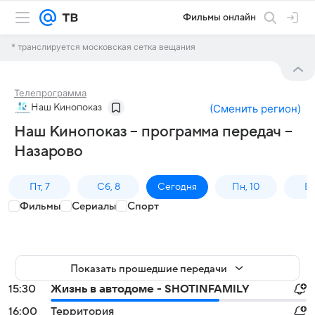
Фильмы онлайн
* транслируется московская сетка вещания
Телепрограмма
Наш Кинопоказ
(
Сменить регион
)
Наш Кинопоказ – программа передач –
Назарово
Пт, 7
Сб, 8
Сегодня
Пн, 10
Вт,
Фильмы
Сериалы
Спорт
Показать прошедшие передачи
15:30
Жизнь в автодоме - SHOTINFAMILY
16:00
Территория