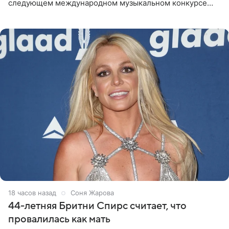
следующем международном музыкальном конкурсе
«Интервидение» могла бы представить молодая певица
Варвара Убель, так
18 часов назад
Соня Жарова
44-летняя Бритни Спирс считает, что
провалилась как мать