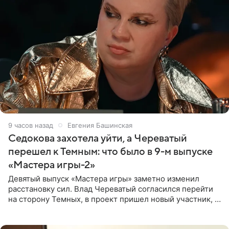
9 часов назад
Евгения Башинская
Седокова захотела уйти, а Череватый
перешел к Темным: что было в 9-м выпуске
«Мастера игры-2»
Девятый выпуск «Мастера игры» заметно изменил
расстановку сил. Влад Череватый согласился перейти
на сторону Темных, в проект пришел новый участник, а
Курбан Омаров и Анна Седокова оказались под таким
давлением.