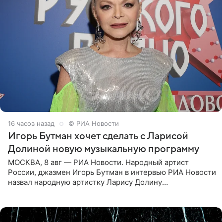
16 часов назад
© РИА Новости
Игорь Бутман хочет сделать с Ларисой
Долиной новую музыкальную программу
МОСКВА, 8 авг — РИА Новости. Народный артист
России, джазмен Игорь Бутман в интервью РИА Новости
назвал народную артистку Ларису Долину
великолепной певицей и рассказал о желании сделать с
ней новую совместную