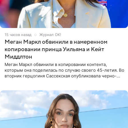
15 часов назад
Журнал OK!
Меган Маркл обвинили в намеренном
копировании принца Уильяма и Кейт
Миддлтон
Меган Маркл обвинили в копировании контента,
которым она поделилась по случаю своего 45-летия. Во
вторник герцогиня Сассекская опубликовала черно-
белую фотографию, на которой она прыгает в бассейн с
воздушными