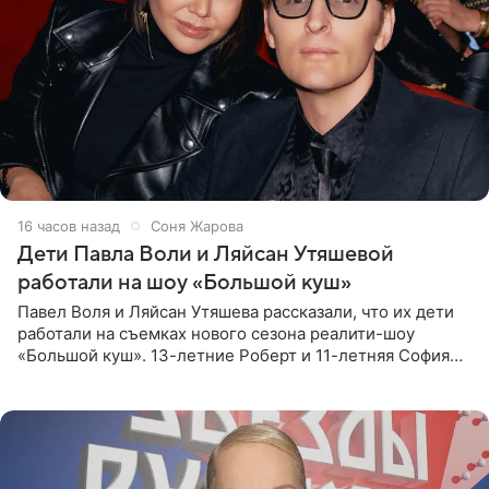
16 часов назад
Соня Жарова
Дети Павла Воли и Ляйсан Утяшевой
работали на шоу «Большой куш»
Павел Воля и Ляйсан Утяшева рассказали, что их дети
работали на съемках нового сезона реалити-шоу
«Большой куш». 13-летние Роберт и 11-летняя София
отправились вместе с родителями в Таиланд и успели
поработать