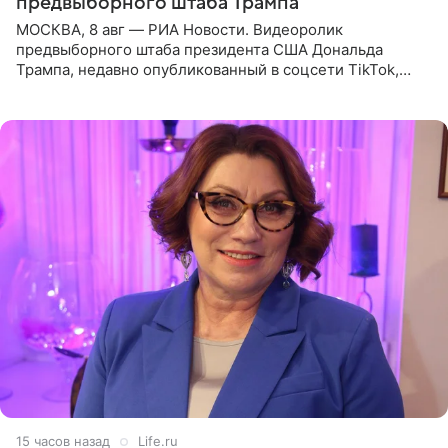
предвыборного штаба Трампа
МОСКВА, 8 авг — РИА Новости. Видеоролик
предвыборного штаба президента США Дональда
Трампа, недавно опубликованный в соцсети TikTok,
остался без звуковой дорожки в виде песни August
(«Август») американской
15 часов назад
Life.ru