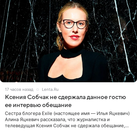
17 часов назад
Lenta.Ru
Ксения Собчак не сдержала данное гостю
ее интервью обещание
Сестра блогера Exile (настоящее имя — Илья Яцкевич)
Алина Яцкевич рассказала, что журналистка и
телеведущая Ксения Собчак не сдержала обещание,
которое дала ему во время интервью с ним. Об этом она