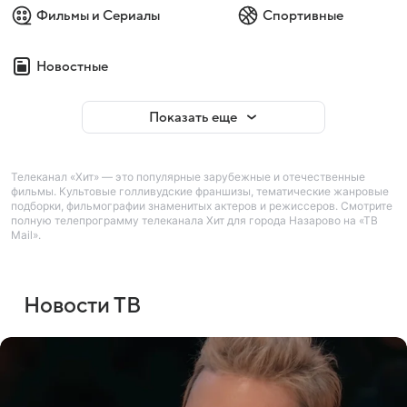
Фильмы и Сериалы
Спортивные
Новостные
Показать еще
Телеканал «Хит» — это популярные зарубежные и отечественные
фильмы. Культовые голливудские франшизы, тематические жанровые
подборки, фильмографии знаменитых актеров и режиссеров. Смотрите
полную телепрограмму телеканала Хит для города Назарово на «ТВ
Mail».
Новости ТВ