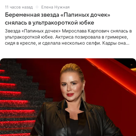
11 часов назад
Елена Нужная
Беременная звезда «Папиных дочек»
снялась в ультракороткой юбке
Звезда «Папиных дочек» Мирослава Карпович снялась в
ультракороткой юбке. Актриса позировала в гримерке,
сидя в кресле, и сделала несколько селфи. Кадры она
опубликовала на личной странице в социальной сети.