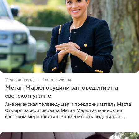
11 часов назад
Елена Нужная
Меган Маркл осудили за поведение на
светском ужине
Американская телеведущая и предприниматель Марта
Стюарт раскритиковала Меган Маркл за манеры на
светском мероприятии. Знаменитость поделилась
деталями личной встречи с герцогиней Сассекской,
пишет PageSix. По