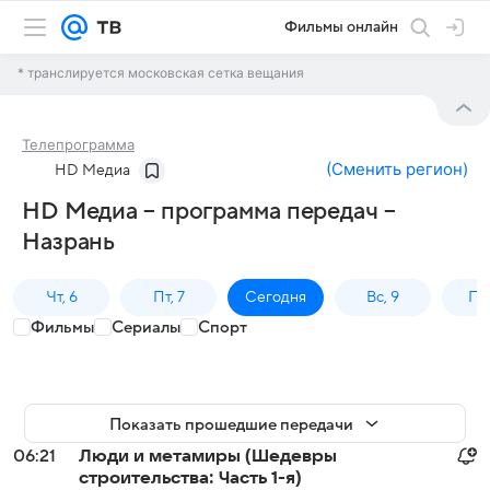
Фильмы онлайн
* транслируется московская сетка вещания
Телепрограмма
(
Сменить регион
)
HD Медиа
HD Медиа – программа передач –
Назрань
Чт, 6
Пт, 7
Сегодня
Вс, 9
Пн,
Фильмы
Сериалы
Спорт
Показать прошедшие передачи
06:21
Люди и метамиры (Шедевры
строительства: Часть 1-я)