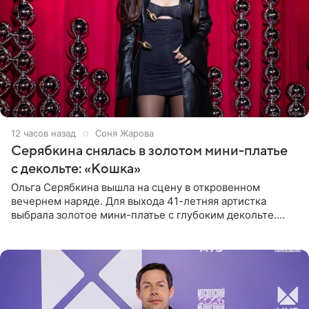
12 часов назад
Соня Жарова
Серябкина снялась в золотом мини-платье
с декольте: «Кошка»
Ольга Серябкина вышла на сцену в откровенном
вечернем наряде. Для выхода 41-летняя артистка
выбрала золотое мини-платье с глубоким декольте.
Дополнением к образу стали бежевые мюли. Стилисты
выпрямили волосы