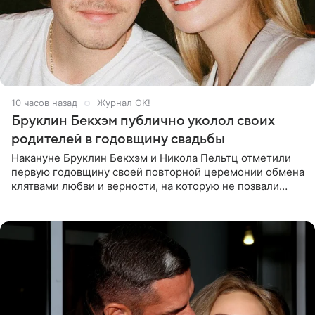
10 часов назад
Журнал OK!
Бруклин Бекхэм публично уколол своих
родителей в годовщину свадьбы
Накануне Бруклин Бекхэм и Никола Пельтц отметили
первую годовщину своей повторной церемонии обмена
клятвами любви и верности, на которую не позвали
никого из клана Бекхэм. По словам инсайдеров, пара
считает это