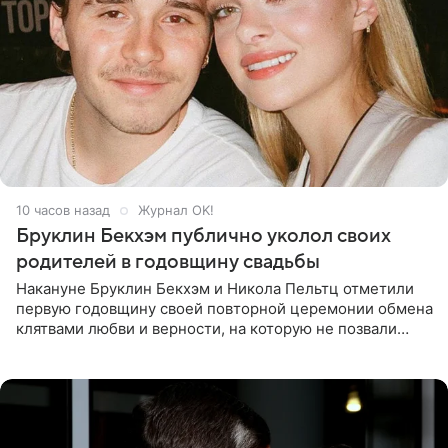
10 часов назад
Журнал OK!
Бруклин Бекхэм публично уколол своих
родителей в годовщину свадьбы
Накануне Бруклин Бекхэм и Никола Пельтц отметили
первую годовщину своей повторной церемонии обмена
клятвами любви и верности, на которую не позвали
никого из клана Бекхэм. По словам инсайдеров, пара
считает это