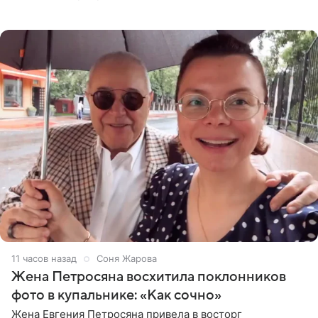
деталями личной встречи с герцогиней Сассекской,
пишет PageSix. По
11 часов назад
Соня Жарова
Жена Петросяна восхитила поклонников
фото в купальнике: «Как сочно»
Жена Евгения Петросяна привела в восторг