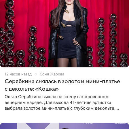
12 часов назад
Соня Жарова
Серябкина снялась в золотом мини-платье
с декольте: «Кошка»
Ольга Серябкина вышла на сцену в откровенном
вечернем наряде. Для выхода 41-летняя артистка
выбрала золотое мини-платье с глубоким декольте.
Дополнением к образу стали бежевые мюли. Стилисты
выпрямили волосы