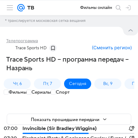
Фильмы онлайн
* транслируется московская сетка вещания
Телепрограмма
(
Сменить регион
)
Trace Sports HD
Trace Sports HD – программа передач –
Назрань
Чт, 6
Пт, 7
Сегодня
Вс, 9
Пн,
Фильмы
Сериалы
Спорт
Показать прошедшие передачи
07:00
Invincible (Sir Bradley Wiggins)