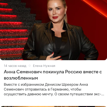
14 часов назад
Елена Нужная
Анна Семенович покинула Россию вместе с
возлюбленным
Вместе с избранником Денисом Шреером Анна
Семенович отправилась в Германию, чтобы
осуществить давнюю мечту. О своем путешествии экс-
солистка «Блестящих» рассказала поклонникам на
личной странице в социальной