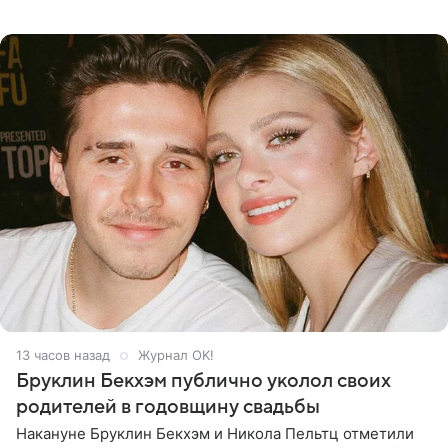
когда один из партнеров требует от другого слишком
многого,
13 часов назад
Журнал OK!
Бруклин Бекхэм публично уколол своих
родителей в годовщину свадьбы
Накануне Бруклин Бекхэм и Никола Пельтц отметили