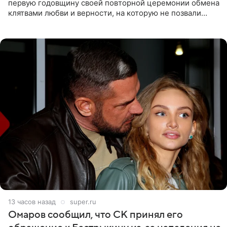
первую годовщину своей повторной церемонии обмена
клятвами любви и верности, на которую не позвали
никого из клана Бекхэм. По словам инсайдеров, пара
считает это
13 часов назад
super.ru
Омаров сообщил, что СК принял его