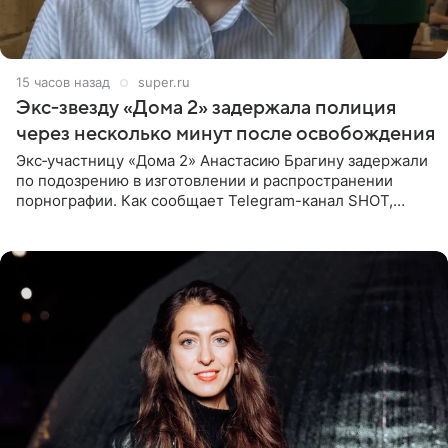
15 часов назад
super.ru
Экс‑звезду «Дома 2» задержала полиция
через несколько минут после освобождения
Экс‑участницу «Дома 2» Анастасию Брагину задержали
по подозрению в изготовлении и распространении
порнографии. Как сообщает Telegram-канал SHOT,
девушка может оказаться в СИЗО. Следствие
ходатайствует об