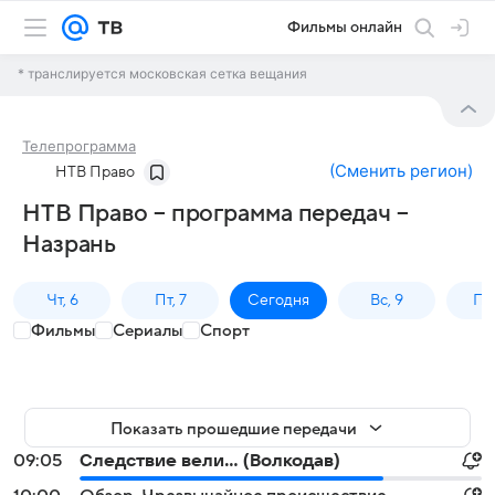
Фильмы онлайн
* транслируется московская сетка вещания
Телепрограмма
(
Сменить регион
)
НТВ Право
НТВ Право – программа передач –
Назрань
Чт, 6
Пт, 7
Сегодня
Вс, 9
Пн,
Фильмы
Сериалы
Спорт
Показать прошедшие передачи
09:05
Следствие вели... (Волкодав)