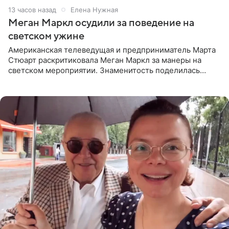
13 часов назад
Елена Нужная
Меган Маркл осудили за поведение на
светском ужине
Американская телеведущая и предприниматель Марта
Стюарт раскритиковала Меган Маркл за манеры на
светском мероприятии. Знаменитость поделилась
деталями личной встречи с герцогиней Сассекской,
пишет PageSix. По