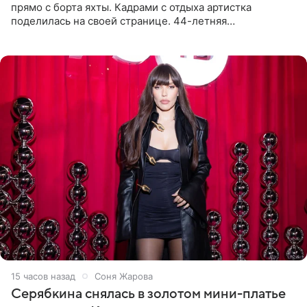
прямо с борта яхты. Кадрами с отдыха артистка
поделилась на своей странице. 44-летняя
знаменитость предстала перед поклонниками в ярком
розовом купальнике с
15 часов назад
Соня Жарова
Серябкина снялась в золотом мини-платье