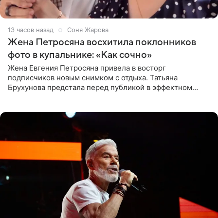
13 часов назад
Соня Жарова
Жена Петросяна восхитила поклонников
фото в купальнике: «Как сочно»
Жена Евгения Петросяна привела в восторг
подписчиков новым снимком с отдыха. Татьяна
Брухунова предстала перед публикой в эффектном
черно-сиреневом монокини, позируя прямо в бассейне.
«Ох, как сочно», «Татьяна,