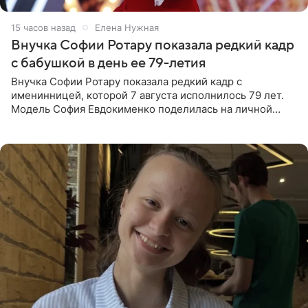
15 часов назад
Елена Нужная
Внучка Софии Ротару показала редкий кадр
с бабушкой в день ее 79-летия
Внучка Софии Ротару показала редкий кадр с
именинницей, которой 7 августа исполнилось 79 лет.
Модель София Евдокименко поделилась на личной
странице в социальной сети фотографией знаменитой
бабушки. На снимке