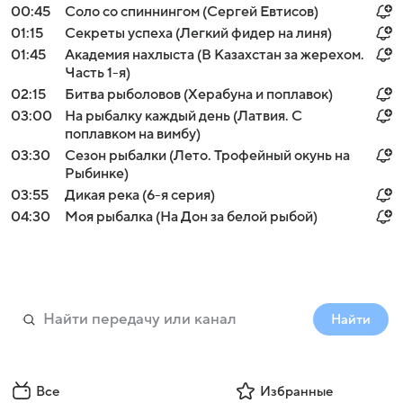
00:45
Соло со спиннингом (Сергей Евтисов)
01:15
Секреты успеха (Легкий фидер на линя)
01:45
Академия нахлыста (В Казахстан за жерехом.
Часть 1-я)
02:15
Битва рыболовов (Херабуна и поплавок)
03:00
На рыбалку каждый день (Латвия. С
поплавком на вимбу)
03:30
Сезон рыбалки (Лето. Трофейный окунь на
Рыбинке)
03:55
Дикая река (6-я серия)
04:30
Моя рыбалка (На Дон за белой рыбой)
Найти
Все
Избранные