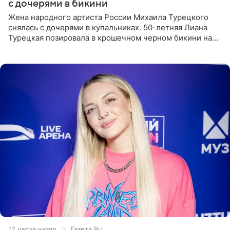
с дочерями в бикини
Жена народного артиста России Михаила Турецкого
снялась с дочерями в купальниках. 50-летняя Лиана
Турецкая позировала в крошечном черном бикини на
пляже в Италии. Ее старшая дочь Сарина для отдыха
выбрала бандо
12 часов назад
Газета.Ru