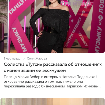
1 час назад
Соня Жарова
Солистка «Тутси» рассказала об отношениях
с изменившим ей экс-мужем
Певица Мария Вебер в интервью Наталье Подольской
откровенно рассказала о том, как тяжело она
переживала развод с бизнесменом Парвизом Ясиновым.
Артистка призналась, что измена бывшего супруга стала
для нее