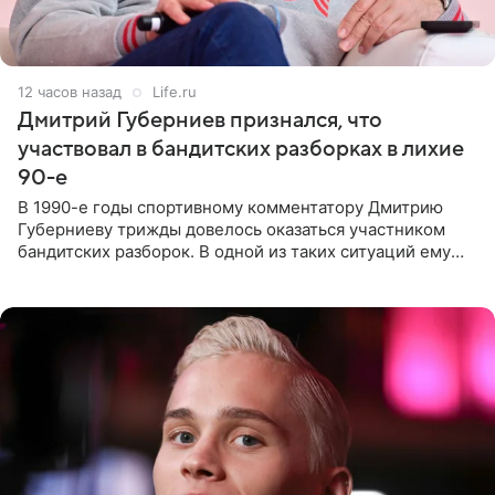
12 часов назад
Life.ru
Дмитрий Губерниев признался, что
участвовал в бандитских разборках в лихие
90-е
В 1990-е годы спортивному комментатору Дмитрию
Губерниеву трижды довелось оказаться участником
бандитских разборок. В одной из таких ситуаций ему
выдали тяжелый предмет и приказали вступить в драку,
однако он