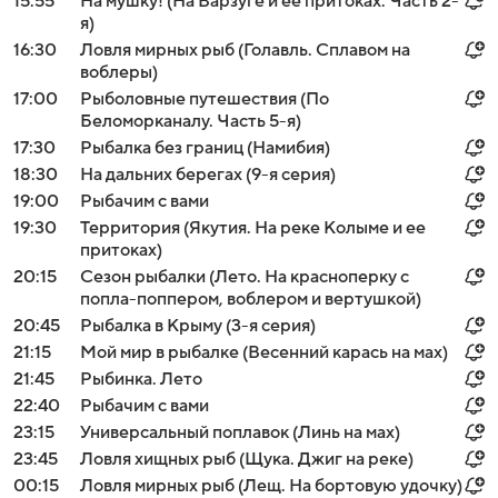
15:55
На мушку! (На Варзуге и ее притоках: Часть 2-
я)
16:30
Ловля мирных рыб (Голавль. Сплавом на
воблеры)
17:00
Рыболовные путешествия (По
Беломорканалу. Часть 5-я)
17:30
Рыбалка без границ (Намибия)
18:30
На дальних берегах (9-я серия)
19:00
Рыбачим с вами
19:30
Территория (Якутия. На реке Колыме и ее
притоках)
20:15
Сезон рыбалки (Лето. На красноперку с
попла-поппером, воблером и вертушкой)
20:45
Рыбалка в Крыму (3-я серия)
21:15
Мой мир в рыбалке (Весенний карась на мах)
21:45
Рыбинка. Лето
22:40
Рыбачим с вами
23:15
Универсальный поплавок (Линь на мах)
23:45
Ловля хищных рыб (Щука. Джиг на реке)
00:15
Ловля мирных рыб (Лещ. На бортовую удочку)