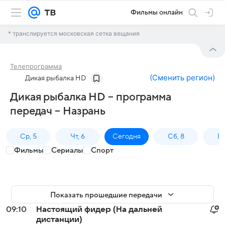
Фильмы онлайн
* транслируется московская сетка вещания
Телепрограмма
(
Сменить регион
)
Дикая рыбалка HD
Дикая рыбалка HD – программа
передач – Назрань
Ср, 5
Чт, 6
Сегодня
Сб, 8
Вс
Фильмы
Сериалы
Спорт
Показать прошедшие передачи
09:10
Настоящий фидер (На дальней
дистанции)