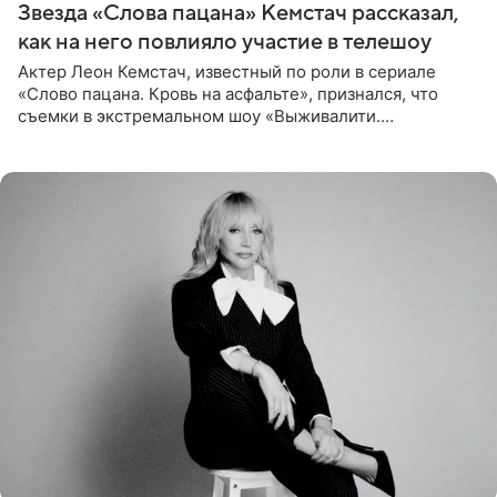
Звезда «Слова пацана» Кемстач рассказал,
как на него повлияло участие в телешоу
Актер Леон Кемстач, известный по роли в сериале
«Слово пацана. Кровь на асфальте», признался, что
съемки в экстремальном шоу «Выживалити.
Наследники» кардинально повлияли на его образ жизни.
Подробностями он