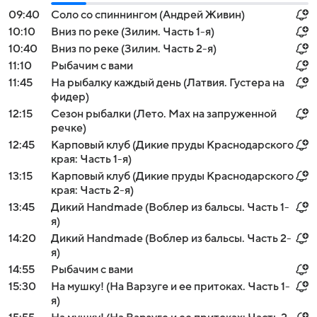
09:40
Соло со спиннингом (Андрей Живин)
10:10
Вниз по реке (Зилим. Часть 1-я)
10:40
Вниз по реке (Зилим. Часть 2-я)
11:10
Рыбачим с вами
11:45
На рыбалку каждый день (Латвия. Густера на
фидер)
12:15
Сезон рыбалки (Лето. Мах на запруженной
речке)
12:45
Карповый клуб (Дикие пруды Краснодарского
края: Часть 1-я)
13:15
Карповый клуб (Дикие пруды Краснодарского
края: Часть 2-я)
13:45
Дикий Handmade (Воблер из бальсы. Часть 1-
я)
14:20
Дикий Handmade (Воблер из бальсы. Часть 2-
я)
14:55
Рыбачим с вами
15:30
На мушку! (На Варзуге и ее притоках. Часть 1-
я)