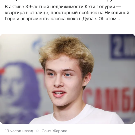
В активе 39-летней недвижимости Кети Топурии —
квартира в столице, просторный особняк на Николиной
Горе и апартаменты класса люкс в Дубае. Об этом
сообщает Telegram-канал «Звездач» в рубрике «По
домам». По
13 часов назад
Соня Жарова