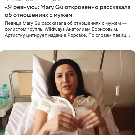
«Я ревную»: Mary Gu откровенно рассказала
об отношениях с мужем
Певица Mary Gu рассказала об отношениях с мужем —
солистом группы Wildways Анатолием Борисовым.
Артистку цитирует издание Popcake. По словам певицы,
залог любви — это принять недостатки другого
человека. Также