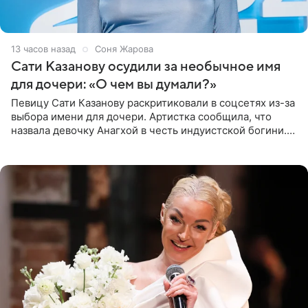
13 часов назад
Соня Жарова
Сати Казанову осудили за необычное имя
для дочери: «О чем вы думали?»
Певицу Сати Казанову раскритиковали в соцсетях из-за
выбора имени для дочери. Артистка сообщила, что
назвала девочку Анагхой в честь индуистской богини.
При этом исполнительница скрывала это имя от
поклонников