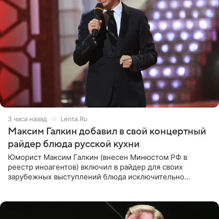
3 часа назад
Lenta.Ru
Максим Галкин добавил в свой концертный
райдер блюда русской кухни
Юморист Максим Галкин (внесен Минюстом РФ в
реестр иноагентов) включил в райдер для своих
зарубежных выступлений блюда исключительно
русской кухни. Об этом сообщает РИА Новости.
Согласно документу, в гримерную