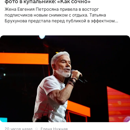
фото в купальнике: «Как сочно»
Жена Евгения Петросяна привела в восторг
подписчиков новым снимком с отдыха. Татьяна
Брухунова предстала перед публикой в эффектном
черно-сиреневом монокини, позируя прямо в бассейне.
«Ох, как сочно», «Татьяна,
20 часов назад
Елена Нужная