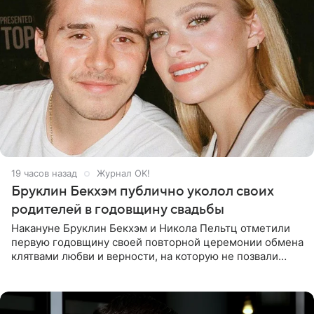
19 часов назад
Журнал OK!
Бруклин Бекхэм публично уколол своих
родителей в годовщину свадьбы
Накануне Бруклин Бекхэм и Никола Пельтц отметили
первую годовщину своей повторной церемонии обмена
клятвами любви и верности, на которую не позвали
никого из клана Бекхэм. По словам инсайдеров, пара
считает это