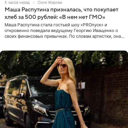
5 часов назад
Соня Жарова
Маша Распутина призналась, что покупает
хлеб за 500 рублей: «В нем нет ГМО»
Маша Распутина стала гостьей шоу «PROпуск» и
откровенно поведала ведущему Георгию Иващенко о
своих финансовых привычках. По словам артистки, она
давно перестала следить за тратами и может позволить
себе жить,