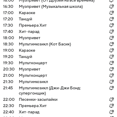
16:00
Музпривет (От Друзей на все времена)
16:30
Музпривет (Музыкальная школа)
17:00
Караоке
17:20
Танцуй
17:30
Премьера Хит
17:40
Хит-парад
18:00
Музпривет
18:30
Мультимюзикл (Кот Басик)
19:00
Караоке
19:20
Танцуй
19:30
Мультконцерт
20:30
Музпривет
21:00
Мультконцерт
21:30
Мультимюзикл
21:45
Мультимюзикл (Джи-Джи Бонд:
супергонщик)
22:00
Песенки-засыпайки
22:30
Премьера Хит
22:40
Хит-парад