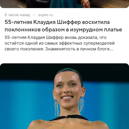
6 часов назад
super.ru
55-летняя Клаудия Шиффер восхитила
поклонников образом в изумрудном платье
55-летняя Клаудия Шиффер вновь доказала, что
остаётся одной из самых эффектных супермоделей
своего поколения. Знаменитость в личном блоге
поделилась фотографиями с недавней свадьбы, где
появилась в роли гостьи,