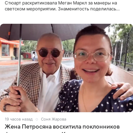
Стюарт раскритиковала Меган Маркл за манеры на
светском мероприятии. Знаменитость поделилась
деталями личной встречи с герцогиней Сассекской,
пишет PageSix. По
19 часов назад
Соня Жарова
Жена Петросяна восхитила поклонников