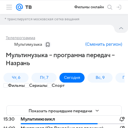
Фильмы онлайн
* транслируется московская сетка вещания
Телепрограмма
(
Сменить регион
)
Мультимузыка
Мультимузыка – программа передач –
Назрань
Чт, 6
Пт, 7
Сегодня
Вс, 9
Пн,
Фильмы
Сериалы
Спорт
Показать прошедшие передачи
15:30
Мультимюзикл