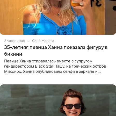
2 часа назад
Соня Жарова
35-летняя певица Ханна показала фигуру в
бикини
Певица Ханна отправилась вместе с супругом,
гендиректором Black Star Пашу, на греческий остров
Миконос. Ханна опубликовала селфи в зеркале и
призналась, что сейчас особенно довольна собой. По
словам певицы, она