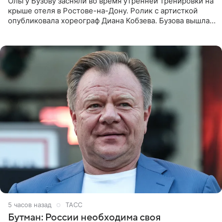
Ольгу Бузову засняли во время утренней тренировки на
крыше отеля в Ростове-на-Дону. Ролик с артисткой
опубликовала хореограф Диана Кобзева. Бузова вышла
на занятие спортом в 32-градусную жару ранним утром,
5 часов назад
ТАСС
Бутман: России необходима своя