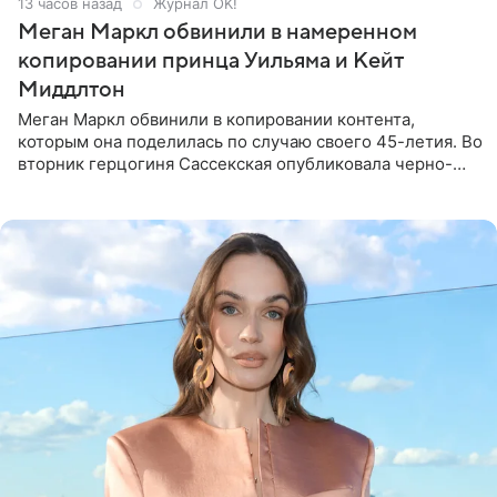
13 часов назад
Журнал OK!
Меган Маркл обвинили в намеренном
копировании принца Уильяма и Кейт
Миддлтон
Меган Маркл обвинили в копировании контента,
которым она поделилась по случаю своего 45-летия. Во
вторник герцогиня Сассекская опубликовала черно-
белую фотографию, на которой она прыгает в бассейн с
воздушными