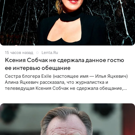
15 часов назад
Lenta.Ru
Ксения Собчак не сдержала данное гостю
ее интервью обещание
Сестра блогера Exile (настоящее имя — Илья Яцкевич)
Алина Яцкевич рассказала, что журналистка и
телеведущая Ксения Собчак не сдержала обещание,
которое дала ему во время интервью с ним. Об этом она
заявила в