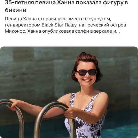
35-летняя певица Ханна показала фигуру в
бикини
Певица Ханна отправилась вместе с супругом,
гендиректором Black Star Пашу, на греческий остров
Миконос. Ханна опубликовала селфи в зеркале и
призналась, что сейчас особенно довольна собой. По
словам певицы, она