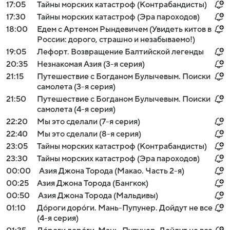
17:05
Тайны морских катастроф (Контрабандисты)
17:30
Тайны морских катастроф (Эра пароходов)
18:00
Едем с Артемом Рындевичем (Увидеть китов в
России: дорого, страшно и незабываемо!)
19:05
Лефорт. Возвращение Балтийской легенды
20:35
Незнакомая Азия (3-я серия)
21:15
Путешествие с Богданом Булычевым. Поиски
самолета (3-я серия)
21:50
Путешествие с Богданом Булычевым. Поиски
самолета (4-я серия)
22:20
Мы это сделали (7-я серия)
22:40
Мы это сделали (8-я серия)
23:05
Тайны морских катастроф (Контрабандисты)
23:30
Тайны морских катастроф (Эра пароходов)
00:00
Азия Джона Торода (Макао. Часть 2-я)
00:25
Азия Джона Торода (Бангкок)
00:50
Азия Джона Торода (Мальдивы)
01:10
Дóроги дорóги. Мань-Пупунер. Дойдут не все
(4-я серия)