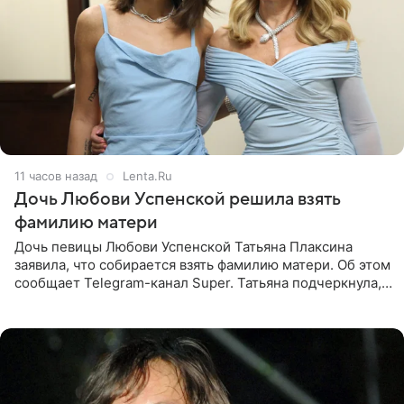
11 часов назад
Lenta.Ru
Дочь Любови Успенской решила взять
фамилию матери
Дочь певицы Любови Успенской Татьяна Плаксина
заявила, что собирается взять фамилию матери. Об этом
сообщает Telegram-канал Super. Татьяна подчеркнула,
что приняла решение о смене фамилии, поскольку
именно от