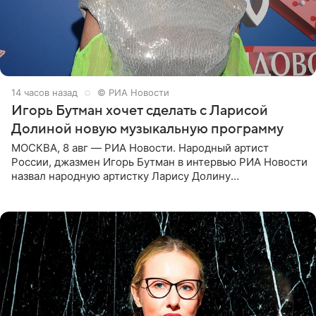
14 часов назад
© РИА Новости
Игорь Бутман хочет сделать с Ларисой
Долиной новую музыкальную программу
МОСКВА, 8 авг — РИА Новости. Народный артист
России, джазмен Игорь Бутман в интервью РИА Новости
назвал народную артистку Ларису Долину
великолепной певицей и рассказал о желании сделать с
ней новую совместную