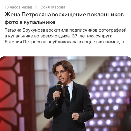
18 часов назад
Соня Жарова
Жена Петросяна восхищение поклонников
фото в купальнике
Татьяна Брухунова восхитила подписчиков фотографией
в купальнике во время отдыха. 37-летняя супруга
Евгения Петросяна опубликовала в соцсетях снимок, на
котором позирует у бассейна в белоснежном монокини
с