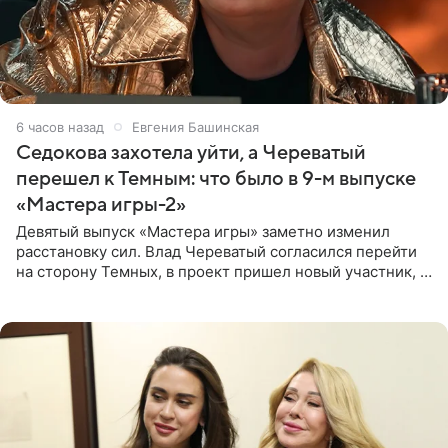
6 часов назад
Евгения Башинская
Седокова захотела уйти, а Череватый
перешел к Темным: что было в 9-м выпуске
«Мастера игры-2»
Девятый выпуск «Мастера игры» заметно изменил
расстановку сил. Влад Череватый согласился перейти
на сторону Темных, в проект пришел новый участник, а
Курбан Омаров и Анна Седокова оказались под таким
давлением.