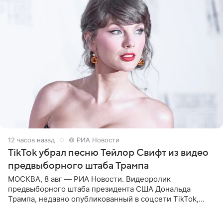
12 часов назад
© РИА Новости
TikTok убрал песню Тейлор Свифт из видео
предвыборного штаба Трампа
МОСКВА, 8 авг — РИА Новости. Видеоролик
предвыборного штаба президента США Дональда
Трампа, недавно опубликованный в соцсети TikTok,
остался без звуковой дорожки в виде песни August
(«Август») американской