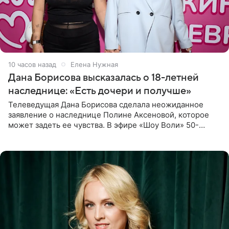
10 часов назад
Елена Нужная
Дана Борисова высказалась о 18-летней
наследнице: «Есть дочери и получше»
Телеведущая Дана Борисова сделала неожиданное
заявление о наследнице Полине Аксеновой, которое
может задеть ее чувства. В эфире «Шоу Воли» 50-
летняя знаменитость откровенно призналась, что не
считает свою дочь