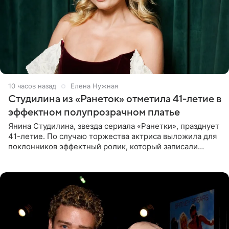
10 часов назад
Елена Нужная
Студилина из «Ранеток» отметила 41-летие в
эффектном полупрозрачном платье
Янина Студилина, звезда сериала «Ранетки», празднует
41-летие. По случаю торжества актриса выложила для
поклонников эффектный ролик, который записали
прошлой ночью. В кадре артистка предстала в
вечернем