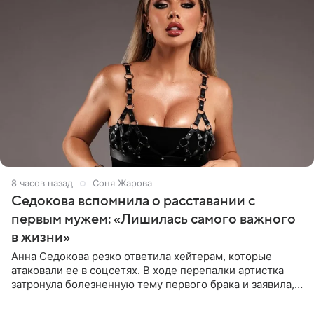
8 часов назад
Соня Жарова
Седокова вспомнила о расставании с
первым мужем: «Лишилась самого важного
в жизни»
Анна Седокова резко ответила хейтерам, которые
атаковали ее в соцсетях. В ходе перепалки артистка
затронула болезненную тему первого брака и заявила,
что чужие судьбы — не ее зона ответственности. От
Валентина