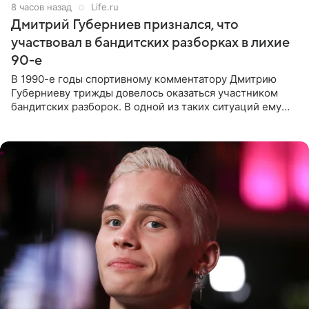
8 часов назад
Life.ru
Дмитрий Губерниев признался, что
участвовал в бандитских разборках в лихие
90-е
В 1990-е годы спортивному комментатору Дмитрию
Губерниеву трижды довелось оказаться участником
бандитских разборок. В одной из таких ситуаций ему
выдали тяжелый предмет и приказали вступить в драку,
однако он