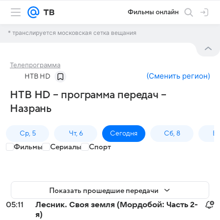
Фильмы онлайн
* транслируется московская сетка вещания
Телепрограмма
(
Сменить регион
)
НТВ HD
НТВ HD – программа передач –
Назрань
Ср, 5
Чт, 6
Сегодня
Сб, 8
Вс
Фильмы
Сериалы
Спорт
Показать прошедшие передачи
05:11
Лесник. Своя земля (Мордобой: Часть 2-
я)