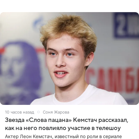
сообщает Telegram-канал «Звездач» в рубрике «По
домам». По
10 часов назад
Соня Жарова
Звезда «Слова пацана» Кемстач рассказал,
как на него повлияло участие в телешоу
Актер Леон Кемстач, известный по роли в сериале