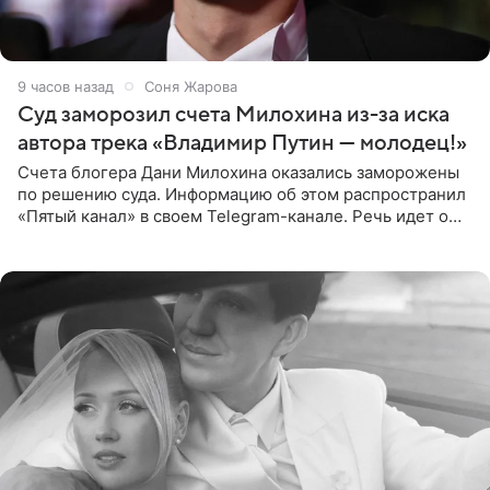
9 часов назад
Соня Жарова
Суд заморозил счета Милохина из-за иска
автора трека «Владимир Путин — молодец!»
Счета блогера Дани Милохина оказались заморожены
по решению суда. Информацию об этом распространил
«Пятый канал» в своем Telegram-канале. Речь идет о
сумме в 407,2 тыс. рублей. Причиной разбирательства
стал