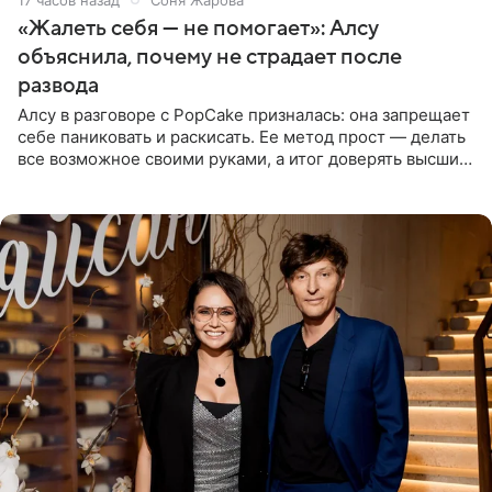
«Жалеть себя — не помогает»: Алсу
объяснила, почему не страдает после
развода
Алсу в разговоре с PopCake призналась: она запрещает
себе паниковать и раскисать. Ее метод прост — делать
все возможное своими руками, а итог доверять высшим
силам. Певица утверждает, что истерики и потеря