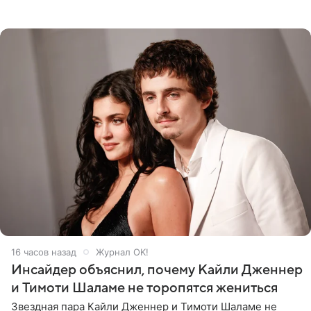
последних днях его жизни. Его слова приводит AFP. На
заседании
16 часов назад
Журнал OK!
Инсайдер объяснил, почему Кайли Дженнер
и Тимоти Шаламе не торопятся жениться
Звездная пара Кайли Дженнер и Тимоти Шаламе не