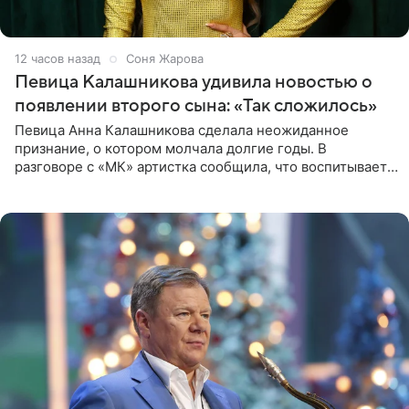
12 часов назад
Соня Жарова
Певица Калашникова удивила новостью о
появлении второго сына: «Так сложилось»
Певица Анна Калашникова сделала неожиданное
признание, о котором молчала долгие годы. В
разговоре с «МК» артистка сообщила, что воспитывает
не одного, а сразу двух сыновей. «На самом деле я
всегда мечтала, что