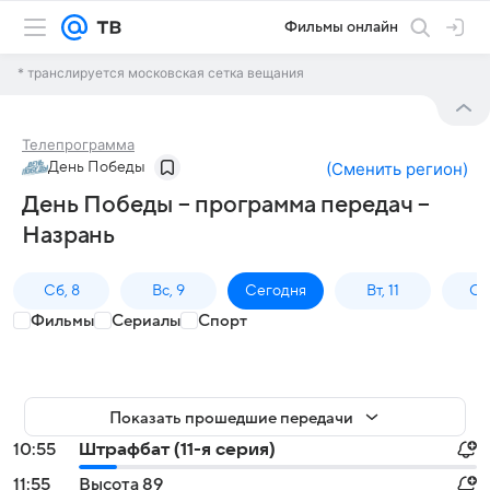
Фильмы онлайн
* транслируется московская сетка вещания
Телепрограмма
День Победы
(
Сменить регион
)
День Победы – программа передач –
Назрань
Сб, 8
Вс, 9
Сегодня
Вт, 11
Ср,
Фильмы
Сериалы
Спорт
Показать прошедшие передачи
10:55
Штрафбат (11-я серия)
11:55
Высота 89