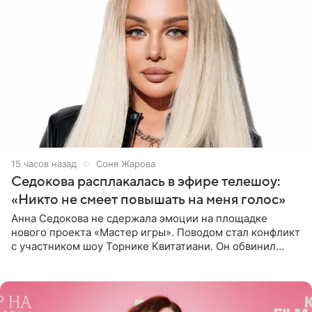
15 часов назад
Соня Жарова
Седокова расплакалась в эфире телешоу:
«Никто не смеет повышать на меня голос»
Анна Седокова не сдержала эмоции на площадке
нового проекта «Мастер игры». Поводом стал конфликт
с участником шоу Торнике Квитатиани. Он обвинил
певицу в нечестной игре, и словесная перепалка
переросла в