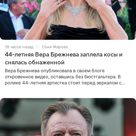
18 часов назад
Соня Жарова
44-летняя Вера Брежнева заплела косы и
снялась обнаженной
Вера Брежнева опубликовала в своем блоге
откровенное видео, оставшись без бюстгальтера. В
ролике 44-летняя артистка стоит перед зеркалом с
обнаженной грудью. Волосы певица собрала в косы и
надела головной убор.