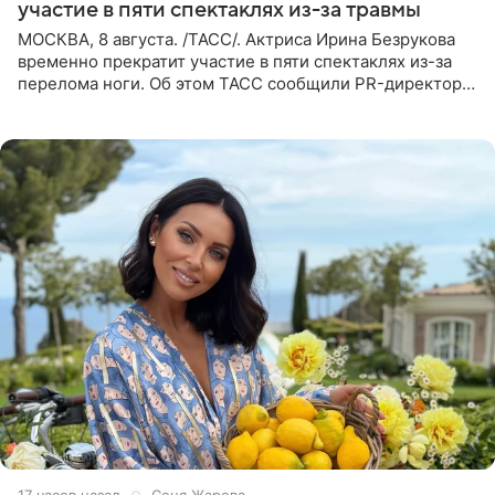
участие в пяти спектаклях из-за травмы
МОСКВА, 8 августа. /ТАСС/. Актриса Ирина Безрукова
временно прекратит участие в пяти спектаклях из-за
перелома ноги. Об этом ТАСС сообщили PR-директор
артистки Станислав Влайку и пресс-атташе
Московского
17 часов назад
Соня Жарова