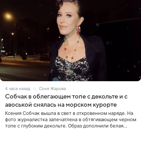
4 часа назад
Соня Жарова
Собчак в облегающем топе с декольте и с
авоськой снялась на морском курорте
Ксения Собчак вышла в свет в откровенном наряде. На
фото журналистка запечатлена в обтягивающем черном
топе с глубоким декольте. Образ дополнили белая
юбка-миди, вьетнамки на платформе и соломенная
шляпа.