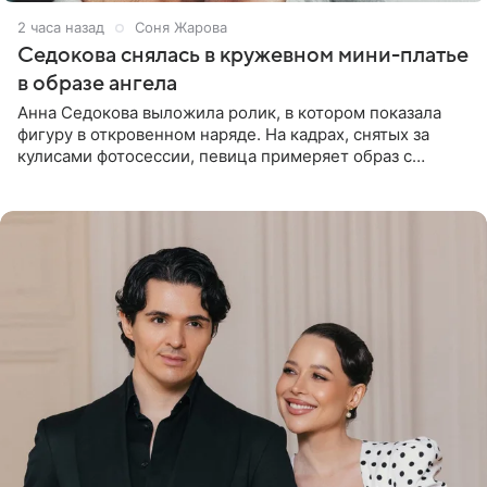
2 часа назад
Соня Жарова
Седокова снялась в кружевном мини-платье
в образе ангела
Анна Седокова выложила ролик, в котором показала
фигуру в откровенном наряде. На кадрах, снятых за
кулисами фотосессии, певица примеряет образ с
ангельскими крыльями за спиной. Главным акцентом
наряда стало