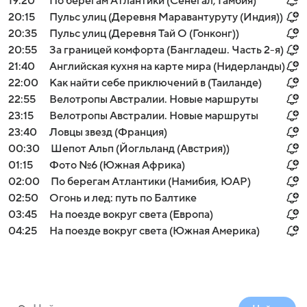
19:20
По берегам Атлантики (Сенегал, Гамбия)
20:15
Пульс улиц (Деревня Маравантуруту (Индия))
20:35
Пульс улиц (Деревня Тай О (Гонконг))
20:55
За границей комфорта (Бангладеш. Часть 2-я)
21:40
Английская кухня на карте мира (Нидерланды)
22:00
Как найти себе приключений в (Таиланде)
22:55
Велотропы Австралии. Новые маршруты
23:15
Велотропы Австралии. Новые маршруты
23:40
Ловцы звезд (Франция)
00:30
Шепот Альп (Йогльланд (Австрия))
01:15
Фото №6 (Южная Африка)
02:00
По берегам Атлантики (Намибия, ЮАР)
02:50
Огонь и лед: путь по Балтике
03:45
На поезде вокруг света (Европа)
04:25
На поезде вокруг света (Южная Америка)