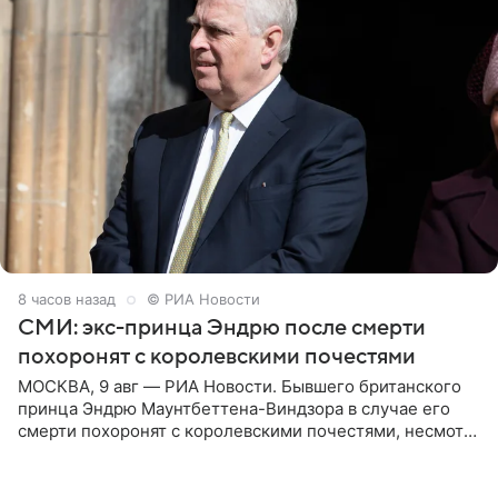
8 часов назад
© РИА Новости
СМИ: экс-принца Эндрю после смерти
похоронят с королевскими почестями
МОСКВА, 9 авг — РИА Новости. Бывшего британского
принца Эндрю Маунтбеттена-Виндзора в случае его
смерти похоронят с королевскими почестями, несмотря
на лишение всех титулов, сообщает Daily Mail со
ссылкой на