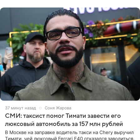
образ Глюкоза
38 минут назад
Соня Жарова
СМИ: таксист помог Тимати завести его
люксовый автомобиль за 157 млн рублей
В Москве на заправке водитель такси на Chery выручил
Тимати, чей люксовый Ferrari F40 отказался заводиться.