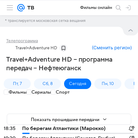
Фильмы онлайн
* транслируется московская сетка вещания
Телепрограмма
(
Сменить регион
)
Travel+Adventure HD
Travel+Adventure HD – программа
передач – Нефтеюганск
Пт, 7
Сб, 8
Сегодня
Пн, 10
Вт,
Фильмы
Сериалы
Спорт
Показать прошедшие передачи
18:35
По берегам Атлантики (Марокко)