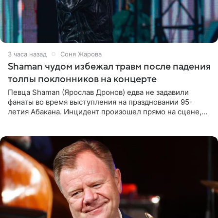
3 часа назад
Соня Жарова
Shaman чудом избежал травм после падения
толпы поклонников на концерте
Певца Shaman (Ярослав Дронов) едва не задавили
фанаты во время выступления на праздновании 95-
летия Абакана. Инцидент произошел прямо на сцене,
подробности сообщает «Абзац». Толпа поклонников
навалилась на