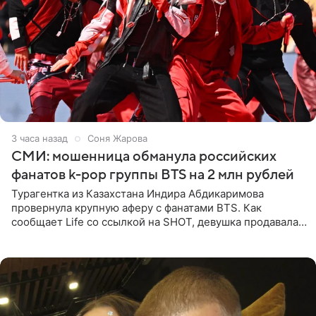
3 часа назад
Соня Жарова
СМИ: мошенница обманула российских
фанатов k-pop группы BTS на 2 млн рублей
Турагентка из Казахстана Индира Абдикаримова
провернула крупную аферу с фанатами BTS. Как
сообщает Life со ссылкой на SHOT, девушка продавала
поддельные туры на концерт группы в Пусане. По
данным издания,