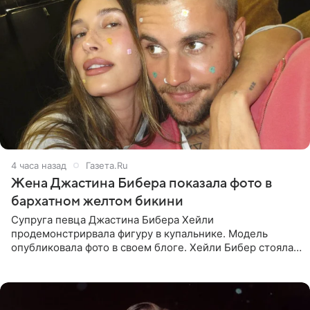
4 часа назад
Газета.Ru
Жена Джастина Бибера показала фото в
бархатном желтом бикини
Супруга певца Джастина Бибера Хейли
продемонстрирвала фигуру в купальнике. Модель
опубликовала фото в своем блоге. Хейли Бибер стояла
перед зеркалом в желтом крошечном бархатном
бикини, которое дополнила