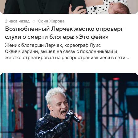
2 часа назад
Соня Жарова
Возлюбленный Лерчек жестко опроверг
слухи о смерти блогера: «Это фейк»
Жених блогерши Лерчек, хореограф Луис
Сквиччиарини, вышел на связь с поклонниками и
жестко отреагировал на распространившиеся в сети
слухи о смерти Валерии Чекалиной. «Это фейк! Я в
шоке, что такие люди