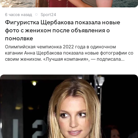
6 часов назад
Sport24
Фигуристка Щербакова показала новые
фото с женихом после объявления о
помолвке
Олимпийская чемпионка 2022 года в одиночном
катании Анна Щербакова показала новые фотографии со
своим женихом. «Лучшая компания», — подписала
снимки звезда льда. Напомним, 19 июля Щербакова
объявила о помолвке.