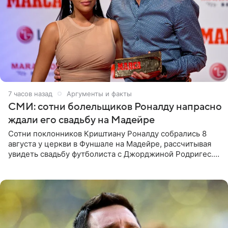
7 часов назад
Аргументы и факты
СМИ: сотни болельщиков Роналду напрасно
ждали его свадьбу на Мадейре
Сотни поклонников Криштиану Роналду собрались 8
августа у церкви в Фуншале на Мадейре, рассчитывая
увидеть свадьбу футболиста с Джорджиной Родригес.
Однако знаменитая пара на церемонии не появилась —
вместо них