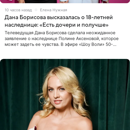
10 часов назад
Елена Нужная
Дана Борисова высказалась о 18-летней
наследнице: «Есть дочери и получше»
Телеведущая Дана Борисова сделала неожиданное
заявление о наследнице Полине Аксеновой, которое
может задеть ее чувства. В эфире «Шоу Воли» 50-
летняя знаменитость откровенно призналась, что не
считает свою дочь