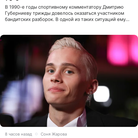
В 1990-е годы спортивному комментатору Дмитрию
Губерниеву трижды довелось оказаться участником
бандитских разборок. В одной из таких ситуаций ему
выдали тяжелый предмет и приказали вступить в драку,
однако он
8 часов назад
Соня Жарова