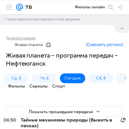
Фильмы онлайн
* транслируется московская сетка вещания
Телепрограмма
(
Сменить регион
)
Живая планета
Живая планета – программа передач –
Нефтеюганск
Ср, 5
Чт, 6
Сегодня
Сб, 8
Вс
Фильмы
Сериалы
Спорт
Показать прошедшие передачи
06:50
Тайные механизмы природы (Выжить в
песках)