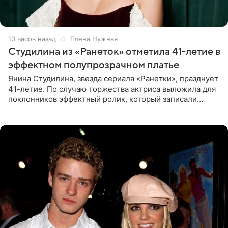
10 часов назад
Елена Нужная
Студилина из «Ранеток» отметила 41-летие в
эффектном полупрозрачном платье
Янина Студилина, звезда сериала «Ранетки», празднует
41-летие. По случаю торжества актриса выложила для
поклонников эффектный ролик, который записали
прошлой ночью. В кадре артистка предстала в
вечернем