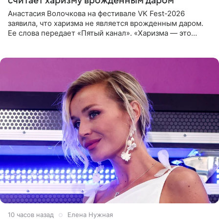
считает харизму врожденным даром
Анастасия Волочкова на фестивале VK Fest-2026
заявила, что харизма не является врожденным даром.
Ее слова передает «Пятый канал». «Харизма — это
отчасти все-таки приобретенное качество, а не
врожденное, потому
10 часов назад
Елена Нужная