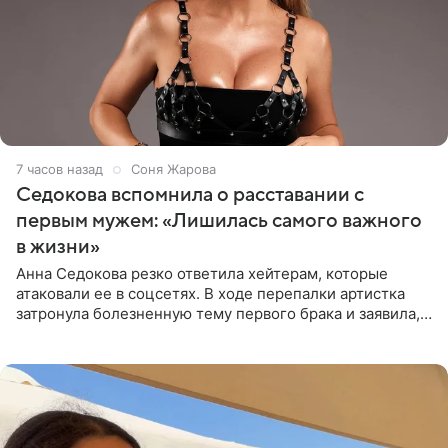
7 часов назад
Соня Жарова
Седокова вспомнила о расставании с
первым мужем: «Лишилась самого важного
в жизни»
Анна Седокова резко ответила хейтерам, которые
атаковали ее в соцсетях. В ходе перепалки артистка
затронула болезненную тему первого брака и заявила,
что чужие судьбы — не ее зона ответственности. От
Валентина