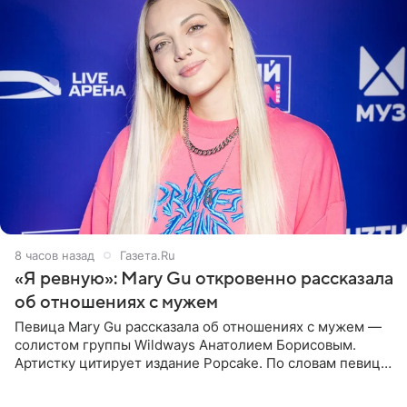
8 часов назад
Газета.Ru
«Я ревную»: Mary Gu откровенно рассказала
об отношениях с мужем
Певица Mary Gu рассказала об отношениях с мужем —
солистом группы Wildways Анатолием Борисовым.
Артистку цитирует издание Popcake. По словам певицы,
залог любви — это принять недостатки другого
человека. Также