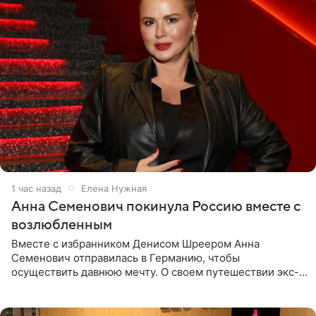
1 час назад
Елена Нужная
Анна Семенович покинула Россию вместе с
возлюбленным
Вместе с избранником Денисом Шреером Анна
Семенович отправилась в Германию, чтобы
осуществить давнюю мечту. О своем путешествии экс-
солистка «Блестящих» рассказала поклонникам на
личной странице в социальной