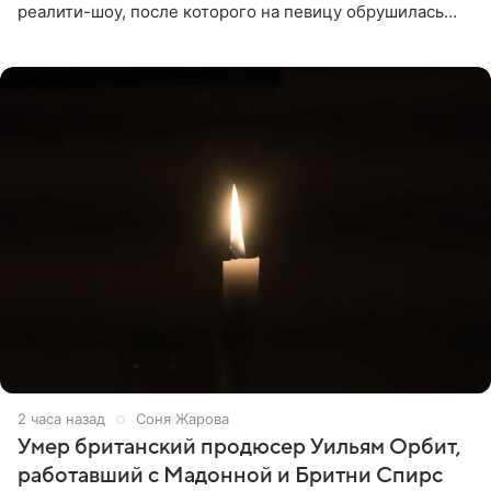
реалити-шоу, после которого на певицу обрушилась
новая волна агрессии. Хейтеры не ограничились
привычной
2 часа назад
Соня Жарова
Умер британский продюсер Уильям Орбит,
работавший с Мадонной и Бритни Спирс