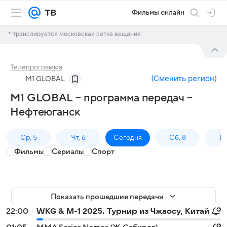
Фильмы онлайн
* транслируется московская сетка вещания
Телепрограмма
(
Сменить регион
)
M1 GLOBAL
M1 GLOBAL – программа передач –
Нефтеюганск
Ср, 5
Чт, 6
Сегодня
Сб, 8
Вс
Фильмы
Сериалы
Спорт
Показать прошедшие передачи
22:00
WKG & M-1 2025. Турнир из Чжаосу, Китай