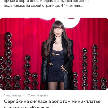
прямо с борта яхты. Кадрами с отдыха артистка
поделилась на своей странице. 44-летняя
знаменитость предстала перед поклонниками в ярком
розовом купальнике с
1 час назад
Соня Жарова
Серябкина снялась в золотом мини-платье
с декольте: «Кошка»