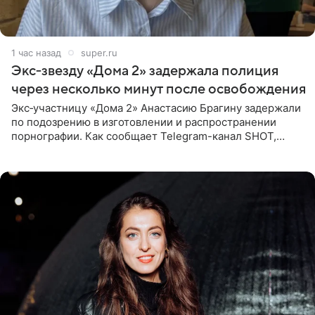
1 час назад
super.ru
Экс‑звезду «Дома 2» задержала полиция
через несколько минут после освобождения
Экс‑участницу «Дома 2» Анастасию Брагину задержали
по подозрению в изготовлении и распространении
порнографии. Как сообщает Telegram-канал SHOT,
девушка может оказаться в СИЗО. Следствие
ходатайствует об