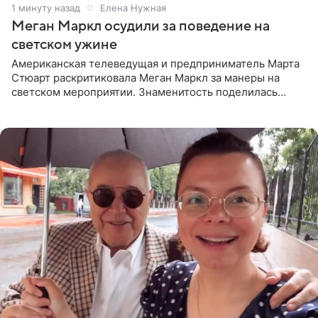
1 минуту назад
Елена Нужная
Меган Маркл осудили за поведение на
светском ужине
Американская телеведущая и предприниматель Марта
Стюарт раскритиковала Меган Маркл за манеры на
светском мероприятии. Знаменитость поделилась
деталями личной встречи с герцогиней Сассекской,
пишет PageSix. По