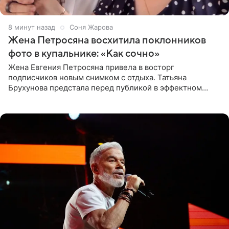
8 минут назад
Соня Жарова
Жена Петросяна восхитила поклонников
фото в купальнике: «Как сочно»
Жена Евгения Петросяна привела в восторг
подписчиков новым снимком с отдыха. Татьяна
Брухунова предстала перед публикой в эффектном
черно-сиреневом монокини, позируя прямо в бассейне.
«Ох, как сочно», «Татьяна,