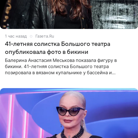
1 час назад
Газета.Ru
41-летняя солистка Большого театра
опубликовала фото в бикини
Балерина Анастасия Меськова показала фигуру в
бикини. 41-летняя солистка Большого театра
позировала в вязаном купальнике у бассейна и
опубликовала фото в личном блоге. Артистка
поделилась кадрами с отдыха за