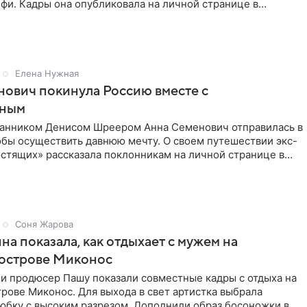
фи. Кадры она опубликовала на личной странице в
ти.
Елена Нужная
ович покинула Россию вместе с
нным
ранником Денисом Шреером Анна Семенович отправилась в
обы осуществить давнюю мечту. О своем путешествии экс-
стящих» рассказала поклонникам на личной странице в
Соня Жарова
на показала, как отдыхает с мужем на
 острове Миконос
 и продюсер Пашу показали совместные кадры с отдыха на
рове Миконос. Для выхода в свет артистка выбрала
юбку с высоким разрезом. Дополнили образ босоножки в