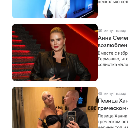
несколько сел
социальной се
39 минут назад
Анна Семен
возлюбле
Вместе с изб
Германию, чт
солистка «Бле
социальной
45 минут назад
Певица Хан
греческом
Певица Ханна
греческом ост
черный топ и 