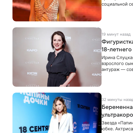
социальной се
красном
19 минут назад
Фигуристка
18-летнего
Ирина Слуцкая
взрослого сын
антураж — со
фигуристка
32 минуты наза
Беременная
ультракор
Звезда «Папин
юбке. Актриса