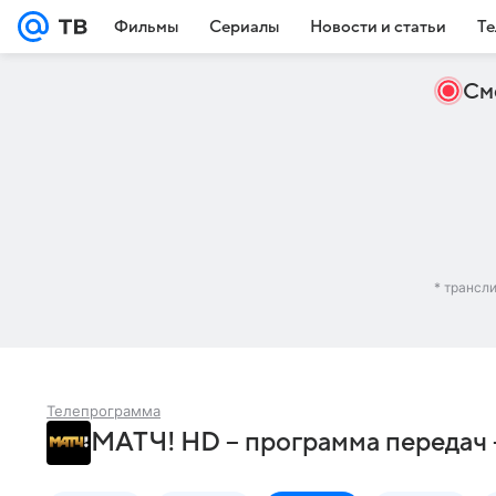
Фильмы
Сериалы
Новости и статьи
Те
См
* трансл
Телепрограмма
МАТЧ! HD – программа передач