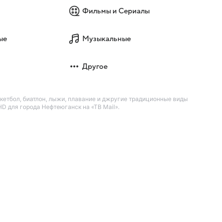
Фильмы и Сериалы
ые
Музыкальные
Другое
кетбол, биатлон, лыжи, плавание и джругие традиционные виды
D для города Нефтеюганск на «ТВ Mail».