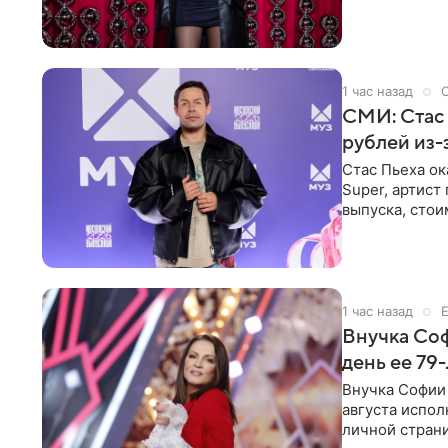
выпрямили во
1 час назад
СМИ: Стас 
рублей из
Стас Пьеха ок
Super, артист
выпуска, стои
1 час назад
Внучка Соф
день ее 79
Внучка Софии 
августа испол
личной стран