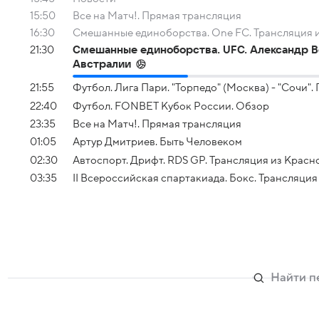
15:50
Все на Матч!. Прямая трансляция
16:30
Смешанные единоборства. One FC. Трансляция и
21:30
Смешанные единоборства. UFC. Александр Во
Австралии
21:55
Футбол. Лига Пари. "Торпедо" (Москва) - "Сочи"
22:40
Футбол. FONBET Кубок России. Обзор
23:35
Все на Матч!. Прямая трансляция
01:05
Артур Дмитриев. Быть Человеком
02:30
Автоспорт. Дрифт. RDS GP. Трансляция из Красн
03:35
II Всероссийская спартакиада. Бокс. Трансляци