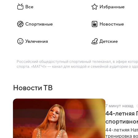
Все
Избранные
Спортивные
Новостные
Увлечения
Детские
Российский общедоступный спортивный телеканал, в эфире котор
спорта. «МАТЧ!» — канал для молодой и семейной аудитории о зд
Новости ТВ
7 минут назад
44-летняя 
спортивно
44-летняя Нат
тренировка во