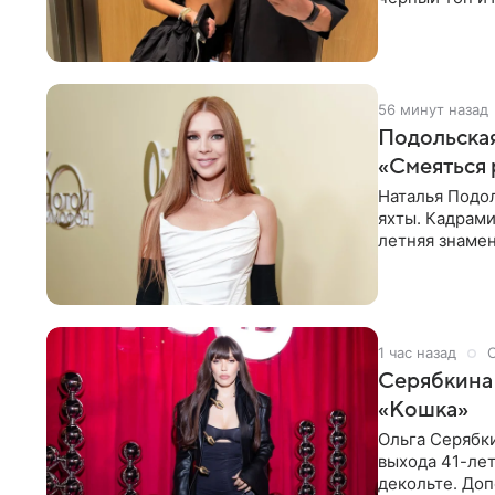
тон, серьги с
56 минут назад
Подольская
«Смеяться 
Наталья Подол
яхты. Кадрами
летняя знаме
купальнике с
1 час назад
Серябкина 
«Кошка»
Ольга Серябки
выхода 41-лет
декольте. До