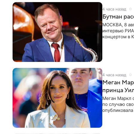
4 часа назад
Бутман рас
МОСКВА, 8 ав
интервью РИА
концертом в К
друзья —
4 часа назад
Меган Мар
принца Уи
Меган Маркл 
по случаю сво
опубликовала 
бассейн с во