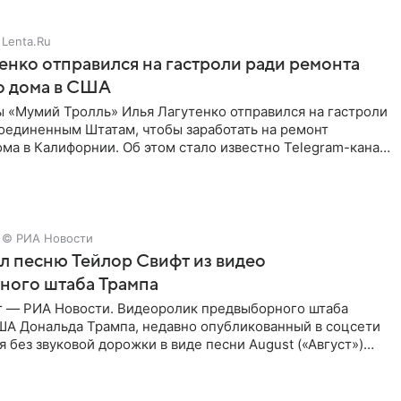
Lenta.Ru
енко отправился на гастроли ради ремонта
о дома в США
ы «Мумий Тролль» Илья Лагутенко отправился на гастроли
Соединенным Штатам, чтобы заработать на ремонт
ма в Калифорнии. Об этом стало известно Telegram-каналу
х
© РИА Новости
ал песню Тейлор Свифт из видео
ного штаба Трампа
г — РИА Новости. Видеоролик предвыборного штаба
ША Дональда Трампа, недавно опубликованный в соцсети
ся без звуковой дорожки в виде песни August («Август»)