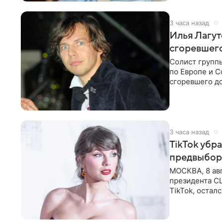
3 часа назад
Илья Лагут
сгоревшег
Солист групп
по Европе и 
сгоревшего до
Shot. В рамка
3 часа назад
TikTok убр
предвыбор
МОСКВА, 8 ав
президента С
TikTok, остал
американской