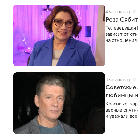
4 часа назад
Роза Сябит
Телеведущая Р
зависит от о
на отношения
канала на
4 часа назад
Советские 
любимцы м
Красивые, ха
верные спутни
и уважали все
в