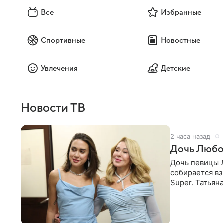
Все
Избранные
Спортивные
Новостные
Увлечения
Детские
Новости ТВ
2 часа назад
Дочь Любо
Дочь певицы Л
собирается вз
Super. Татьян
поскольку им