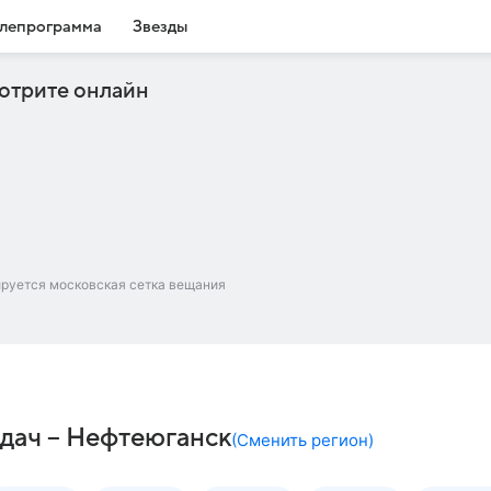
лепрограмма
Звезды
отрите онлайн
ируется московская сетка вещания
едач – Нефтеюганск
(
Сменить регион
)