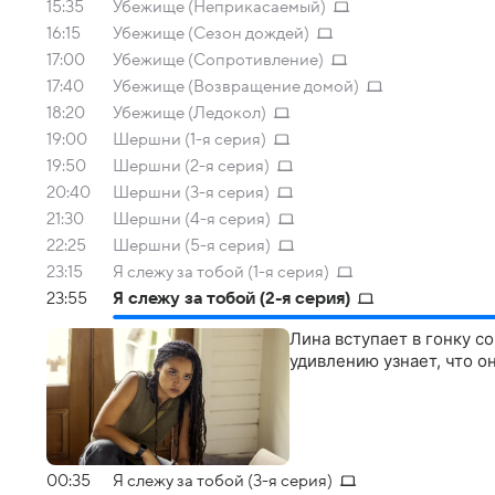
15:35
Убежище (Неприкасаемый)
16:15
Убежище (Сезон дождей)
17:00
Убежище (Сопротивление)
17:40
Убежище (Возвращение домой)
18:20
Убежище (Ледокол)
19:00
Шершни (1-я серия)
19:50
Шершни (2-я серия)
20:40
Шершни (3-я серия)
21:30
Шершни (4-я серия)
22:25
Шершни (5-я серия)
23:15
Я слежу за тобой (1-я серия)
23:55
Я слежу за тобой (2-я серия)
Лина вступает в гонку с
удивлению узнает, что о
00:35
Я слежу за тобой (3-я серия)