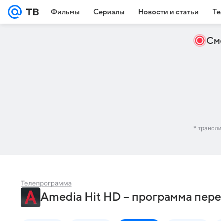
Фильмы
Сериалы
Новости и статьи
Те
См
* трансл
Телепрограмма
Amedia Hit HD – программа пер