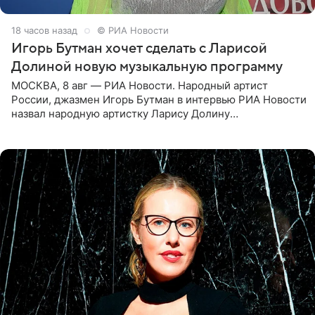
18 часов назад
© РИА Новости
Игорь Бутман хочет сделать с Ларисой
Долиной новую музыкальную программу
МОСКВА, 8 авг — РИА Новости. Народный артист
России, джазмен Игорь Бутман в интервью РИА Новости
назвал народную артистку Ларису Долину
великолепной певицей и рассказал о желании сделать с
ней новую совместную