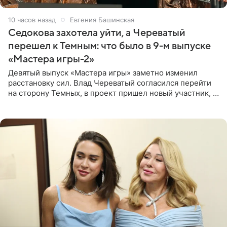
10 часов назад
Евгения Башинская
Седокова захотела уйти, а Череватый
перешел к Темным: что было в 9-м выпуске
«Мастера игры-2»
Девятый выпуск «Мастера игры» заметно изменил
расстановку сил. Влад Череватый согласился перейти
на сторону Темных, в проект пришел новый участник, а
Курбан Омаров и Анна Седокова оказались под таким
давлением.