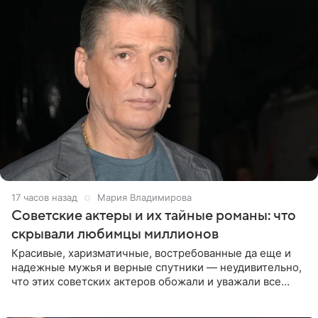
17 часов назад
Мария Владимирова
Советские актеры и их тайные романы: что
скрывали любимцы миллионов
Красивые, харизматичные, востребованные да еще и
надежные мужья и верные спутники — неудивительно,
что этих советских актеров обожали и уважали все
женщины большой страны, и наверняка не раз ставили
их в