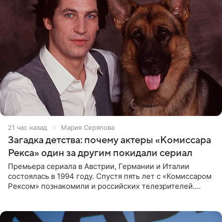
21 час назад
Мария Серяпова
Загадка детства: почему актеры «Комиссара
Рекса» один за другим покидали сериал
Премьера сериала в Австрии, Германии и Италии
состоялась в 1994 году. Спустя пять лет с «Комиссаром
Рексом» познакомили и российских телезрителей.
Необычайно умная собака мгновенно влюбляла в себя
публику. Но и