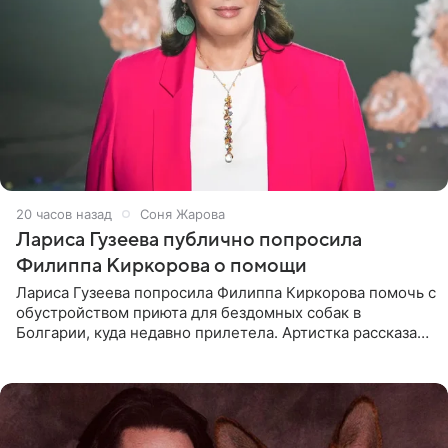
20 часов назад
Соня Жарова
Лариса Гузеева публично попросила
Филиппа Киркорова о помощи
Лариса Гузеева попросила Филиппа Киркорова помочь с
обустройством приюта для бездомных собак в
Болгарии, куда недавно прилетела. Артистка рассказала
о местных волонтерах, которые временно забирают
животных к