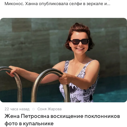
Миконос. Ханна опубликовала селфи в зеркале и
призналась, что сейчас особенно довольна собой. По
словам певицы, она
22 часа назад
Соня Жарова
Жена Петросяна восхищение поклонников
фото в купальнике