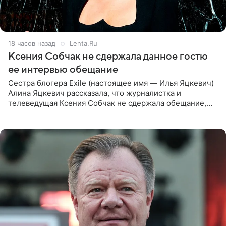
18 часов назад
Lenta.Ru
Ксения Собчак не сдержала данное гостю
ее интервью обещание
Сестра блогера Exile (настоящее имя — Илья Яцкевич)
Алина Яцкевич рассказала, что журналистка и
телеведущая Ксения Собчак не сдержала обещание,
которое дала ему во время интервью с ним. Об этом она
заявила в