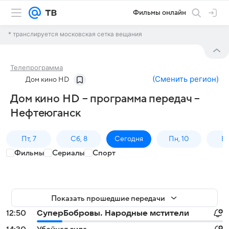
Фильмы онлайн
* транслируется московская сетка вещания
Телепрограмма
(
Сменить регион
)
Дом кино HD
Дом кино HD – программа передач –
Нефтеюганск
Пт, 7
Сб, 8
Сегодня
Пн, 10
Вт,
Фильмы
Сериалы
Спорт
Показать прошедшие передачи
12:50
СуперБобровы. Народные мстители