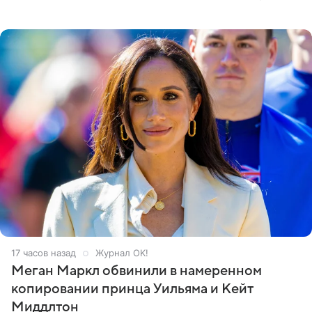
Кремлевском дворце, а вместе с ним на сцену выйдут
его друзья —
17 часов назад
Журнал OK!
Меган Маркл обвинили в намеренном
копировании принца Уильяма и Кейт
Миддлтон