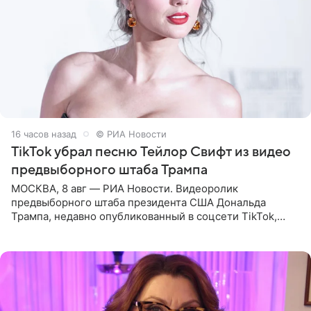
16 часов назад
© РИА Новости
TikTok убрал песню Тейлор Свифт из видео
предвыборного штаба Трампа
МОСКВА, 8 авг — РИА Новости. Видеоролик
предвыборного штаба президента США Дональда
Трампа, недавно опубликованный в соцсети TikTok,
остался без звуковой дорожки в виде песни August
(«Август») американской