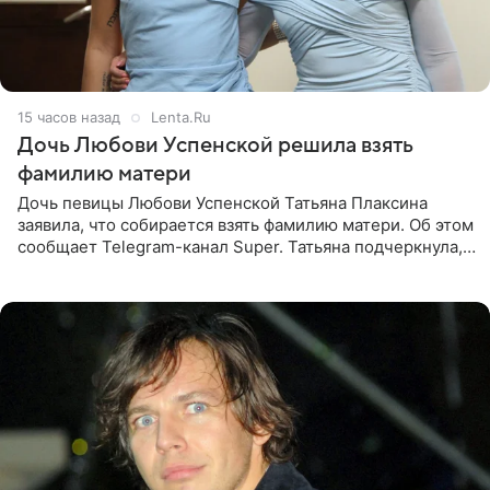
15 часов назад
Lenta.Ru
Дочь Любови Успенской решила взять
фамилию матери
Дочь певицы Любови Успенской Татьяна Плаксина
заявила, что собирается взять фамилию матери. Об этом
сообщает Telegram-канал Super. Татьяна подчеркнула,
что приняла решение о смене фамилии, поскольку
именно от