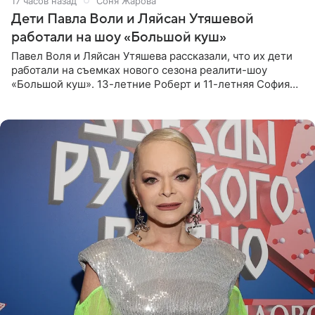
17 часов назад
Соня Жарова
Дети Павла Воли и Ляйсан Утяшевой
работали на шоу «Большой куш»
Павел Воля и Ляйсан Утяшева рассказали, что их дети
работали на съемках нового сезона реалити-шоу
«Большой куш». 13-летние Роберт и 11-летняя София
отправились вместе с родителями в Таиланд и успели
поработать