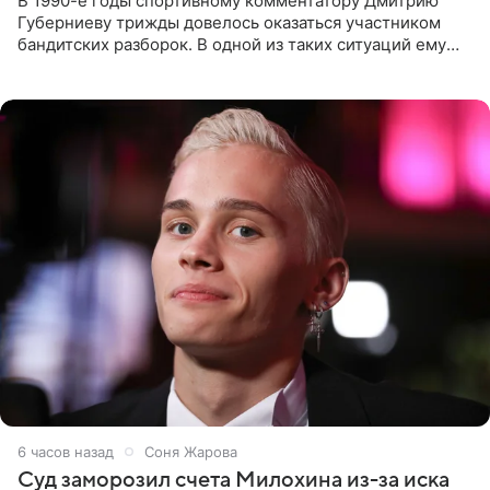
В 1990-е годы спортивному комментатору Дмитрию
Губерниеву трижды довелось оказаться участником
бандитских разборок. В одной из таких ситуаций ему
выдали тяжелый предмет и приказали вступить в драку,
однако он
6 часов назад
Соня Жарова
Суд заморозил счета Милохина из-за иска