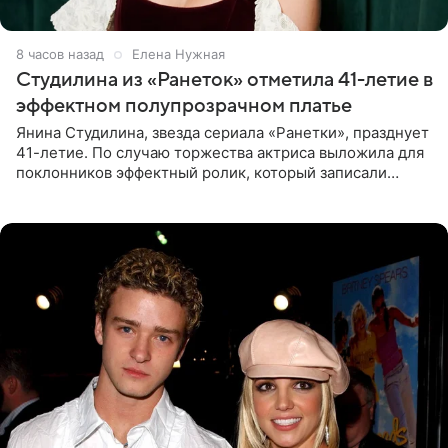
8 часов назад
Елена Нужная
Студилина из «Ранеток» отметила 41-летие в
эффектном полупрозрачном платье
Янина Студилина, звезда сериала «Ранетки», празднует
41-летие. По случаю торжества актриса выложила для
поклонников эффектный ролик, который записали
прошлой ночью. В кадре артистка предстала в
вечернем