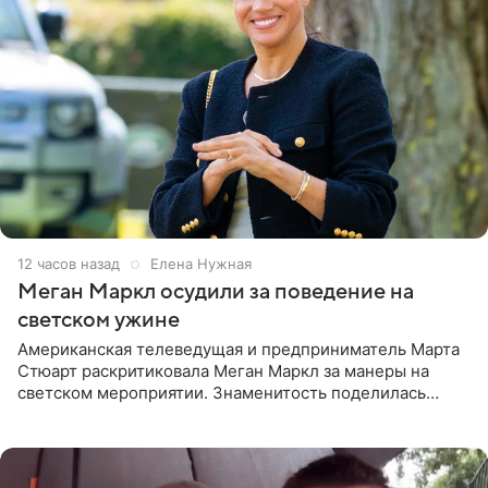
12 часов назад
Елена Нужная
Меган Маркл осудили за поведение на
светском ужине
Американская телеведущая и предприниматель Марта
Стюарт раскритиковала Меган Маркл за манеры на
светском мероприятии. Знаменитость поделилась
деталями личной встречи с герцогиней Сассекской,
пишет PageSix. По