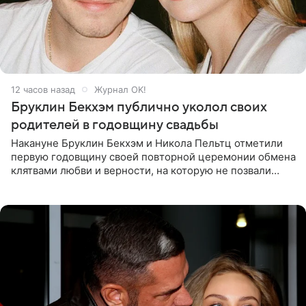
12 часов назад
Журнал OK!
Бруклин Бекхэм публично уколол своих
родителей в годовщину свадьбы
Накануне Бруклин Бекхэм и Никола Пельтц отметили
первую годовщину своей повторной церемонии обмена
клятвами любви и верности, на которую не позвали
никого из клана Бекхэм. По словам инсайдеров, пара
считает это