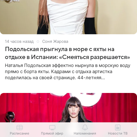
14 часов назад
Соня Жарова
Подольская прыгнула в море с яхты на
отдыхе в Испании: «Смеяться разрешается»
Наталья Подольская эффектно нырнула в морскую воду
прямо с борта яхты. Кадрами с отдыха артистка
поделилась на своей странице. 44-летняя
знаменитость предстала перед поклонниками в ярком
розовом купальнике с
Расписание
Прямой эфир
Напоминания
Новости ТВ