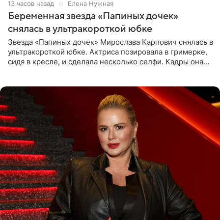
13 часов назад
Елена Нужная
Беременная звезда «Папиных дочек»
снялась в ультракороткой юбке
Звезда «Папиных дочек» Мирослава Карпович снялась в
ультракороткой юбке. Актриса позировала в гримерке,
сидя в кресле, и сделала несколько селфи. Кадры она
опубликовала на личной странице в социальной сети.