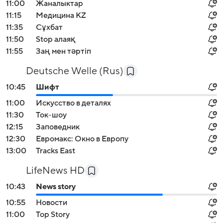
11:00
Жаналыктар
11:15
Медицина KZ
11:35
Cұхбат
11:50
Stop алаяқ
11:55
Заң мен тәртіп
Deutsche Welle (Rus)
10:45
Шифт
11:00
Искусство в деталях
11:30
Ток-шоу
12:15
Заповедник
12:30
Евромакс: Окно в Европу
13:00
Tracks East
LifeNews HD
10:43
News story
10:55
Новости
11:00
Top Story