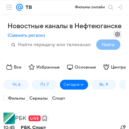
Фильмы онлайн
Новостные каналы в Нефтеюганске
(
Сменить регион
)
Найти
Все
Избранные
Основные
Централ
Чт, 6
Пт, 7
Сегодня
Вс, 9
П
Фильмы
Сериалы
Спорт
РБК
10:45
РБК. Спорт