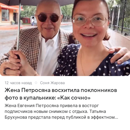
12 часов назад
Соня Жарова
Жена Петросяна восхитила поклонников
фото в купальнике: «Как сочно»
Жена Евгения Петросяна привела в восторг
подписчиков новым снимком с отдыха. Татьяна
Брухунова предстала перед публикой в эффектном
черно-сиреневом монокини, позируя прямо в бассейне.
«Ох, как сочно», «Татьяна,