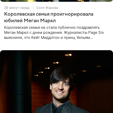
38 минут назад
Соня Жарова
Королевская семья проигнорировала
юбилей Меган Маркл
Королевская семья не стала публично поздравлять
Меган Маркл с днем рождения. Журналисты Page Six
выяснили, что Кейт Миддлтон и принц Уильям
проигнорировали эту дату в своих соцсетях. По словам
экспертов,