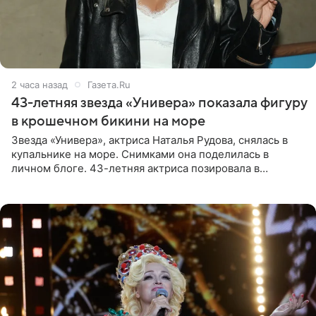
2 часа назад
Газета.Ru
43-летняя звезда «Универа» показала фигуру
в крошечном бикини на море
Звезда «Универа», актриса Наталья Рудова, снялась в
купальнике на море. Снимками она поделилась в
личном блоге. 43-летняя актриса позировала в
бордовом крошечном бикини с золотыми деталями.
Волосы Рудова