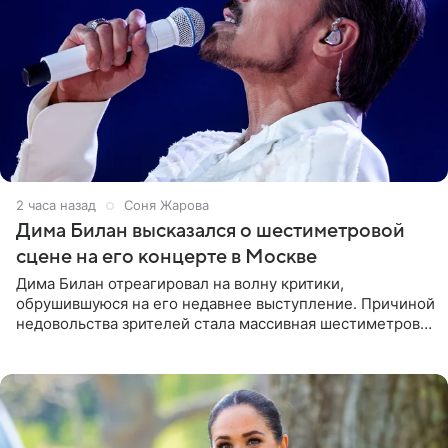
2 часа назад
Соня Жарова
Дима Билан высказался о шестиметровой
сцене на его концерте в Москве
Дима Билан отреагировал на волну критики,
обрушившуюся на его недавнее выступление. Причиной
недовольства зрителей стала массивная шестиметровая
конструкция сцены, которая полностью перекрыла
обзор артиста для