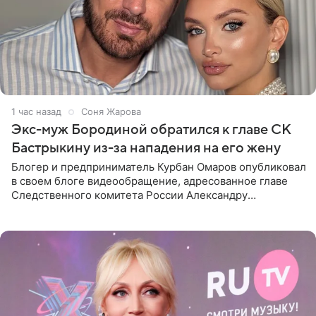
1 час назад
Соня Жарова
Экс-муж Бородиной обратился к главе СК
Бастрыкину из-за нападения на его жену
Блогер и предприниматель Курбан Омаров опубликовал
в своем блоге видеообращение, адресованное главе
Следственного комитета России Александру
Бастрыкину. Бизнесмен рассказал, что 1 августа в
центре Москвы трое