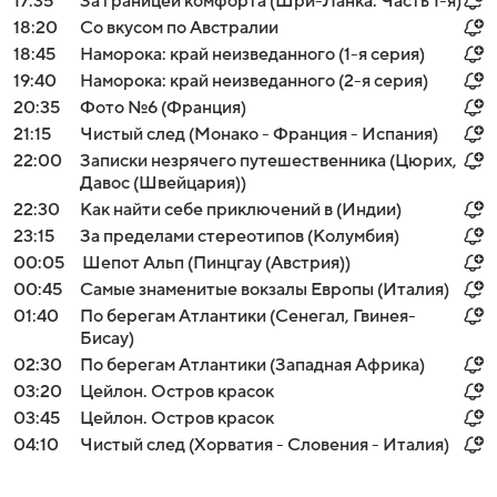
17:35
За границей комфорта (Шри-Ланка. Часть 1-я)
18:20
Со вкусом по Австралии
18:45
Наморока: край неизведанного (1-я серия)
19:40
Наморока: край неизведанного (2-я серия)
20:35
Фото №6 (Франция)
21:15
Чистый след (Монако - Франция - Испания)
22:00
Записки незрячего путешественника (Цюрих,
Давос (Швейцария))
22:30
Как найти себе приключений в (Индии)
23:15
За пределами стереотипов (Колумбия)
00:05
Шепот Альп (Пинцгау (Австрия))
00:45
Самые знаменитые вокзалы Европы (Италия)
01:40
По берегам Атлантики (Сенегал, Гвинея-
Бисау)
02:30
По берегам Атлантики (Западная Африка)
03:20
Цейлон. Остров красок
03:45
Цейлон. Остров красок
04:10
Чистый след (Хорватия - Словения - Италия)