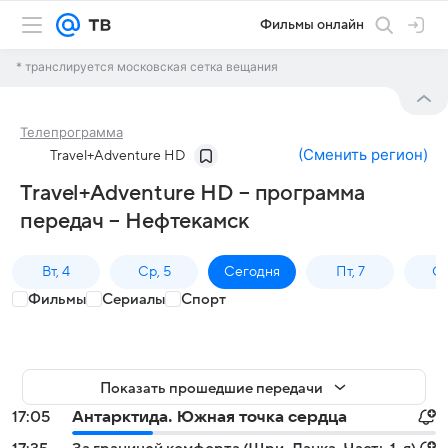
Фильмы онлайн
* транслируется московская сетка вещания
Телепрограмма
(
Сменить регион
)
Travel+Adventure HD
Travel+Adventure HD – программа
передач – Нефтекамск
Вт, 4
Ср, 5
Сегодня
Пт, 7
Сб
Фильмы
Сериалы
Спорт
Показать прошедшие передачи
17:05
Антарктида. Южная точка сердца