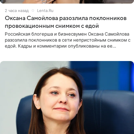
2 часа назад
Lenta.Ru
Оксана Самойлова разозлила поклонников
провокационным снимком с едой
Российская блогерша и бизнесвумен Оксана Самойлова
разозлила поклонников в сети непристойным снимком с
едой. Кадры и комментарии опубликованы на ее
странице в Instagram (принадлежит компании Meta,
признанной