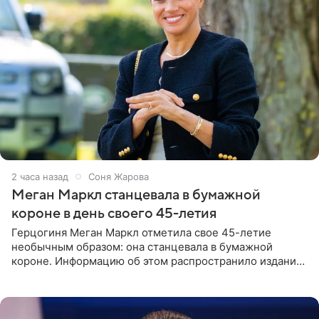
2 часа назад
Соня Жарова
Меган Маркл станцевала в бумажной
короне в день своего 45-летия
Герцогиня Меган Маркл отметила свое 45-летие
необычным образом: она станцевала в бумажной
короне. Информацию об этом распространило издание
People. На праздновании в своем особняке в Монтесито
именинница