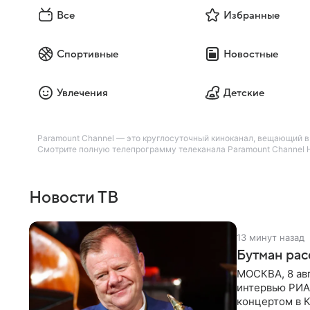
Все
Избранные
Спортивные
Новостные
Увлечения
Детские
Paramount Channel — это круглосуточный киноканал, вещающий в 
Смотрите полную телепрограмму телеканала Paramount Channel H
Новости ТВ
13 минут назад
Бутман рас
МОСКВА, 8 ав
интервью РИА
концертом в К