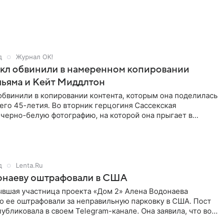
д
Журнал OK!
кл обвинили в намеренном копировании
льяма и Кейт Миддлтон
обвинили в копировании контента, которым она поделилась
его 45-летия. Во вторник герцогиня Сассекская
черно-белую фотографию, на которой она прыгает в
здушными
д
Lenta.Ru
онаеву оштрафовали в США
ывшая участница проекта «Дом 2» Алена Водонаева
то ее оштрафовали за неправильную парковку в США. Пост
публиковала в своем Telegram-канале. Она заявила, что во