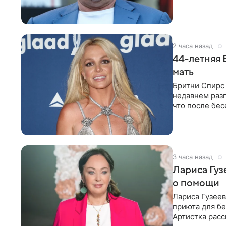
певица Варвар
2 часа назад
44-летняя 
мать
Бритни Спирс 
недавнем разг
что после бе
артистки
3 часа назад
Лариса Гу
о помощи
Лариса Гузее
приюта для бе
Артистка расс