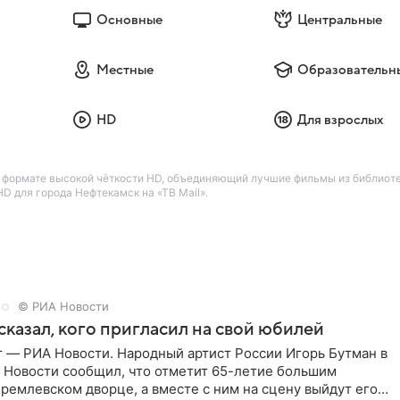
Основные
Центральные
Местные
Образовательн
HD
Для взрослых
формате высокой чёткости HD, объединяющий лучшие фильмы из библиотеки
D для города Нефтекамск на «ТВ Mail».
© РИА Новости
сказал, кого пригласил на свой юбилей
г — РИА Новости. Народный артист России Игорь Бутман в
 Новости сообщил, что отметит 65-летие большим
ремлевском дворце, а вместе с ним на сцену выйдут его