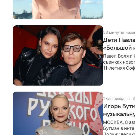
53 минуты наза
Дети Павла
«Большой 
Павел Воля и 
съемках новог
11-летняя Соф
поработать
1 час назад
Игорь Бутм
музыкальн
МОСКВА, 8 ав
Бутман в инт
Долину велико