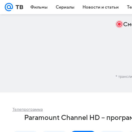
Фильмы
Сериалы
Новости и статьи
Те
См
* трансл
Телепрограмма
Paramount Channel HD – програ