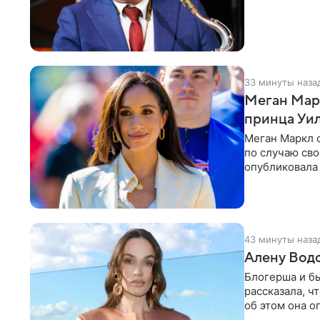
друзья —
33 минуты наза
Меган Мар
принца Уи
Меган Маркл 
по случаю сво
опубликовала 
бассейн с во
43 минуты наза
Алену Вод
Блогерша и б
рассказала, ч
об этом она о
время отдыха