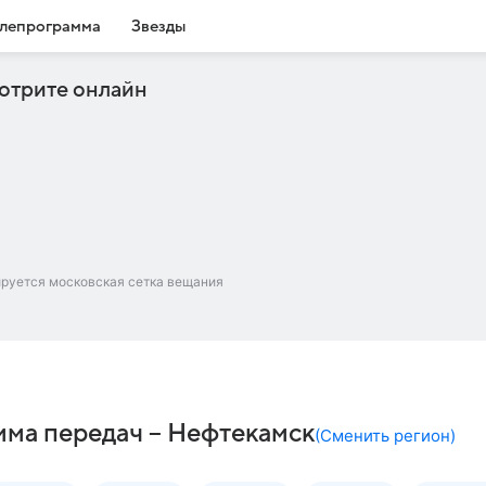
лепрограмма
Звезды
отрите онлайн
ируется московская сетка вещания
мма передач – Нефтекамск
(
Сменить регион
)