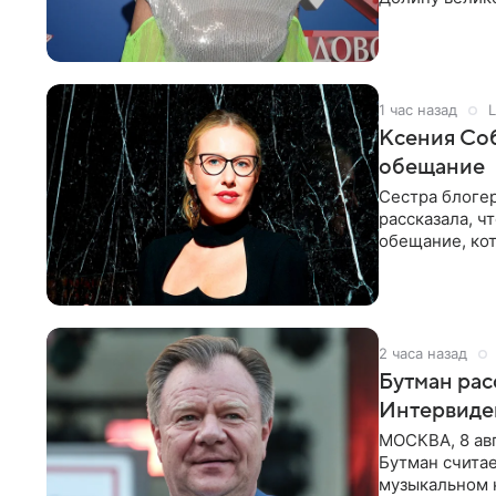
новую совмес
1 час назад
L
Ксения Соб
обещание
Сестра блогер
рассказала, ч
обещание, кот
заявила в
2 часа назад
Бутман рас
Интервиде
МОСКВА, 8 ав
Бутман счита
музыкальном 