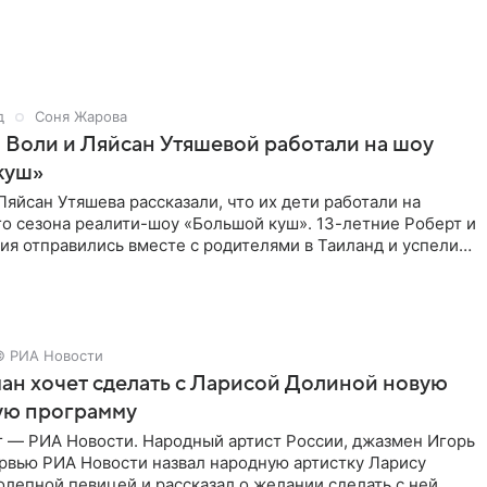
д
Соня Жарова
 Воли и Ляйсан Утяшевой работали на шоу
куш»
Ляйсан Утяшева рассказали, что их дети работали на
о сезона реалити-шоу «Большой куш». 13-летние Роберт и
ия отправились вместе с родителями в Таиланд и успели
© РИА Новости
ан хочет сделать с Ларисой Долиной новую
ую программу
г — РИА Новости. Народный артист России, джазмен Игорь
ервью РИА Новости назвал народную артистку Ларису
лепной певицей и рассказал о желании сделать с ней