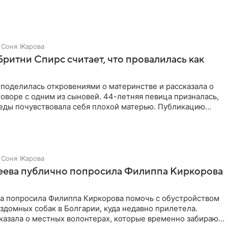
а Убель, так
Соня Жарова
Бритни Спирс считает, что провалилась как
поделилась откровениями о материнстве и рассказала о
оворе с одним из сыновей. 44-летняя певица призналась,
седы почувствовала себя плохой матерью. Публикацию
Соня Жарова
зеева публично попросила Филиппа Киркорова
ва попросила Филиппа Киркорова помочь с обустройством
здомных собак в Болгарии, куда недавно прилетела.
казала о местных волонтерах, которые временно забирают