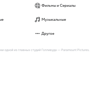
Фильмы и Сериалы
ые
Музыкальные
Другое
 одной из главных студий Голливуда — Paramount Pictures.