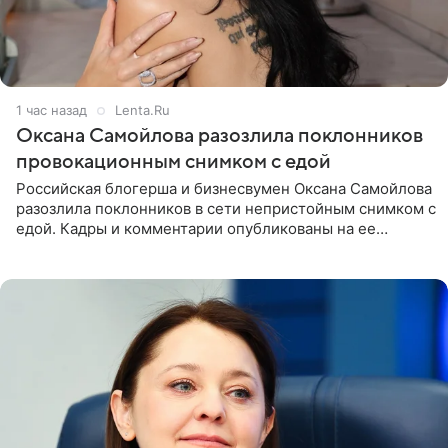
1 час назад
Lenta.Ru
Оксана Самойлова разозлила поклонников
провокационным снимком с едой
Российская блогерша и бизнесвумен Оксана Самойлова
разозлила поклонников в сети непристойным снимком с
едой. Кадры и комментарии опубликованы на ее
странице в Instagram (принадлежит компании Meta,
признанной