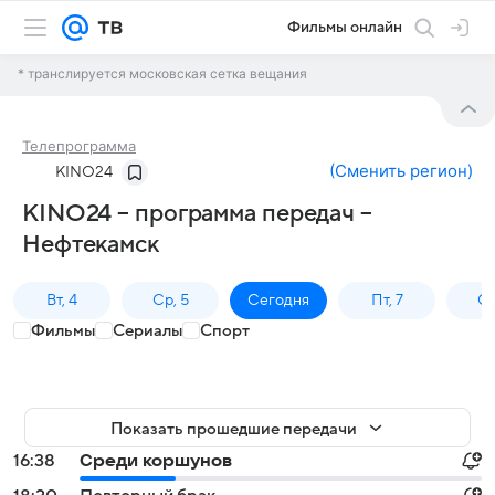
Фильмы онлайн
* транслируется московская сетка вещания
Телепрограмма
(
Сменить регион
)
KINO24
KINO24 – программа передач –
Нефтекамск
Вт, 4
Ср, 5
Сегодня
Пт, 7
Сб
Фильмы
Сериалы
Спорт
Показать прошедшие передачи
16:38
Среди коршунов