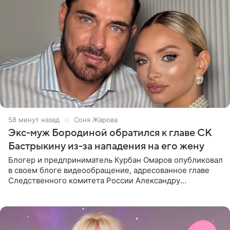
58 минут назад
Соня Жарова
Экс-муж Бородиной обратился к главе СК
Бастрыкину из-за нападения на его жену
Блогер и предприниматель Курбан Омаров опубликовал
в своем блоге видеообращение, адресованное главе
Следственного комитета России Александру
Бастрыкину. Бизнесмен рассказал, что 1 августа в
центре Москвы трое