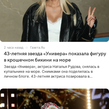
2 часа назад
Газета.Ru
43-летняя звезда «Универа» показала фигуру
в крошечном бикини на море
Звезда «Универа», актриса Наталья Рудова, снялась в
купальнике на море. Снимками она поделилась в
личном блоге. 43-летняя актриса позировала в
бордовом крошечном бикини с золотыми деталями.
Волосы Рудова