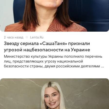
2 часа назад
Lenta.Ru
Звезду сериала «СашаТаня» признали
угрозой нацбезопасности на Украине
Министерство культуры Украины пополнило перечень
лиц, представляющих угрозу национальной
безопасности страны, двумя российскими деятелями —
в список включены актриса Валентина Рубцова,
известная зрителям по