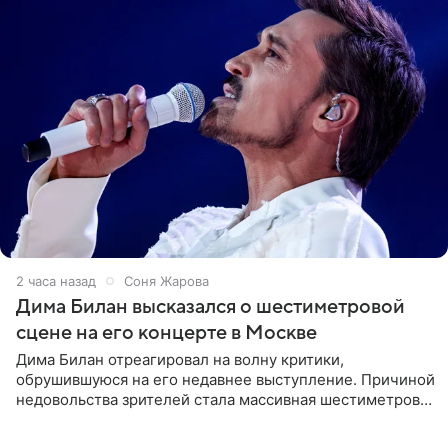
2 часа назад
Соня Жарова
Дима Билан высказался о шестиметровой
сцене на его концерте в Москве
Дима Билан отреагировал на волну критики,
обрушившуюся на его недавнее выступление. Причиной
недовольства зрителей стала массивная шестиметровая
конструкция сцены, которая полностью перекрыла
обзор артиста для