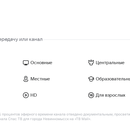
Основные
Центральные
Местные
Образовательн
HD
Для взрослых
 процентов эфирного времени канала отведено документальным, просвет
ала Спас ТВ для города Невинномысск на «ТВ Mail».