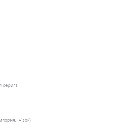
я серия)
перия. IV век)