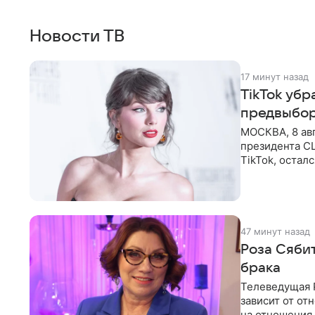
Новости ТВ
17 минут назад
TikTok уб
предвыбор
МОСКВА, 8 ав
президента С
TikTok, остал
американской
47 минут назад
Роза Сяби
брака
Телеведущая Р
зависит от о
на отношения