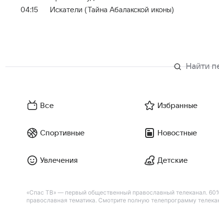
04:15
Искатели (Тайна Абалакской иконы)
Все
Избранные
Спортивные
Новостные
Увлечения
Детские
«Спас ТВ» — первый общественный православный телеканал. 60%
православная тематика. Смотрите полную телепрограмму телекан