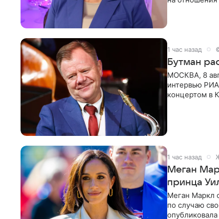
канала на
1 час назад
Бутман рас
МОСКВА, 8 ав
интервью РИА
концертом в К
друзья —
1 час назад
Меган Мар
принца Уи
Меган Маркл 
по случаю сво
опубликовала 