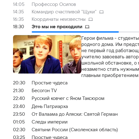
14:05
Профессор Осипов
14:35
Командир счастливой "Щуки"
16:35
Координаты неизвестны
18:30
Это мы не проходили
Герои фильма - студенты
родного дома. Им предст
не первый год работающи
учителю завоевать автор
школьной обстановке, о 
незаметно стать нужным
главным приобретением 
20:30
Простые чудеса
21:30
Бесогон TV
22:40
Русский ковчег с Яном Таксюром
23:40
День Патриарха
23:50
От Валаама до Аляски: Святой Герман
01:05
Следы империи
02:30
Святыни России (Смоленская область)
03:25
Простые чудеса