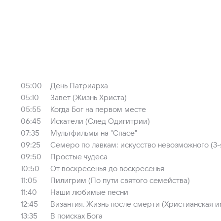
05:00
День Патриарха
05:10
Завет (Жизнь Христа)
05:55
Когда Бог на первом месте
06:45
Искатели (След Одигитрии)
07:35
Мультфильмы на "Спасе"
09:25
Семеро по лавкам: искусство невозможного (3-
09:50
Простые чудеса
10:50
От воскресенья до воскресенья
11:05
Пилигрим (По пути святого семейства)
11:40
Наши любимые песни
12:45
Византия. Жизнь после смерти (Христианская им
13:35
В поиcках Бoга