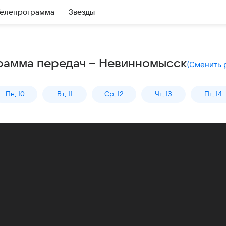
елепрограмма
Звезды
грамма передач – Невинномысск
(
Сменить 
Пн, 10
Вт, 11
Ср, 12
Чт, 13
Пт, 14