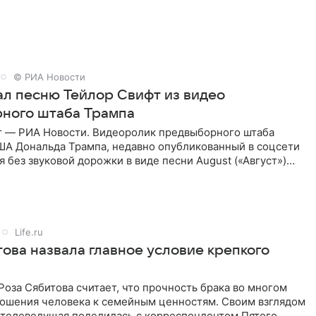
© РИА Новости
рал песню Тейлор Свифт из видео
ного штаба Трампа
г — РИА Новости. Видеоролик предвыборного штаба
ША Дональда Трампа, недавно опубликованный в соцсети
ся без звуковой дорожки в виде песни August («Август»)
Life.ru
това назвала главное условие крепкого
оза Сябитова считает, что прочность брака во многом
тношения человека к семейным ценностям. Своим взглядом
 телеведущая поделилась с корреспондентом Пятого