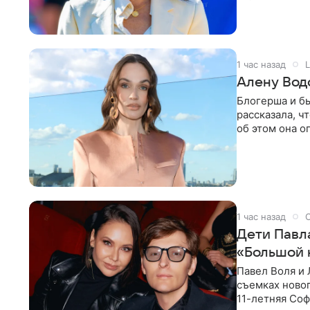
бассейн с во
1 час назад
L
Алену Вод
Блогерша и б
рассказала, ч
об этом она о
время отдыха
1 час назад
Дети Павл
«Большой 
Павел Воля и 
съемках новог
11-летняя Соф