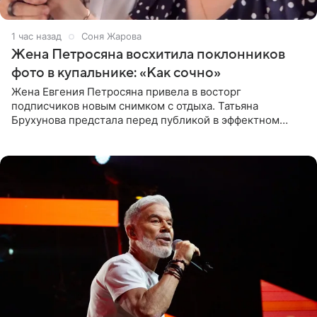
1 час назад
Соня Жарова
Жена Петросяна восхитила поклонников
фото в купальнике: «Как сочно»
Жена Евгения Петросяна привела в восторг
подписчиков новым снимком с отдыха. Татьяна
Брухунова предстала перед публикой в эффектном
черно-сиреневом монокини, позируя прямо в бассейне.
«Ох, как сочно», «Татьяна,