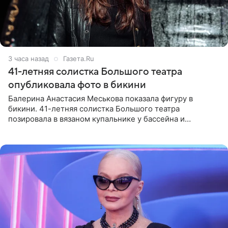
3 часа назад
Газета.Ru
41-летняя солистка Большого театра
опубликовала фото в бикини
Балерина Анастасия Меськова показала фигуру в
бикини. 41-летняя солистка Большого театра
позировала в вязаном купальнике у бассейна и
опубликовала фото в личном блоге. Артистка
поделилась кадрами с отдыха за