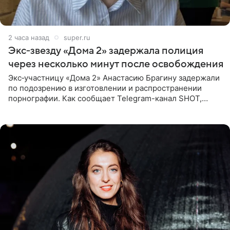
2 часа назад
super.ru
Экс‑звезду «Дома 2» задержала полиция
через несколько минут после освобождения
Экс‑участницу «Дома 2» Анастасию Брагину задержали
по подозрению в изготовлении и распространении
порнографии. Как сообщает Telegram-канал SHOT,
девушка может оказаться в СИЗО. Следствие
ходатайствует об