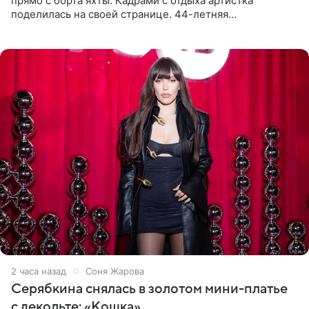
прямо с борта яхты. Кадрами с отдыха артистка
поделилась на своей странице. 44-летняя
знаменитость предстала перед поклонниками в ярком
розовом купальнике с
2 часа назад
Соня Жарова
Серябкина снялась в золотом мини-платье
с декольте: «Кошка»