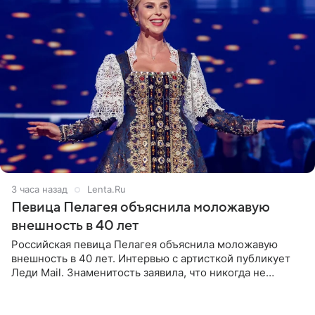
3 часа назад
Lenta.Ru
Певица Пелагея объяснила моложавую
внешность в 40 лет
Российская певица Пелагея объяснила моложавую
внешность в 40 лет. Интервью с артисткой публикует
Леди Mail. Знаменитость заявила, что никогда не
прибегала к филлерам. При этом она регулярно
посещает