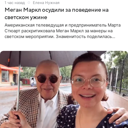
1 час назад
Елена Нужная
Меган Маркл осудили за поведение на
светском ужине
Американская телеведущая и предприниматель Марта
Стюарт раскритиковала Меган Маркл за манеры на
светском мероприятии. Знаменитость поделилась
деталями личной встречи с герцогиней Сассекской,
пишет PageSix. По