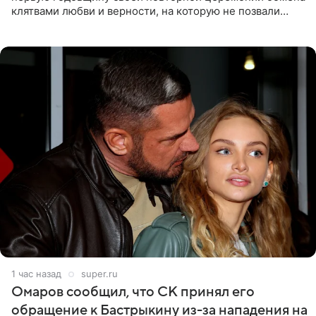
клятвами любви и верности, на которую не позвали
никого из клана Бекхэм. По словам инсайдеров, пара
считает это
1 час назад
super.ru
Омаров сообщил, что СК принял его
обращение к Бастрыкину из-за нападения на