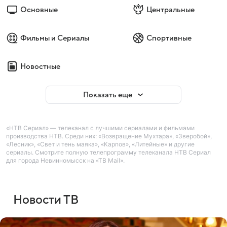
Основные
Центральные
Фильмы и Сериалы
Спортивные
Новостные
Показать еще
«НТВ Сериал» — телеканал с лучшими сериалами и фильмами
производства НТВ. Среди них: «Возвращение Мухтара», «Зверобой»,
«Лесник», «Свет и тень маяка», «Карпов», «Литейные» и другие
сериалы. Смотрите полную телепрограмму телеканала НТВ Сериал
для города Невинномысск на «ТВ Mail».
Новости ТВ