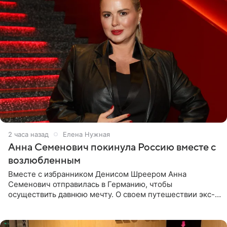
2 часа назад
Елена Нужная
Анна Семенович покинула Россию вместе с
возлюбленным
Вместе с избранником Денисом Шреером Анна
Семенович отправилась в Германию, чтобы
осуществить давнюю мечту. О своем путешествии экс-
солистка «Блестящих» рассказала поклонникам на
личной странице в социальной