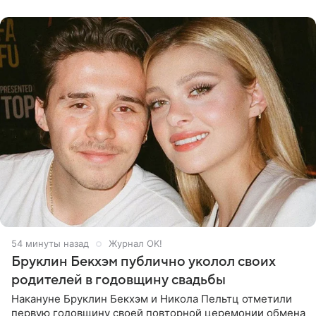
многого,
54 минуты назад
Журнал OK!
Бруклин Бекхэм публично уколол своих
родителей в годовщину свадьбы
Накануне Бруклин Бекхэм и Никола Пельтц отметили
первую годовщину своей повторной церемонии обмена