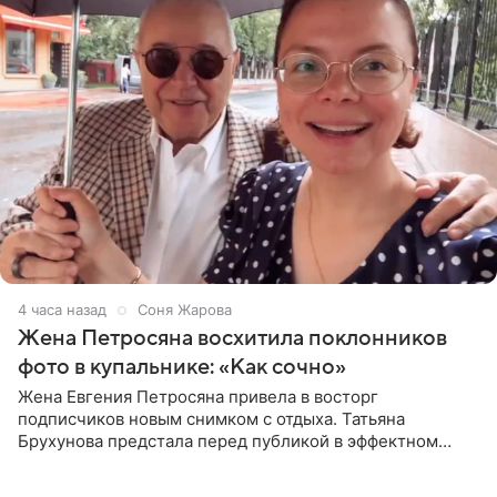
4 часа назад
Соня Жарова
Жена Петросяна восхитила поклонников
фото в купальнике: «Как сочно»
Жена Евгения Петросяна привела в восторг
подписчиков новым снимком с отдыха. Татьяна
Брухунова предстала перед публикой в эффектном
черно-сиреневом монокини, позируя прямо в бассейне.
«Ох, как сочно», «Татьяна,