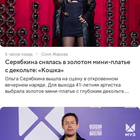
5 часов назад
Соня Жарова
Серябкина снялась в золотом мини-платье
с декольте: «Кошка»
Ольга Серябкина вышла на сцену в откровенном
вечернем наряде. Для выхода 41-летняя артистка
выбрала золотое мини-платье с глубоким декольте.
Дополнением к образу стали бежевые мюли. Стилисты
выпрямили волосы