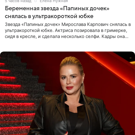
5 часов назад
Елена Нужная
Беременная звезда «Папиных дочек»
снялась в ультракороткой юбке
Звезда «Папиных дочек» Мирослава Карпович снялась в
ультракороткой юбке. Актриса позировала в гримерке,
сидя в кресле, и сделала несколько селфи. Кадры она
опубликовала на личной странице в социальной сети.