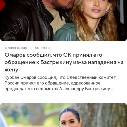
4 часа назад
super.ru
Омаров сообщил, что СК принял его
обращение к Бастрыкину из-за нападения на
жену
Курбан Омаров сообщил, что Следственный комитет
России принял его обращение, адресованное
председателю ведомства Александру Бастрыкину.
Бизнесмен опубликовал ответ Информационного
центра СК в личном блоге. В