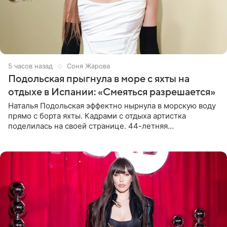
5 часов назад
Соня Жарова
Подольская прыгнула в море с яхты на
отдыхе в Испании: «Смеяться разрешается»
Наталья Подольская эффектно нырнула в морскую воду
прямо с борта яхты. Кадрами с отдыха артистка
поделилась на своей странице. 44-летняя
знаменитость предстала перед поклонниками в ярком
розовом купальнике с