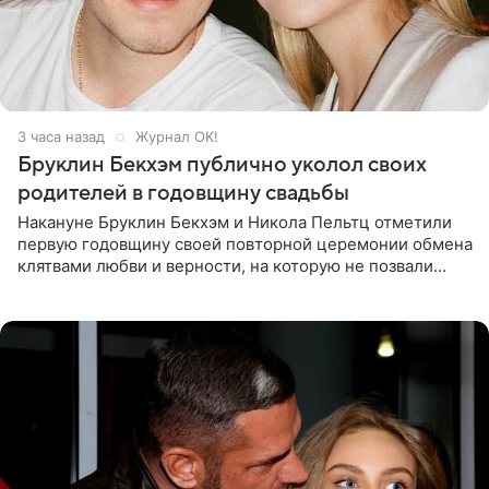
3 часа назад
Журнал OK!
Бруклин Бекхэм публично уколол своих
родителей в годовщину свадьбы
Накануне Бруклин Бекхэм и Никола Пельтц отметили
первую годовщину своей повторной церемонии обмена
клятвами любви и верности, на которую не позвали
никого из клана Бекхэм. По словам инсайдеров, пара
считает это