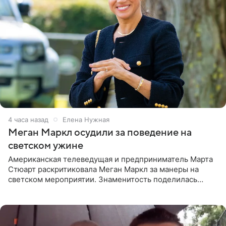
4 часа назад
Елена Нужная
Меган Маркл осудили за поведение на
светском ужине
Американская телеведущая и предприниматель Марта
Стюарт раскритиковала Меган Маркл за манеры на
светском мероприятии. Знаменитость поделилась
деталями личной встречи с герцогиней Сассекской,
пишет PageSix. По