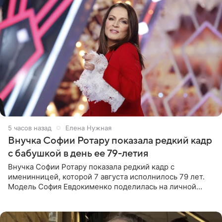
5 часов назад
Елена Нужная
Внучка Софии Ротару показала редкий кадр
с бабушкой в день ее 79-летия
Внучка Софии Ротару показала редкий кадр с
именинницей, которой 7 августа исполнилось 79 лет.
Модель София Евдокименко поделилась на личной
странице в социальной сети фотографией знаменитой
бабушки. На снимке