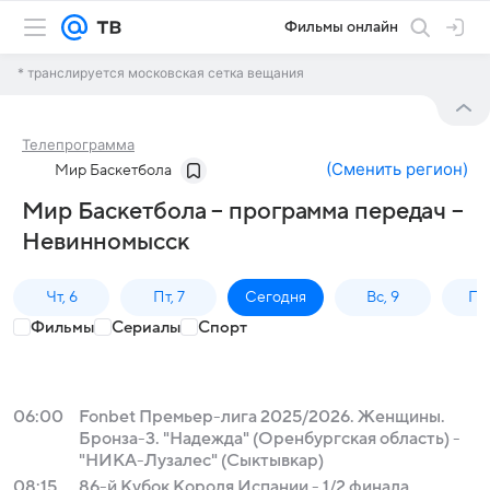
Фильмы онлайн
* транслируется московская сетка вещания
Телепрограмма
(
Сменить регион
)
Мир Баскетбола
Мир Баскетбола – программа передач –
Невинномысск
Чт, 6
Пт, 7
Сегодня
Вс, 9
Пн,
Фильмы
Сериалы
Спорт
06:00
Fonbet Премьер-лига 2025/2026. Женщины.
Бронза-3. "Надежда" (Оренбургская область) -
"НИКА-Лузалес" (Сыктывкар)
08:15
86-й Кубок Короля Испании - 1/2 финала.