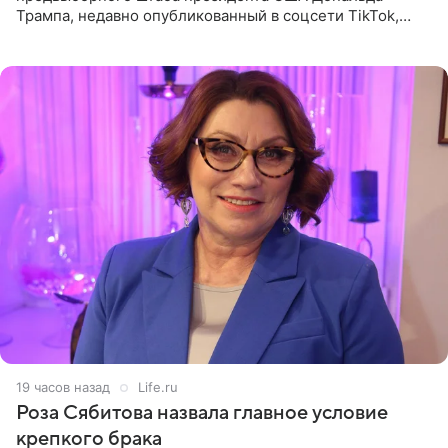
Трампа, недавно опубликованный в соцсети TikTok,
остался без звуковой дорожки в виде песни August
(«Август») американской
19 часов назад
Life.ru
Роза Сябитова назвала главное условие
крепкого брака