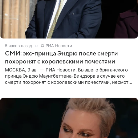
5 часов назад
© РИА Новости
СМИ: экс-принца Эндрю после смерти
похоронят с королевскими почестями
МОСКВА, 9 авг — РИА Новости. Бывшего британского
принца Эндрю Маунтбеттена-Виндзора в случае его
смерти похоронят с королевскими почестями, несмотря
на лишение всех титулов, сообщает Daily Mail со
ссылкой на