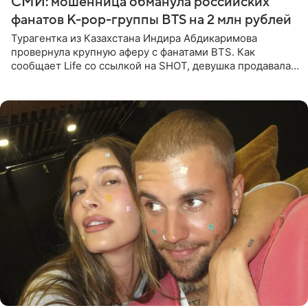
СМИ: мошенница обманула российских
фанатов K-pop-группы BTS на 2 млн рублей
Турагентка из Казахстана Индира Абдикаримова
провернула крупную аферу с фанатами BTS. Как
сообщает Life со ссылкой на SHOT, девушка продавала
поддельные туры на концерт группы в Пусане. По
данным издания,