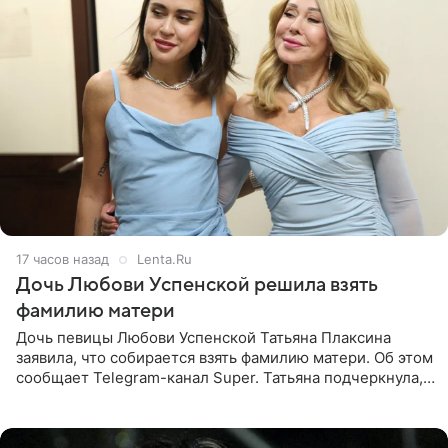
17 часов назад
Lenta.Ru
Дочь Любови Успенской решила взять
фамилию матери
Дочь певицы Любови Успенской Татьяна Плаксина
заявила, что собирается взять фамилию матери. Об этом
сообщает Telegram-канал Super. Татьяна подчеркнула,
что приняла решение о смене фамилии, поскольку
именно от