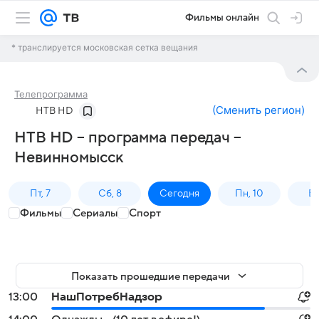
Фильмы онлайн
* транслируется московская сетка вещания
Телепрограмма
(
Сменить регион
)
НТВ HD
НТВ HD – программа передач –
Невинномысск
Пт, 7
Сб, 8
Сегодня
Пн, 10
Вт,
Фильмы
Сериалы
Спорт
Показать прошедшие передачи
13:00
НашПотребНадзор