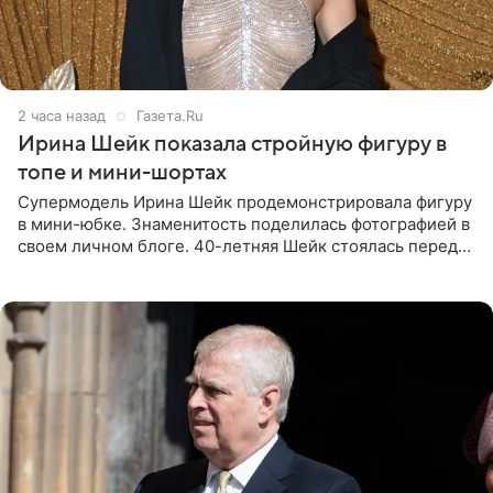
2 часа назад
Газета.Ru
Ирина Шейк показала стройную фигуру в
топе и мини-шортах
Супермодель Ирина Шейк продемонстрировала фигуру
в мини-юбке. Знаменитость поделилась фотографией в
своем личном блоге. 40-летняя Шейк стоялась перед
зеркалом в черном топе с кружевом, который
дополнила