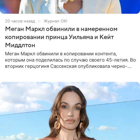
20 часов назад
Журнал OK!
Меган Маркл обвинили в намеренном
копировании принца Уильяма и Кейт
Миддлтон
Меган Маркл обвинили в копировании контента,
которым она поделилась по случаю своего 45-летия. Во
вторник герцогиня Сассекская опубликовала черно-
белую фотографию, на которой она прыгает в бассейн с
воздушными