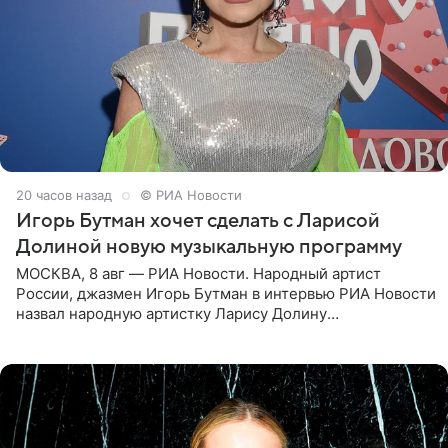
20 часов назад
© РИА Новости
Игорь Бутман хочет сделать с Ларисой
Долиной новую музыкальную программу
МОСКВА, 8 авг — РИА Новости. Народный артист
России, джазмен Игорь Бутман в интервью РИА Новости
назвал народную артистку Ларису Долину
великолепной певицей и рассказал о желании сделать с
ней новую совместную