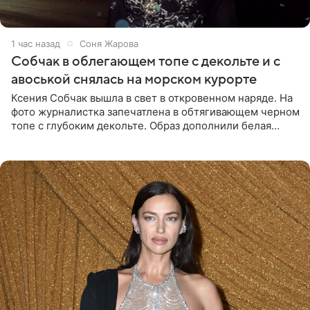
1 час назад
Соня Жарова
Собчак в облегающем топе с декольте и с
авоськой снялась на морском курорте
Ксения Собчак вышла в свет в откровенном наряде. На
фото журналистка запечатлена в обтягивающем черном
топе с глубоким декольте. Образ дополнили белая
юбка-миди, вьетнамки на платформе и соломенная
шляпа.