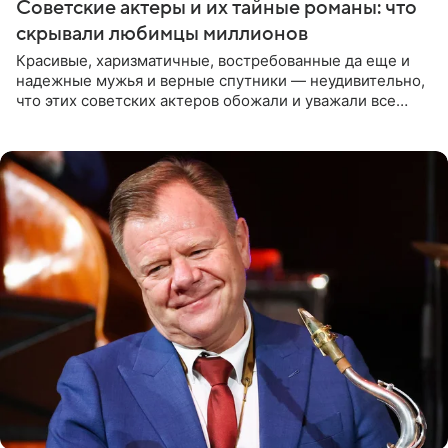
Советские актеры и их тайные романы: что
скрывали любимцы миллионов
Красивые, харизматичные, востребованные да еще и
надежные мужья и верные спутники — неудивительно,
что этих советских актеров обожали и уважали все
женщины большой страны, и наверняка не раз ставили
их в