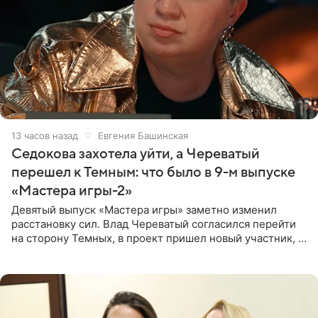
13 часов назад
Евгения Башинская
Седокова захотела уйти, а Череватый
перешел к Темным: что было в 9-м выпуске
«Мастера игры-2»
Девятый выпуск «Мастера игры» заметно изменил
расстановку сил. Влад Череватый согласился перейти
на сторону Темных, в проект пришел новый участник, а
Курбан Омаров и Анна Седокова оказались под таким
давлением.