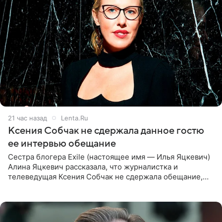
21 час назад
Lenta.Ru
Ксения Собчак не сдержала данное гостю
ее интервью обещание
Сестра блогера Exile (настоящее имя — Илья Яцкевич)
Алина Яцкевич рассказала, что журналистка и
телеведущая Ксения Собчак не сдержала обещание,
которое дала ему во время интервью с ним. Об этом она
заявила в