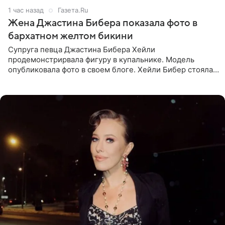
1 час назад
Газета.Ru
Жена Джастина Бибера показала фото в
бархатном желтом бикини
Супруга певца Джастина Бибера Хейли
продемонстрирвала фигуру в купальнике. Модель
опубликовала фото в своем блоге. Хейли Бибер стояла
перед зеркалом в желтом крошечном бархатном
бикини, которое дополнила