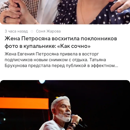
3 часа назад
Соня Жарова
Жена Петросяна восхитила поклонников
фото в купальнике: «Как сочно»
Жена Евгения Петросяна привела в восторг
подписчиков новым снимком с отдыха. Татьяна
Брухунова предстала перед публикой в эффектном
черно-сиреневом монокини, позируя прямо в бассейне.
«Ох, как сочно», «Татьяна,