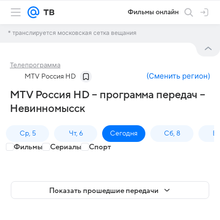
Фильмы онлайн
* транслируется московская сетка вещания
Телепрограмма
(
Сменить регион
)
MTV Россия HD
MTV Россия HD – программа передач –
Невинномысск
Ср, 5
Чт, 6
Сегодня
Сб, 8
Вс
Фильмы
Сериалы
Спорт
Показать прошедшие передачи