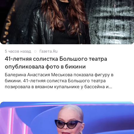
5 часов назад
Газета.Ru
41-летняя солистка Большого театра
опубликовала фото в бикини
Балерина Анастасия Меськова показала фигуру в
бикини. 41-летняя солистка Большого театра
позировала в вязаном купальнике у бассейна и
опубликовала фото в личном блоге. Артистка
поделилась кадрами с отдыха за