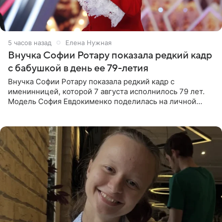
5 часов назад
Елена Нужная
Внучка Софии Ротару показала редкий кадр
с бабушкой в день ее 79-летия
Внучка Софии Ротару показала редкий кадр с
именинницей, которой 7 августа исполнилось 79 лет.
Модель София Евдокименко поделилась на личной
странице в социальной сети фотографией знаменитой
бабушки. На снимке