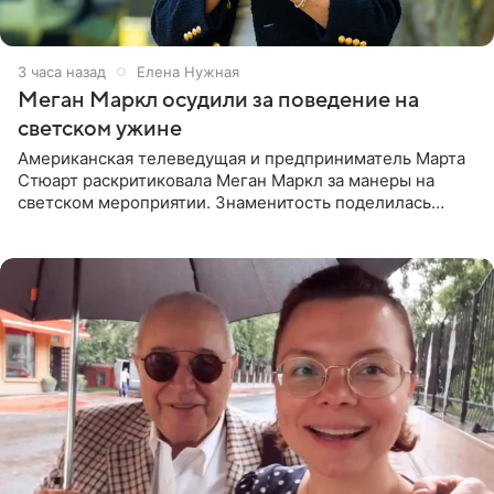
3 часа назад
Елена Нужная
Меган Маркл осудили за поведение на
светском ужине
Американская телеведущая и предприниматель Марта
Стюарт раскритиковала Меган Маркл за манеры на
светском мероприятии. Знаменитость поделилась
деталями личной встречи с герцогиней Сассекской,
пишет PageSix. По