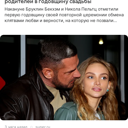
родителей в годовщину свадьбы
Накануне Бруклин Бекхэм и Никола Пельтц отметили
первую годовщину своей повторной церемонии обмена
клятвами любви и верности, на которую не позвали
никого из клана Бекхэм. По словам инсайдеров, пара
считает это
3 часа назад
super.ru