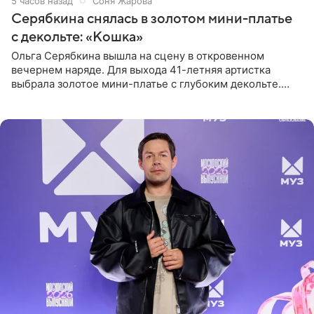
5 часов назад
Соня Жарова
Серябкина снялась в золотом мини-платье
с декольте: «Кошка»
Ольга Серябкина вышла на сцену в откровенном
вечернем наряде. Для выхода 41-летняя артистка
выбрала золотое мини-платье с глубоким декольте.
Дополнением к образу стали бежевые мюли. Стилисты
выпрямили волосы