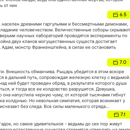
ь от них
6.5
т, населен древними гаргульями и бессмертными демонами,
бладание человечеством. Величественные соборы скрываю
дверьми научных лабораторий проводятся эксперименты по
ойна двух кланов могущественных существ достигает
н, Адам, монстр Франкенштейна, в силах ее остановить
7.0
и. Внешность обманчива. Рыцарь убедится в этом вскоре
тся в дальний путь, сопровождая железную клетку с ведьмой
над ней будет проведен обряд, в результате которого душа
ься, и тогда все ее колдовство разрушится. Девушка,
то она напустила черную чуму, от которой тысячами гибнут
на колдунью. Но невольная симпатия, которая возникает у
 исчезает без следа. Все силы маленького отряда
тояние сверхъестественным существам, которые стремятся
7.1
гадок, но самое удивительное - ведьмы до сих пор живут
 сверхъестественные существа стремятся утвердить на земл