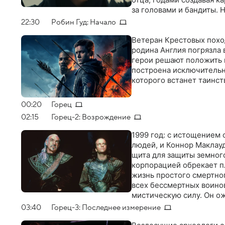
за головами и бандиты. 
подростком Марией, кот
22:30
Робин Гуд: Начало
места, где она родилась
Ветеран Крестовых поход
родина Англия погрязла 
герои решают положить 
построена исключительно
которого встанет таинс
00:20
Горец
02:15
Горец-2: Возрождение
1999 год: с истощением 
людей, и Коннор Маклауд
щита для защиты земног
корпорацией обрекает п
жизнь простого смертног
всех бессмертных воинов
мистическую силу. Он ож
решающее сражение с Ка
03:40
Горец-3: Последнее измерение