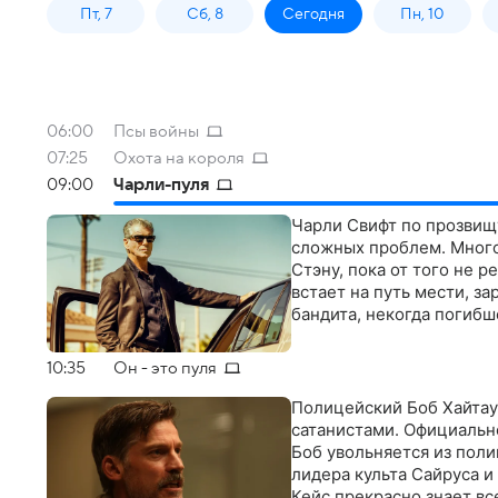
Пт, 7
Сб, 8
Сегодня
Пн, 10
06:00
Псы войны
07:25
Охота на короля
09:00
Чарли-пуля
Чарли Свифт по прозвищ
сложных проблем. Много 
Стэну, пока от того не 
встает на путь мести, 
бандита, некогда погибш
10:35
Он - это пуля
Полицейский Боб Хайтауэ
сатанистами. Официальн
Боб увольняется из поли
лидера культа Сайруса и
Кейс прекрасно знает вс