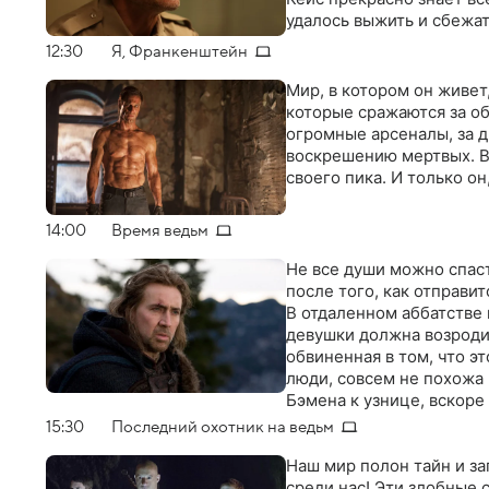
удалось выжить и сбежат
12:30
Я, Франкенштейн
Мир, в котором он живе
которые сражаются за о
огромные арсеналы, за 
воскрешению мертвых. В
своего пика. И только о
14:00
Время ведьм
Не все души можно спаст
после того, как отправи
В отдаленном аббатстве 
девушки должна возродит
обвиненная в том, что э
люди, совсем не похожа 
Бэмена к узнице, вскоре
направлены на противос
15:30
Последний охотник на ведьм
ее освободить
Наш мир полон тайн и за
среди нас! Эти злобные