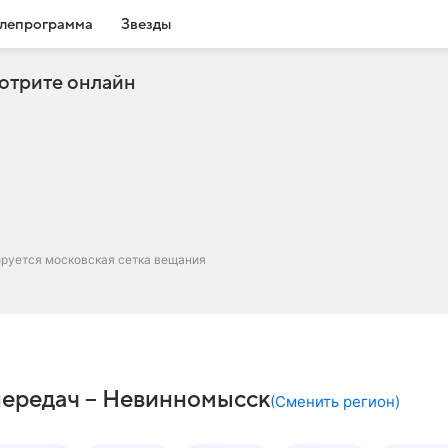
лепрограмма
Звезды
отрите онлайн
ируется московская сетка вещания
 передач – Невинномысск
(
Сменить регион
)