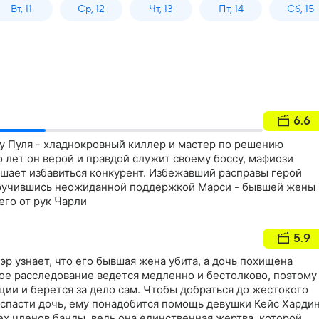
Вт, 11
Ср, 12
Чт, 13
Пт, 14
Сб, 15
6.6
у Пуля - хладнокровный киллер и мастер по решению
лет он верой и правдой служит своему боссу, мафиози
решает избавиться конкурент. Избежавший расправы герой
заручившись неожиданной поддержкой Марси - бывшей жены
его от рук Чарли
5.9
р узнает, что его бывшая жена убита, а дочь похищена
ое расследование ведется медленно и бестолково, поэтому
ции и берется за дело сам. Чтобы добраться до жестокого
 спасти дочь, ему понадобится помощь девушки Кейс Хардин
ех членов банды, ведь она единственная жертва, которой