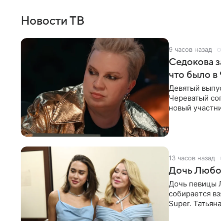
Новости ТВ
9 часов назад
Седокова з
что было в
Девятый выпус
Череватый сог
новый участни
давлением.
13 часов назад
Дочь Любо
Дочь певицы Л
собирается вз
Super. Татьян
поскольку им